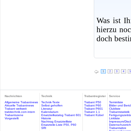
Was ist I
hierzu no
doch best
1
2
3
4
5
Nachrichten
Technik
Trabantregister
Service
Allgemeine Trabantnews
Technik-Texte
Trabant P50
Terminliste
Aktuelle Trabantnews
Selbst geholfen
Trabant P60
Bilder und Beric
Trabant weltweit
Literatur
Trabant P601
Clubliste
trabitechnik.com intern
Kalendarium
Trabant 1.1
Trabantstatistik
Trabantszene
Ersatzteilkatalog Trabant 601
Trabant Kübel
Fertigungszeitr
Vorgestellt
Historie
Linkliste
Nachtrag Ersatzteilliste
Impressum/Discl
Ersatzteile-Liste P50, P60
Datenschutzricht
SRI
Trabantwitze