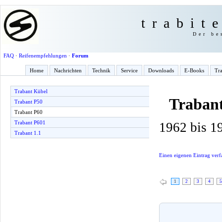
trabit
Der be
FAQ
·
Reifenempfehlungen
·
Forum
Home
Nachrichten
Technik
Service
Downloads
E-Books
Tra
Trabant Kübel
Traban
Trabant P50
Trabant P60
Trabant P601
1962 bis 1
Trabant 1.1
Einen eigenen Eintrag verf
1
2
3
4
5