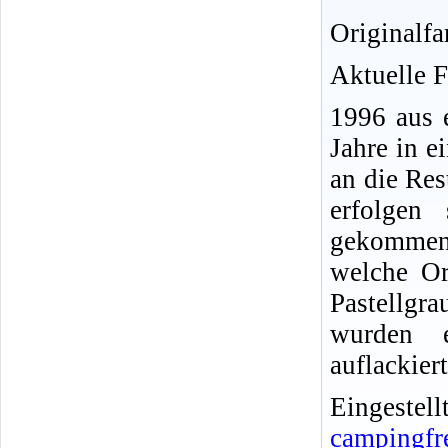
Originalfa
Aktuelle F
1996 aus 
Jahre in e
an die Res
erfolgen
gekommen,
welche Or
Pastellgra
wurden e
auflackier
Eingeste
campingfr