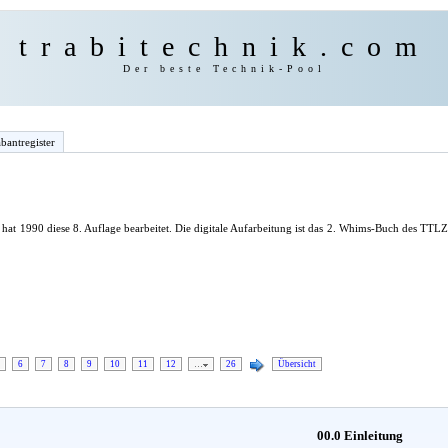
trabitechnik.com
Der beste Technik-Pool
bantregister
hat 1990 diese 8. Auflage bearbeitet. Die digitale Aufarbeitung ist das 2. Whims-Buch des TT
6
7
8
9
10
11
12
…
26
Übersicht
00.0 Einleitung