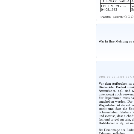
TGL 30335 Blatt 03
A
CBI. I Nr. 29 vom
V
04.08.1982
B
Bewerten - Schlecht
Was ist Ihre Meinung zu 
2006-09-05 15:08:32 Ge
Vor dem Aufbocken ist d
Hinterräder Bodenkontak
Aststücke u. dgl. sind 
unterwegs) doch verwende
Für Reparaturen muss da
angehoben werden. Der W
Wagenheber ist darauf z
steckt und dass die Sp
Scherenheber, fahrbare W
und zwar so, dass nicht d
fest und so gebaut sein,
Holzklötzen u. dgl. ist un
Bei Demontage der Räder
Fahrzeug aufhalten.