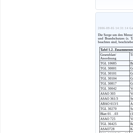
2006-09-05 14:31:14 Ge
Die Sorge um den Mensche
und Brandschutzes (s. T
beachten sind, beschriebe
Tafel 1.2. Zusammenst
Gesetzblatt/
Ti
Anordnung
TGL 10685
B
TGL 30001
G
TGL 30101
G
TGL 30104
G
TGL 30817
G
TGL 30042
V
ASAO 303
V
ASAO 361/3
S
ABAO 613/1
A
TGL 30270
S
Blatt 01. ..03
(
ASAO 725
V
TGL 36425
R
ASAO728
K