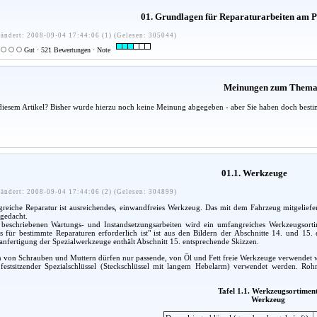
01. Grundlagen für Reparaturarbeiten am
ändert: 2008-09-04 17:44:06 (1) (Gelesen: 305044)
Gut · 521 Bewertungen · Note
Meinungen zum Them
diesem Artikel? Bisher wurde hierzu noch keine Meinung abgegeben - aber Sie haben doch besti
01.1. Werkzeuge
ändert: 2008-09-04 17:44:06 (2) (Gelesen: 304899)
greiche Reparatur ist ausreichendes, einwandfreies Werkzeug. Das mit dem Fahrzeug mitgeliefe
 gedacht.
beschriebenen Wartungs- und Instandsetzungsarbeiten wird ein umfangreiches Werkzeugsorti
 für bestimmte Reparaturen erforderlich ist" ist aus den Bildern der Abschnitte 14. und 15.
anfertigung der Spezialwerkzeuge enthält Abschnitt 15. entsprechende Skizzen.
von Schrauben und Muttern dürfen nur passende, von Öl und Fett freie Werkzeuge verwendet w
 festsitzender Spezialschlüssel (Steckschlüssel mit langem Hebelarm) verwendet werden. Ro
Tafel 1.1. Werkzeugsortimen
Werkzeug