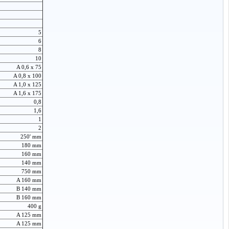
5
6
8
10
A 0,6 x 75
A 0,8 x 100
A 1,0 x 125
A 1,6 x 175
0,8
1,6
1
2
250' mm
180 mm
160 mm
140 mm
750 mm
A 160 mm
B 140 mm
B 160 mm
400 g
A 125 mm
A 125 mm