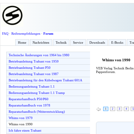
FAQ
·
Reifenempfehlungen
·
Forum
Home
Nachrichten
Technik
Service
Downloads
E-Books
Tra
Technische Änderungen von 1964 bis 1980
Whims von 1990
Betriebsanleitung Trabant von 1959
Betriebsanleitung Trabant P50
VEB Verlag Technik Berlin 
Pappenforum.
Betriebsanleitung Trabant von 1987
Betriebsanleitung für den Kübelwagen Trabant 601A
Bedienungsanleitung Trabant 1.1
Bedienungsanleitung Trabant 1.1 Tramp
Reparaturhandbuch P50/P60
Reparaturhandbuch von 1978
1
2
3
4
5
Reparaturhandbuch (Weiterentwicklung)
Whims von 1979
Whims von 1990
Ich fahre einen Trabant