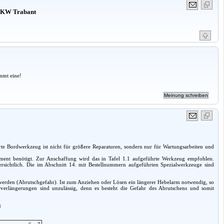
 PKW Trabant
a
mmt eine!
rte Bordwerkzeug ist nicht für größere Reparaturen, sondern nur für Wartungsarbeiten und
ment benötigt. Zur Anschaffung wird das in Tafel 1.1 aufgeführte Werkzeug empfohlen.
 ersichtlich. Die im Abschnitt 14. mit Bestellnummern aufgeführten Spezialwerkzeuge sind
erden (Abrutschgefahr). Ist zum Anziehen oder Lösen ein längerer Hebelarm notwendig, so
hrverlängerungen sind unzulässig, denn es besteht die Gefahr des Abrutschens und somit
t