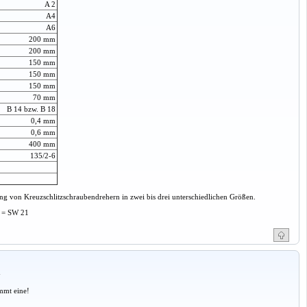
A 2
A4
A6
200 mm
200 mm
150 mm
150 mm
150 mm
70 mm
B 14 bzw. B 18
0,4 mm
0,6 mm
400 mm
135/2-6
fung von Kreuzschlitzschraubendrehern in zwei bis drei unterschiedlichen Größen.
4 = SW 21
a
mmt eine!