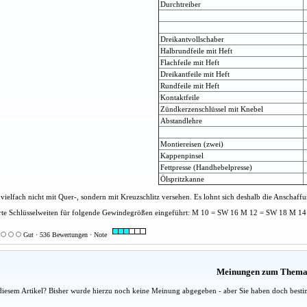
Durchtreiber
Dreikantvollschaber
Halbrundfeile mit Heft
Flachfeile mit Heft
Dreikantfeile mit Heft
Rundfeile mit Heft
Kontaktfeile
Zündkerzenschlüssel mit Knebel
Abstandlehre
Montiereisen (zwei)
Kappenpinsel
Fettpresse (Handhebelpresse)
Ölspritzkanne
vielfach nicht mit Quer-, sondern mit Kreuzschlitz versehen. Es lohnt sich deshalb die Anschaf
te Schlüsselweiten für folgende Gewindegrößen eingeführt: M 10 = SW 16 M 12 = SW 18 M 1
Gut · 536 Bewertungen · Note
Meinungen zum Them
diesem Artikel? Bisher wurde hierzu noch keine Meinung abgegeben - aber Sie haben doch besti