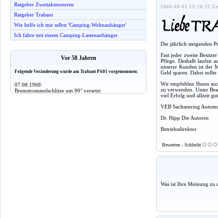
Ratgeber Zweitaktmotoren
2006-09-05 13:26:22 Ge
Ratgeber Trabant
Wie helfe ich mir selbst 'Camping-Wohnanhänger'
Ich fahre mit einem Camping-Lastenanhänger
Die jährlich steigenden 
Fast jeder zweite Besitz
Vor 58 Jahren
Pflege. Deshalb laufen a
unserer Kunden ist der M
Folgende Veränderung wurde am Trabant P 601 vorgenommen:
Geld sparen. Dabei sollt
Wir empfehlen Ihnen auch
07.08.1968:
zu verwenden. Unter Beac
Bremstrommelschlitze um 90° versetzt
viel Erfolg und allzeit g
VEB Sachsenring Autom
Dr. Hipp Die Autoren
Betriebsdirektor
Bewerten - Schlecht
Was ist Ihre Meinung zu 