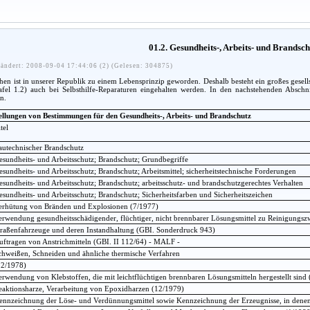
01.2. Gesundheits-, Arbeits- und Brandsc
ändert: 2008-09-04 17:44:06 (2) (Gelesen: 304875)
n ist in unserer Republik zu einem Lebensprinzip geworden. Deshalb besteht ein großes gesellsc
afel 1.2) auch bei Selbsthilfe-Reparaturen eingehalten werden. In den nachstehenden Absch
n.
ellungen von Bestimmungen für den Gesundheits-, Arbeits- und Brandschutz
tel
autechnischer Brandschutz
esundheits- und Arbeitsschutz; Brandschutz; Grundbegriffe
esundheits- und Arbeitsschutz; Brandschutz; Arbeitsmittel; sicherheitstechnische Forderungen
esundheits- und Arbeitsschutz; Brandschutz; arbeitsschutz- und brandschutzgerechtes Verhalten
esundheits- und Arbeitsschutz; Brandschutz; Sicherheitsfarben und Sicherheitszeichen
erhütung von Bränden und Explosionen (7/1977)
erwendung gesundheitsschädigender, flüchtiger, nicht brennbarer Lösungsmittel zu Reinigungs
traßenfahrzeuge und deren Instandhaltung (GBI. Sonderdruck 943)
uftragen von Anstrichmitteln (GBI. II 112/64) - MALF -
chweißen, Schneiden und ähnliche thermische Verfahren
12/1978)
erwendung von Klebstoffen, die mit leichtflüchtigen brennbaren Lösungsmitteln hergestellt sind
eaktionsharze, Verarbeitung von Epoxidharzen (12/1979)
ennzeichnung der Löse- und Verdünnungsmittel sowie Kennzeichnung der Erzeugnisse, in denen