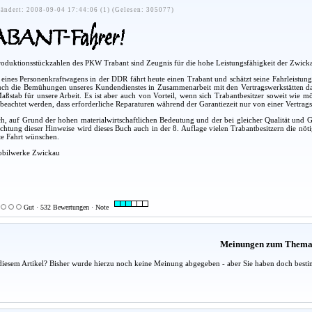
ändert: 2008-09-04 17:44:06 (1) (Gelesen: 305077)
Produktionsstückzahlen des PKW Trabant sind Zeugnis für die hohe Leistungsfähigkeit der Zwic
er eines Personenkraftwagens in der DDR fährt heute einen Trabant und schätzt seine Fahrleistun
uch die Bemühungen unseres Kundendienstes in Zusammenarbeit mit den Vertragswerkstätten dar
aßstab für unsere Arbeit. Es ist aber auch von Vorteil, wenn sich Trabantbesitzer soweit wie 
e beachtet werden, dass erforderliche Reparaturen während der Garantiezeit nur von einer Vertr
, auf Grund der hohen materialwirtschaftlichen Bedeutung und der bei gleicher Qualität und Gara
htung dieser Hinweise wird dieses Buch auch in der 8. Auflage vielen Trabantbesitzern die nöt
ute Fahrt wünschen.
obilwerke Zwickau
Gut · 532 Bewertungen · Note
Meinungen zum Them
diesem Artikel? Bisher wurde hierzu noch keine Meinung abgegeben - aber Sie haben doch besti