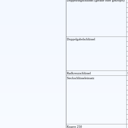
Doppelringschlüssel (gerade oder gekröpft)
Doppelgabelschlüssel
Radkreuzschlüssel
Steckschlüsseleinsatz
Knarre 250