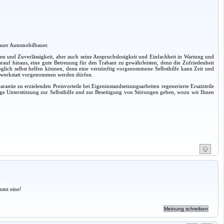
kauer Automobilbauer.
gen und Zuverlässigkeit, aber auch seine Anspruchslosigkeit und Einfachheit in Wartung und
auf hinaus, eine gute Betreuung für den Trabant zu gewährleisten, denn die Zufriedenheit
möglich selbst helfen können, denn eine vernünftig vorgenommene Selbsthilfe kann Zeit und
agswerkstatt vorgenommen werden dürfen.
ntie zu erzielenden Preisvorteile bei Eigeninstandsetzungsarbeiten regenerierte Ersatzteile
ige Unterstützung zur Selbsthilfe und zur Beseitigung von Störungen geben, wozu wir Ihnen
a
mmt eine!