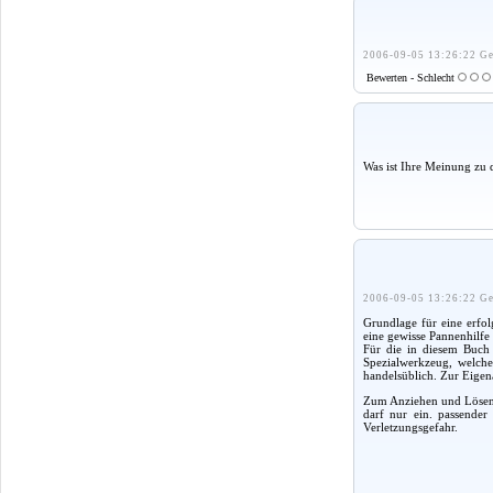
2006-09-05 13:26:22 Ge
Bewerten - Schlecht
Was ist Ihre Meinung zu 
2006-09-05 13:26:22 Ge
Grundlage für eine erfol
eine gewisse Pannenhilfe
Für die in diesem Buch 
Spezialwerkzeug, welches
handelsüblich. Zur Eigen
Zum Anziehen und Lösen 
darf nur ein. passender
Verletzungsgefahr.