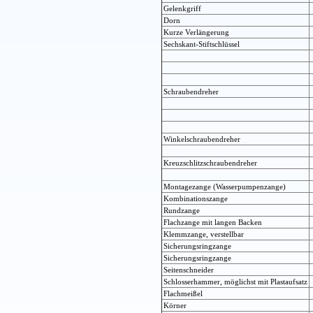
Gelenkgriff
Dorn
Kurze Verlängerung
Sechskant-Stiftschlüssel
Schraubendreher
Winkelschraubendreher
Kreuzschlitzschraubendreher
Montagezange (Wasserpumpenzange)
Kombinationszange
Rundzange
Flachzange mit langen Backen
Klemmzange, verstellbar
Sicherungsringzange
Sicherungsringzange
Seitenschneider
Schlosserhammer, möglichst mit Plastaufsatz
Flachmeißel
Körner