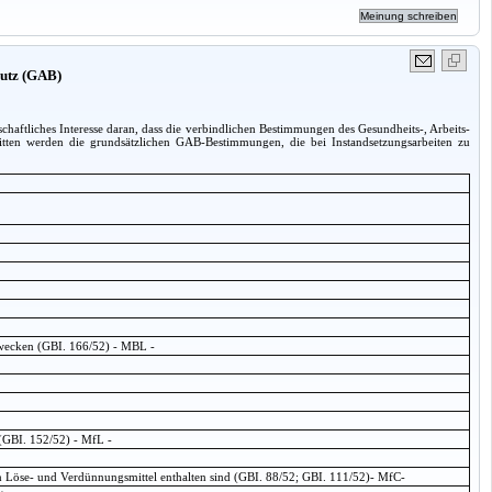
hutz (GAB)
haftliches Interesse daran, dass die verbindlichen Bestimmungen des Gesundheits-, Arbeits-
nitten werden die grundsätzlichen GAB-Bestimmungen, die bei Instandsetzungsarbeiten zu
zwecken (GBI. 166/52) - MBL -
 (GBI. 152/52) - MfL -
 Löse- und Verdünnungsmittel enthalten sind (GBI. 88/52; GBI. 111/52)- MfC-