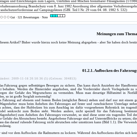
nlagen und Einrichtungen zum Lagern, Umfüllen und Mischen brennbarer Flüssigkeiten (1/1980
erhaltensanordnung Brandschutz vom 8. Juni 1982 Anordnung über allgemeine Verhaltensregel
randschutzerfordernisse auf Campingplätzen (GBI. Teil I Nr. 29 vom 04. 08. 1982 S. 532)
Gut · 521 Bewertungen · Note
Meinungen zum Them
diesem Artikel? Bisher wurde hierzu noch keine Meinung abgegeben - aber Sie haben doch besti
01.2.1. Aufbocken des Fahrzeug
ändert: 2009-11-16 20:50:36 (5) (Gelesen: 304853)
as Fahrzeug gegen selbsttätiges Bewegen zu sichern. Das kann durch Anziehen der Handbremse
t behalten. Werden die Hinterräder angehoben, sind die Vorderräder durch Vorlegekeile zu sic
wegen der Gefahr des Wegrutschens zu vermeiden. Muss man derartige Hilfsmittel in Notfäl
n, so ist große Sorgfalt notwendig!
s Fahrzeug auf ebenem und festem Boden (möglichst Beton) stehen und darf nur mit einem 
agenheber muss beim Anheben des Fahrzeuges auf fester und rutschsicherer Unterlage stehen
u achten, dass der Hubbolzen bis zum Anschlag im dafür vorgesehenen Rohrstück im tragende
indel senkrecht zum Boden steht. Werden andere, nicht speziell für das Fahrzeug bestimm
agenheber) zum Anheben des Fahrzeuges verwendet, so sind diese unter ein tragendes Teil der
ie Gefahr des Abrutschens besteht. Angehobene Fahrzeuge sind auf Unterstellböcke zu setzen; die
 dass das darauf ruhende Fahrzeug nicht abrutschen oder umstürzen kann (Bild 1.1). Die Verwend
zulässig.
 sind vor dem Aufbocken die Radmuttern zu lockern. Während des Aufbockens dürfen sich kei