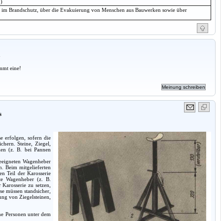
)
n im Brandschutz, über die Evakuierung von Menschen aus Bauwerken sowie über
a
mmt eine!
s
 erfolgen, sofern die
hern. Steine, Ziegel,
len (z. B. bei Pannen
geeigneten Wagenheber
. Beim mitgelieferten
n Teil der Karosserie
te Wagenheber (z. B.
 Karosserie zu setzen,
se müssen standsicher,
ung von Ziegelsteinen,
ne Personen unter dem