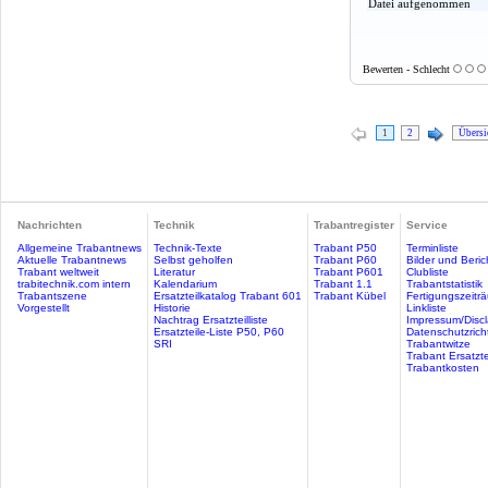
Datei aufgenommen
Bewerten - Schlecht
1
2
Übersi
Nachrichten
Technik
Trabantregister
Service
Allgemeine Trabantnews
Technik-Texte
Trabant P50
Terminliste
Aktuelle Trabantnews
Selbst geholfen
Trabant P60
Bilder und Beric
Trabant weltweit
Literatur
Trabant P601
Clubliste
trabitechnik.com intern
Kalendarium
Trabant 1.1
Trabantstatistik
Trabantszene
Ersatzteilkatalog Trabant 601
Trabant Kübel
Fertigungszeitr
Vorgestellt
Historie
Linkliste
Nachtrag Ersatzteilliste
Impressum/Discl
Ersatzteile-Liste P50, P60
Datenschutzricht
SRI
Trabantwitze
Trabant Ersatzte
Trabantkosten