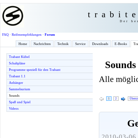
trabit
Der be
FAQ
·
Reifenempfehlungen
·
Forum
Home
Nachrichten
Technik
Service
Downloads
E-Books
Tra
Trabant Kübel
Sounds
Schaltpläne
Programme speziell für den Trabant
Trabant 1.1
Alle mögli
Anhänger
Sammelsurium
Sounds
1
2
Übersi
Spaß und Spiel
Videos
Ge
2010-03-06 