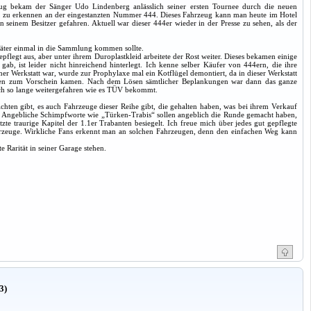
ug bekam der Sänger Udo Lindenberg anlässlich seiner ersten Tournee durch die neuen
ie, zu erkennen an der eingestanzten Nummer 444. Dieses Fahrzeug kann man heute im Hotel
seinem Besitzer gefahren. Aktuell war dieser 444er wieder in der Presse zu sehen, als der
später einmal in die Sammlung kommen sollte.
flegt aus, aber unter ihrem Duroplastkleid arbeitete der Rost weiter. Dieses bekamen einige
gab, ist leider nicht hinreichend hinterlegt. Ich kenne selber Käufer von 444ern, die ihre
ner Werkstatt war, wurde zur Prophylaxe mal ein Kotflügel demontiert, da in dieser Werkstatt
stellen zum Vorschein kamen. Nach dem Lösen sämtlicher Beplankungen war dann das ganze
ch so lange weitergefahren wie es TÜV bekommt.
ichten gibt, es auch Fahrzeuge dieser Reihe gibt, die gehalten haben, was bei ihrem Verkauf
den. Angebliche Schimpfworte wie „Türken-Trabis“ sollen angeblich die Runde gemacht haben,
te traurige Kapitel der 1.1er Trabanten besiegelt. Ich freue mich über jedes gut gepflegte
fahrzeuge. Wirkliche Fans erkennt man an solchen Fahrzeugen, denn den einfachen Weg kann
 Rarität in seiner Garage stehen.
3)