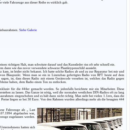
e viele Fahrzeuge aus dieser Reihe es wirklich gab.
 Einbaurahmen.
Siehe Galerie
inen richtigen Halt, man schwitzte darauf und das Kunstleder riss oft sehr schnell ein.
item dann wie das zuvor verwendete schwarze Plastiktypenschild aussieht.
kam, ist leider nicht bekannt. Ich hatte solche Radios ab und zu zur Reparatur bei mir und
von Blaupunkt. Wenn man so ein in Lizenzbau gefertigtes Radio von RFT heute auf dem
 sagen, ist, dass dieses Radio mit einem Gerätecode versehen ist, welches das Radio gegen
robleme haben, dem Radio einen Ton zu entlocken.
lusiv für die 444er gemacht worden. So jedenfalls berichtete mir ein Mitarbeiter. Diese
rstehen zu lassen. Das Ganze ist nötig, weil die normalen westlichen DIN-Radios oft zu lang
rahmen eingeschoben und es hält dann nicht richtig. Man sieht bei vielen 1.1ern, dass die
Preise liegen so bei 30 Euro. Von den Rahmen wurden allerdings mehr als die besagten 444
ese Fahrzeuge als „ Last
.07.1994 abgelaufen war,
hrzeuge zugelassen werden.
s Unternehmens hatten sich