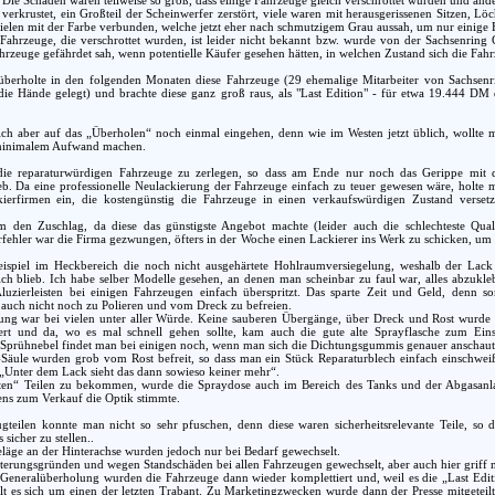
erkrustet, ein Großteil der Scheinwerfer zerstört, viele waren mit herausgerissenen Sitzen, Löc
vielen mit der Farbe verbunden, welche jetzt eher nach schmutzigem Grau aussah, um nur einige
Fahrzeuge, die verschrottet wurden, ist leider nicht bekannt bzw. wurde von der Sachsenring 
hrzeuge gefährdet sah, wenn potentielle Käufer gesehen hätten, in welchen Zustand sich die Fah
berholte in den folgenden Monaten diese Fahrzeuge (29 ehemalige Mitarbeiter von Sachsenr
ie Hände gelegt) und brachte diese ganz groß raus, als "Last Edition" - für etwa 19.444 DM 
ich aber auf das „Überholen“ noch einmal eingehen, denn wie im Westen jetzt üblich, wollte 
minimalem Aufwand machen.
die reparaturwürdigen Fahrzeuge zu zerlegen, so dass am Ende nur noch das Gerippe mit 
ieb. Da eine professionelle Neulackierung der Fahrzeuge einfach zu teuer gewesen wäre, holte 
ierfirmen ein, die kostengünstig die Fahrzeuge in einen verkaufswürdigen Zustand versetz
 den Zuschlag, da diese das günstigste Angebot machte (leider auch die schlechteste Quali
erfehler war die Firma gezwungen, öfters in der Woche einen Lackierer ins Werk zu schicken, um 
ispiel im Heckbereich die noch nicht ausgehärtete Hohlraumversiegelung, weshalb der Lack
eich blieb. Ich habe selber Modelle gesehen, an denen man scheinbar zu faul war, alles abzukle
uzierleisten bei einigen Fahrzeugen einfach überspritzt. Das sparte Zeit und Geld, denn so
 auch nicht noch zu Polieren und vom Dreck zu befreien.
rung war bei vielen unter aller Würde. Keine sauberen Übergänge, über Dreck und Rost wurde 
iert und da, wo es mal schnell gehen sollte, kam auch die gute alte Sprayflasche zum Eins
 Sprühnebel findet man bei einigen noch, wenn man sich die Dichtungsgummis genauer anschaut
-Säule wurden grob vom Rost befreit, so dass man ein Stück Reparaturblech einfach einschwei
„Unter dem Lack sieht das dann sowieso keiner mehr“.
ten“ Teilen zu bekommen, wurde die Spraydose auch im Bereich des Tanks und der Abgasanl
tens zum Verkauf die Optik stimmte.
gteilen konnte man nicht so sehr pfuschen, denn diese waren sicherheitsrelevante Teile, so
sicher zu stellen..
äge an der Hinterachse wurden jedoch nur bei Bedarf gewechselt.
terungsgründen und wegen Standschäden bei allen Fahrzeugen gewechselt, aber auch hier griff m
Generalüberholung wurden die Fahrzeuge dann wieder komplettiert und, weil es die „Last Editi
lt es sich um einen der letzten Trabant. Zu Marketingzwecken wurde dann der Presse mitgeteil