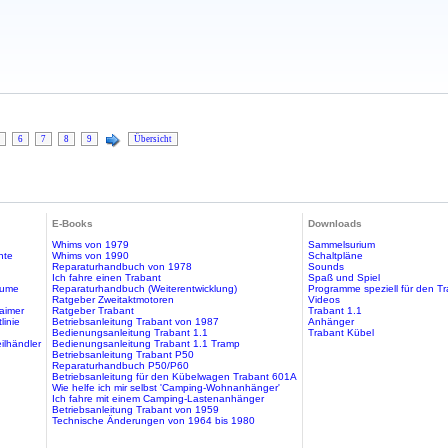
6
7
8
9
Übersicht
E-Books
Downloads
Whims von 1979
Sammelsurium
hte
Whims von 1990
Schaltpläne
Reparaturhandbuch von 1978
Sounds
Ich fahre einen Trabant
Spaß und Spiel
äume
Reparaturhandbuch (Weiterentwicklung)
Programme speziell für den T
Ratgeber Zweitaktmotoren
Videos
aimer
Ratgeber Trabant
Trabant 1.1
linie
Betriebsanleitung Trabant von 1987
Anhänger
Bedienungsanleitung Trabant 1.1
Trabant Kübel
ilhändler
Bedienungsanleitung Trabant 1.1 Tramp
Betriebsanleitung Trabant P50
Reparaturhandbuch P50/P60
Betriebsanleitung für den Kübelwagen Trabant 601A
Wie helfe ich mir selbst 'Camping-Wohnanhänger'
Ich fahre mit einem Camping-Lastenanhänger
Betriebsanleitung Trabant von 1959
Technische Änderungen von 1964 bis 1980