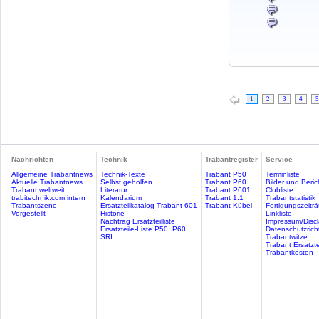
1
2
3
4
5
Nachrichten
Technik
Trabantregister
Service
Allgemeine Trabantnews
Technik-Texte
Trabant P50
Terminliste
Aktuelle Trabantnews
Selbst geholfen
Trabant P60
Bilder und Beric
Trabant weltweit
Literatur
Trabant P601
Clubliste
trabitechnik.com intern
Kalendarium
Trabant 1.1
Trabantstatistik
Trabantszene
Ersatzteilkatalog Trabant 601
Trabant Kübel
Fertigungszeitr
Vorgestellt
Historie
Linkliste
Nachtrag Ersatzteilliste
Impressum/Discl
Ersatzteile-Liste P50, P60
Datenschutzricht
SRI
Trabantwitze
Trabant Ersatzte
Trabantkosten