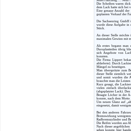
Die Scheiben waren dick v
dem Lack hatte sich bei 
Eine genaue Anzahl der 
geplanten Verkauf der Fa
Die Sachsenring GmbH ü
wurde diese Aufgabe in d
Stück.
An dieser Stelle möchte 
maximalen Gewinn mit 
Als erstes begann man 
Duroplastteilen übrig bl
sich Angebote von Lack
konnten.
Die Firma Lippert bekam
ablieferte). Durch Lacki
Mängel zu beseitigen.
Man überspritzte zum Be
dieser Stelle ziemlich w
und somit wurden die Al
brauchte man die Leisten
Kurz gesagt, die Lackie
vielen einfach überlack
(abgeplatzter Lack). Den
Besagte Löcher in der A
konnte, nach dem Motto 
Um neuen Glanz auf „al
eingesetzt, damit wenigs
Bei den anderen Fahrzeu
Bremswirkung wenigstens 
Radbremszylinder und Bel
Die Reifen wurden aus Al
Nach dieser angeblichen 
sehen konnte, hier hande