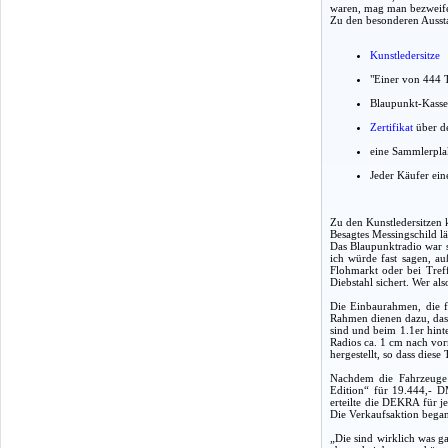
waren, mag man bezweifeln
Zu den besonderen Ausst
Kunstledersitze
"Einer von 444 
Blaupunkt-Kasse
Zertifikat
über de
eine Sammlerpla
Jeder Käufer eine
Zu den Kunstledersitzen k
Besagtes Messingschild lä
Das Blaupunktradio war s
ich würde fast sagen, 
Flohmarkt oder bei Treff
Diebstahl sichert. Wer a
Die Einbaurahmen, die f
Rahmen dienen dazu, dass 
sind und beim 1.1er hint
Radios ca. 1 cm nach vor
hergestellt, so dass dies
Nachdem die Fahrzeuge 
Edition“ für 19.444,- D
erteilte die DEKRA für j
Die Verkaufsaktion began
„Die sind wirklich was g