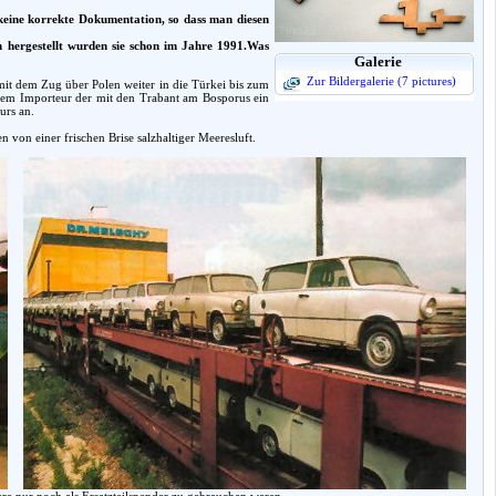
eine korrekte Dokumentation, so dass man diesen
nn hergestellt wurden sie schon im Jahre 1991.Was
Galerie
Zur Bildergalerie (7 pictures)
mit dem Zug über Polen weiter in die Türkei bis zum
n dem Importeur der mit den Trabant am Bosporus ein
urs an.
n einer frischen Brise salzhaltiger Meeresluft.
re nur noch als Ersatzteilspender zu gebrauchen waren.