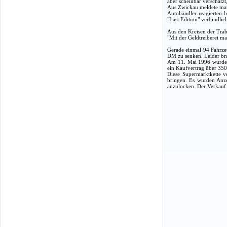
aber scheinbar verschätzt
Aus Zwickau meldete ma
Autohändler reagierten 
"Last Edition" verbindli
Aus den Kreisen der Trab
"Mit der Geldtreiberei m
Gerade einmal 94 Fahrze
DM zu senken. Leider bra
Am 11. Mai 1996 wurde 
ein Kaufvertrag über 350 
Diese Supermarktkette v
bringen. Es wurden Anze
anzulocken. Der Verkauf d