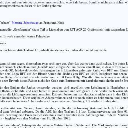
, aber auf den Werbeprospekten machte sich so eine Zahl besser. Somit ist nicht ganz sicher, wi
attungsmerkmalen dieser 444er Reihe gehören:
Trabant“-
Messing Schriftzüge
an Front und Heck
ttenradio „Greifenstein“ (zum Teil in Lizenzbau von RFT ACR 20 Greifenstein) mit passendem
n Erwerb eines der letzten Fahrzeuge
kette
s der letzten 444 Trabant 1.1, erhielt ein kleines Buch über die Trabi-Geschichte.
ann ich nur sagen, diese sahen zwar recht nett aus, aber das war es dann auch schon. Sie boten ke
uft ziemlich schnell an und „bleicht“ nach einiger Zeit im Freien schnell aus, so dass es vom we
oweit OK. Inwieweit bei den Fahrzeugen das in Lizenzbau gefertigte Radio von RFT zum Einsatz 
außer dem Logo RFT auf der Blende waren die Radios von RFT zu 100% baugleich mit denen 
en findet, dann sind dort oft Preise von ca. 50 Euro fällig. Was die Händler einem aber nicht
lso beim Erwerb dieses Radios nicht den Code zum Entsperren mit dazubekommt, dürfte große P
ür den Einbau der Radios verwendet wurden, sind angeblich von Lehrlingen in Handarbeit exk
Radio leicht abfallend nach hinten zu positionieren und selbiges ca. 1 cm weiter nach vorne übe
en an die Lüftungsverteilung anstoßen. Dadurch bekommt man das Radio nicht ganz in den Einbau
n herausschauen. Diese originalen Adapterrahmen sind nur noch selten zu bekommen, und deren 
e Teile auch in anderen 1.1ern oder auch in so manchem Wartburg 1.3 wiederzufinden sind.
aufbereitet zum Verkauf bereit standen, wollte die Sachsenring Automobiltechnik GmbH di
M zum Verkauf anbieten. Da die ABE für den Trabant 1.1 laut Einigungsvertrag seit dem 01
edes Fahrzeug eine Einzelbetriebserlaubnis. Somit konnten diese Fahrzeuge bis 1996 als Neufa
n - begleitet von den Medien - am 11. Oktober 1995.
anz besonderes", behauptete der leitende Meister Gerhard Schönland. Die Marktanalytiker diese