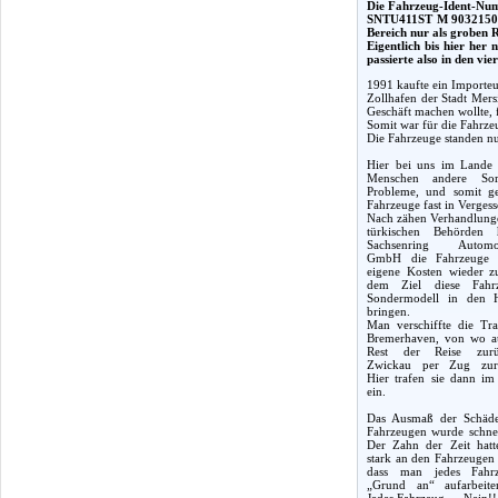
Die Fahrzeug-Ident-Num
SNTU411ST M 9032150 un
Bereich nur als groben R
Eigentlich bis hier her
passierte also in den vi
1991 kaufte ein Importeu
Zollhafen der Stadt Mers
Geschäft machen wollte, 
Somit war für die Fahrze
Die Fahrzeuge standen n
Hier bei uns im Lande 
Menschen andere So
Probleme, und somit ge
Fahrzeuge fast in Vergess
Nach zähen Verhandlung
türkischen Behörden 
Sachsenring Automob
GmbH die Fahrzeuge 
eigene Kosten wieder z
dem Ziel diese Fahr
Sondermodell in den 
bringen.
Man verschiffte die Tr
Bremerhaven, von wo au
Rest der Reise zur
Zwickau per Zug zurü
Hier trafen sie dann im
ein.
Das Ausmaß der Schäd
Fahrzeugen wurde schnell
Der Zahn der Zeit hatt
stark an den Fahrzeugen 
dass man jedes Fahr
„Grund an“ aufarbeite
Jedes Fahrzeug…. Nein!! 