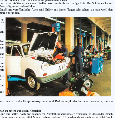
her in den A-Säulen, an vielen Stellen Rost durch die salzhaltige Luft. Das Schutzwachs auf
 Beschädigungen aufzuzählen.
GmbH nie veröffentlicht. Auch sind Bilder aus diesen Tagen sehr selten, da man wohl den
rzeuge befanden.
ing
das
man
den
man
ten
tät
die
 an
ben
mit
bei
atz
.
ßen
age
 dass man vorn die Hauptbremszylinder und Radbremszylinder bei allen erneuerte, um die
an zu einem günstigen Hersteller.
on“ sein sollte, noch mit besonderen Ausstattungsmerkmalen versehen, so dass jeder gleich
t, dass man die letzten 444 Stück Trabant verkauft. Ob es damals wirklich genau 444 Stück