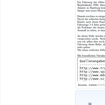
Ein Fahrzeug der 444er
Bundesländer 1996. Diese
Atlantic in Hamburg besi
Sänger sein neues Musica
Damals erschien es einige
Durch die schlechte Aufar
Käufer nach ihrem Kauf z
Fahrzeuge 3-4 Jahre gefah
die Probleme der letzte
Ausmaß zu sehen, so das
An dieser Stelle möchte i
versprochen wurde. Nicht
was ich selber aber noch
Fahrzeug dieser Reihe, d
jeder gehen.
Wer einen rostfreien 444e
Mit freundlichen Vierta
Bewerten - Schlecht