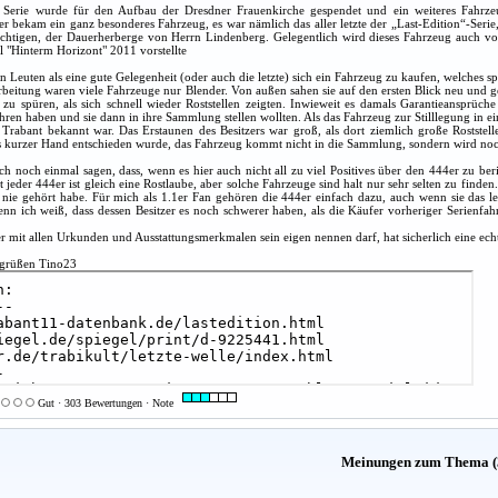
 Serie wurde für den Aufbau der Dresdner Frauenkirche gespendet und ein weiteres Fahrze
r bekam ein ganz besonderes Fahrzeug, es war nämlich das aller letzte der „Last-Edition“-Ser
chtigen, der Dauerherberge von Herrn Lindenberg. Gelegentlich wird dieses Fahrzeug auch von 
l "Hinterm Horizont" 2011 vorstellte
n Leuten als eine gute Gelegenheit (oder auch die letzte) sich ein Fahrzeug zu kaufen, welches 
beitung waren viele Fahrzeuge nur Blender. Von außen sahen sie auf den ersten Blick neu und gep
u spüren, als sich schnell wieder Roststellen zeigten. Inwieweit es damals Garantieansprüche 
ren haben und sie dann in ihre Sammlung stellen wollten. Als das Fahrzeug zur Stilllegung in ei
n Trabant bekannt war. Das Erstaunen des Besitzers war groß, als dort ziemlich große Rost
s kurzer Hand entschieden wurde, das Fahrzeug kommt nicht in die Sammlung, sondern wird no
ch noch einmal sagen, dass, wenn es hier auch nicht all zu viel Positives über den 444er zu ber
 jeder 444er ist gleich eine Rostlaube, aber solche Fahrzeuge sind halt nur sehr selten zu fin
 nie gehört habe. Für mich als 1.1er Fan gehören die 444er einfach dazu, auch wenn sie das letz
enn ich weiß, dass dessen Besitzer es noch schwerer haben, als die Käufer vorheriger Serien
r mit allen Urkunden und Ausstattungsmerkmalen sein eigen nennen darf, hat sicherlich eine echte
ktgrüßen Tino23
Gut · 303 Bewertungen · Note
Meinungen zum Thema (