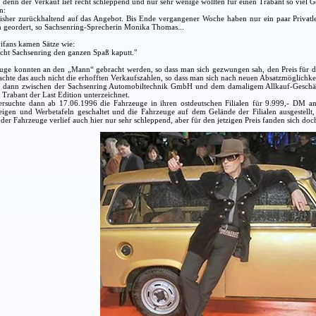
, denn der Verkauf lief recht schleppend und nur sehr wenige wollten für einen Trabant so viel 
n:
bisher zurückhaltend auf das Angebot. Bis Ende vergangener Woche haben nur ein paar Privatl
ch geordert, so Sachsenring-Sprecherin Monika Thomas...
ifans kamen Sätze wie:
acht Sachsenring den ganzen Spaß kaputt."
uge konnten an den „Mann“ gebracht werden, so dass man sich gezwungen sah, den Preis für d
chte das auch nicht die erhofften Verkaufszahlen, so dass man sich nach neuen Absatzmöglichke
dann zwischen der Sachsenring Automobiltechnik GmbH und dem damaligem Allkauf-Geschäf
Trabant der Last Edition unterzeichnet.
ersuchte dann ab 17.06.1996 die Fahrzeuge in ihren ostdeutschen Filialen für 9.999,- DM a
igen und Werbetafeln geschaltet und die Fahrzeuge auf dem Gelände der Filialen ausgestellt,
er Fahrzeuge verlief auch hier nur sehr schleppend, aber für den jetzigen Preis fanden sich doch