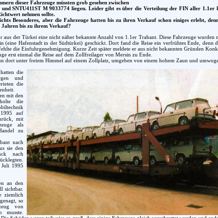
mern dieser Fahrzeuge müssten grob gesehen zwischen
d SNTU411ST M 9033774 liegen. Leider gibt es über die Verteilung der FIN aller 1.1er k
ichtwert nehmen sollte.
 nichts Besonderes, aber die Fahrzeuge hatten bis zu ihren Verkauf schon einiges erlebt, de
er Jahren bis zu ihrem Verkauf?
r aus der Türkei eine nicht näher bekannte Anzahl von 1.1er Trabant. Diese Fahrzeuge wurden 
in (eine Hafenstadt in der Südtürkei) geschickt. Dort fand die Reise ein verfrühtes Ende, den
fehlte die Einfuhrgenehmigung. Kurze Zeit später meldete er aus nicht bekannten Gründen Konk
uge erst einmal die Reise auf dem Zollfreilager von Mersin zu Ende.
un dort unter freiem Himmel auf einem Zollplatz, umgeben von einem hohem Zaun und umwogen vo
hatten die
rgen und
rieten die
enheit.
en mit den
holte die
iltechnik
1995 auf
urück, mit
zeuge als
Handel zu
abant nach
s sie den
ück nach
cklegten.
 Juli 1995
en an den
 sichtbar.
e ziemlich
genagt, so
zeug von
n musste.
Die Schäden waren teilweise so groß, dass einige Fahrzeuge gleich verschrottet wurden und ande