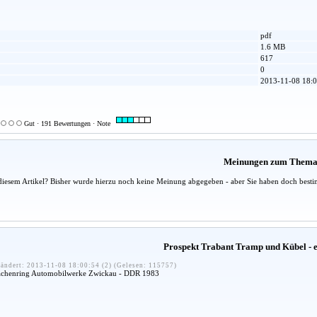
pdf
1.6 MB
617
0
2013-11-08 18:0
Gut · 191 Bewertungen · Note
Meinungen zum Them
diesem Artikel? Bisher wurde hierzu noch keine Meinung abgegeben - aber Sie haben doch besti
Prospekt Trabant Tramp und Kübel - e
ändert: 2013-11-08 18:00:54 (2) (Gelesen: 115757)
Sachenring Automobilwerke Zwickau - DDR 1983