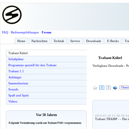
FAQ
·
Reifenempfehlungen
·
Forum
Home
Nachrichten
Technik
Service
Downloads
E-Books
Tra
Trabant Kübel
Trabant Kübel
Schaltpläne
Programme speziell für den Trabant
Verfügbare Downloads - Pro
Trabant 1.1
Anhänger
Sammelsurium
1
2
Übersi
Sounds
Spaß und Spiel
Videos
Vor 58 Jahren
2014-01-18 11:48:30 Ge
Trabant TRAMP - - Din tro
Folgende Veränderung wurde am Trabant P 601 vorgenommen: