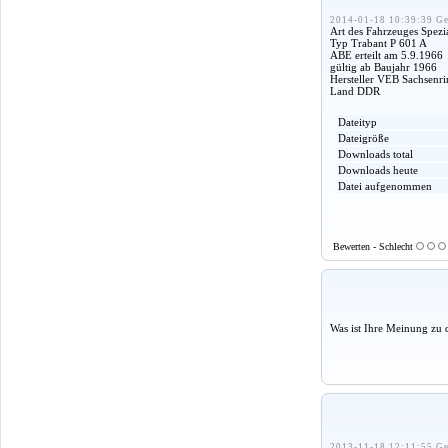
2014-01-18 10:39:39 Ge
Art des Fahrzeuges Spezi
Typ Trabant P 601 A
ABE erteilt am 5.9.1966
gültig ab Baujahr 1966
Hersteller VEB Sachsenr
Land DDR
Dateityp
Dateigröße
Downloads total
Downloads heute
Datei aufgenommen
Bewerten - Schlecht
Was ist Ihre Meinung zu 
2013-11-18 12:11:55 Ge