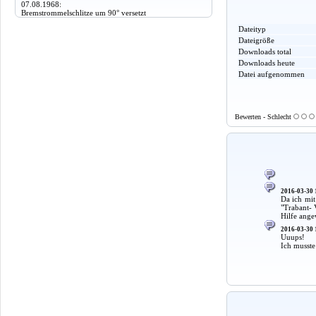
07.08.1968:
Bremstrommelschlitze um 90° versetzt
Dateityp
Dateigröße
Downloads total
Downloads heute
Datei aufgenommen
Bewerten - Schlecht
2016-03-30 
Da ich mit
"Trabant- 
Hilfe ange
2016-03-30 
Uuups!
Ich musste 