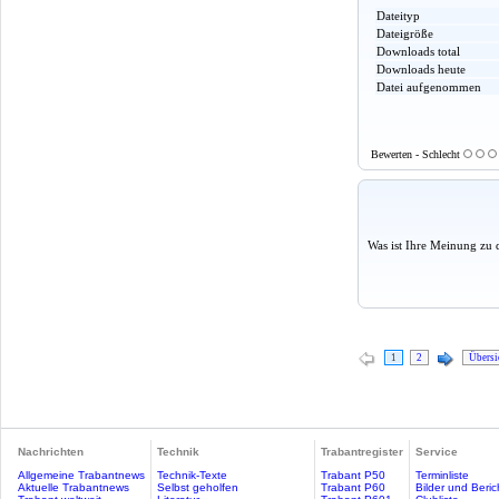
Dateityp
Dateigröße
Downloads total
Downloads heute
Datei aufgenommen
Bewerten - Schlecht
Was ist Ihre Meinung zu 
1
2
Übersi
Nachrichten
Technik
Trabantregister
Service
Allgemeine Trabantnews
Technik-Texte
Trabant P50
Terminliste
Aktuelle Trabantnews
Selbst geholfen
Trabant P60
Bilder und Beric