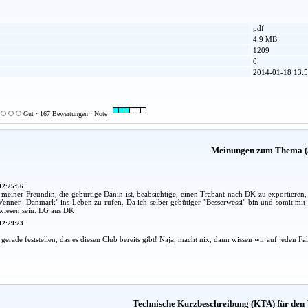
pdf
4.9 MB
1209
0
2014-01-18 13:5
Gut · 167 Bewertungen · Note
Meinungen zum Thema (
12:25:56
 meiner Freundin, die gebürtige Dänin ist, beabsichtige, einen Trabant nach DK zu exportieren,
Venner -Danmark" ins Leben zu rufen. Da ich selber gebütiger "Besserwessi" bin und somit mit
wiesen sein. LG aus DK
12:29:23
gerade feststellen, das es diesen Club bereits gibt! Naja, macht nix, dann wissen wir auf jeden Fal
Technische Kurzbeschreibung (KTA) für den 