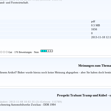
and- und Forstwirtschaft.
pdf
0.5 MB
1656
0
2013-11-18 12:1
Gut · 170 Bewertungen · Note
Meinungen zum Them
diesem Artikel? Bisher wurde hierzu noch keine Meinung abgegeben - aber Sie haben doch besti
Prospekt Trabant Tramp und Kübel - s
ändert: 2013-11-08 18:02:35 (2) (Gelesen: 115769)
Sachenring Automobilwerke Zwickau - DDR 1984