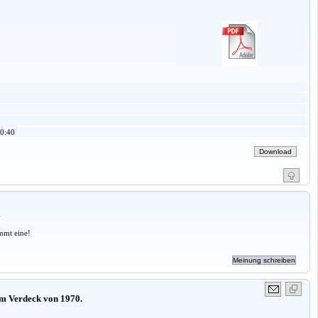
0:40
a
mmt eine!
m Verdeck von 1970.