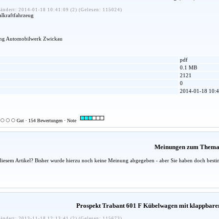
ändert: 2014-01-18 10:41:09 (2) (Gelesen: 115024)
alkraftfahrzeug
ing Automobilwerk Zwickau
pdf
0.1 MB
2121
0
2014-01-18 10:4
Gut · 154 Bewertungen · Note
Meinungen zum Them
diesem Artikel? Bisher wurde hierzu noch keine Meinung abgegeben - aber Sie haben doch besti
Prospekt Trabant 601 F Kübelwagen mit klappbare
ändert: 2013-11-18 12:13:41 (2) (Gelesen: 115673)