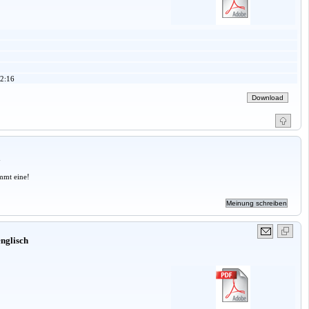
2:16
a
mmt eine!
nglisch