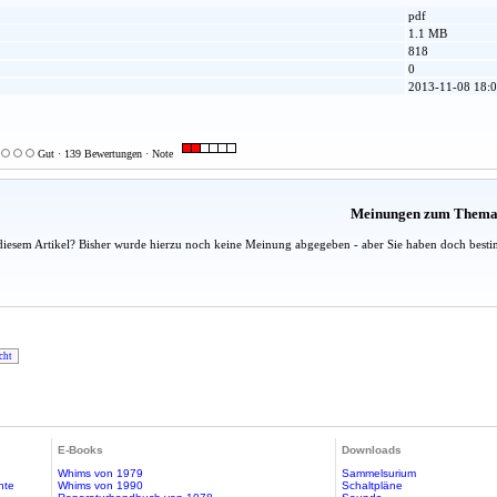
pdf
1.1 MB
818
0
2013-11-08 18:0
Gut · 139 Bewertungen · Note
Meinungen zum Them
diesem Artikel? Bisher wurde hierzu noch keine Meinung abgegeben - aber Sie haben doch besti
cht
E-Books
Downloads
Whims von 1979
Sammelsurium
hte
Whims von 1990
Schaltpläne