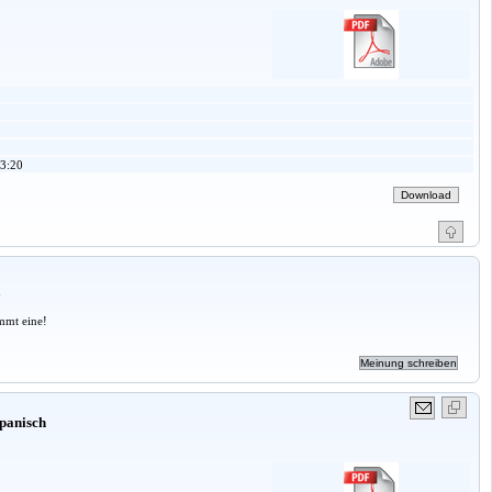
3:20
a
mmt eine!
panisch