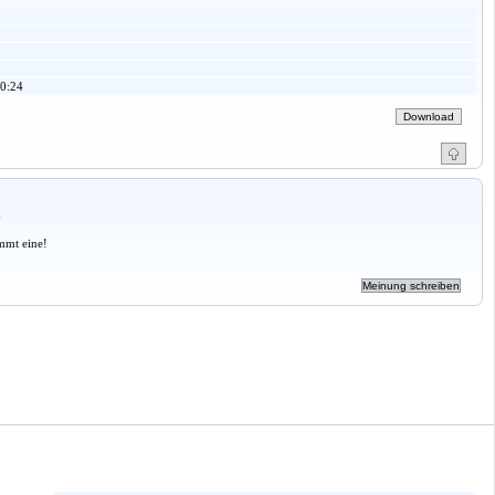
0:24
a
mmt eine!