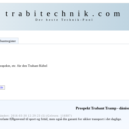
trabitechnik.com
Der beste Technik-Pool
bantregister
spekte, etc. für den Trabant Kübel
cht
Prospekt Trabant Tramp - dänis
ändert: 2016-03-30 12:29:23 (5) (Gelesen: 116887)
faste fØlgesvend til sport og fritid, men også din garanti for sikker transport i det daglige.