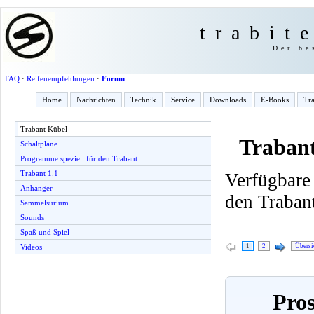
trabit
Der be
FAQ
·
Reifenempfehlungen
·
Forum
Home
Nachrichten
Technik
Service
Downloads
E-Books
Tra
Trabant Kübel
Traban
Schaltpläne
Programme speziell für den Trabant
Trabant 1.1
Verfügbare
Anhänger
den Traban
Sammelsurium
Sounds
Spaß und Spiel
1
2
Übersi
Videos
Pros