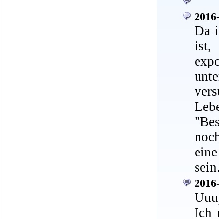
2016-
Da i
ist
exp
unt
ver
Leb
"Be
noch
eine
sein
2016-
Uuu
Ich 