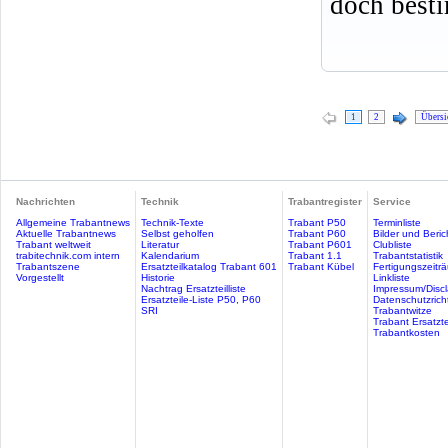
doch best
1
2
Übersi
Nachrichten
Technik
Trabantregister
Service
Allgemeine Trabantnews
Technik-Texte
Trabant P50
Terminliste
Aktuelle Trabantnews
Selbst geholfen
Trabant P60
Bilder und Beric
Trabant weltweit
Literatur
Trabant P601
Clubliste
trabitechnik.com intern
Kalendarium
Trabant 1.1
Trabantstatistik
Trabantszene
Ersatzteilkatalog Trabant 601
Trabant Kübel
Fertigungszeitr
Vorgestellt
Historie
Linkliste
Nachtrag Ersatzteilliste
Impressum/Discl
Ersatzteile-Liste P50, P60
Datenschutzricht
SRI
Trabantwitze
Trabant Ersatzte
Trabantkosten