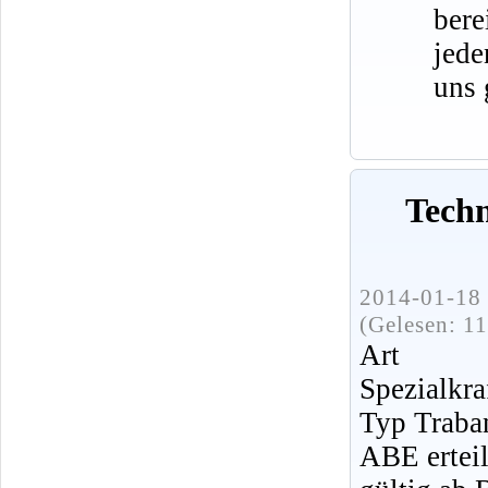
bere
jede
uns 
Tech
2014-01-18 
(Gelesen: 1
Art 
Spezialkra
Typ Traba
ABE ertei