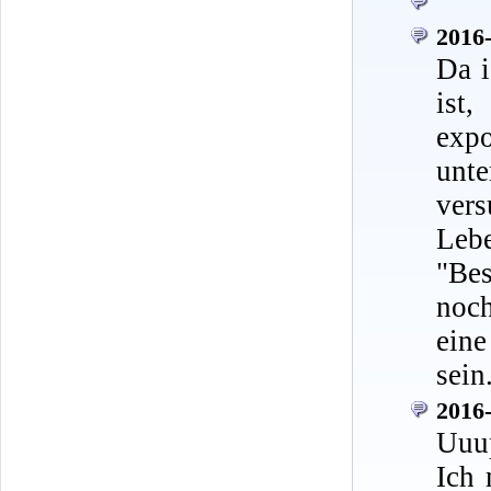
2016-
Da i
ist
exp
unt
ver
Leb
"Be
noch
eine
sein
2016-
Uuu
Ich 