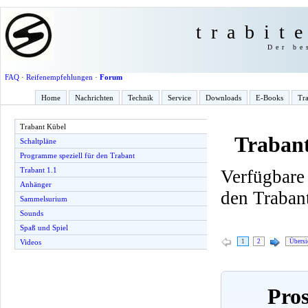
trabit
Der be
FAQ
·
Reifenempfehlungen
·
Forum
Home
Nachrichten
Technik
Service
Downloads
E-Books
Tra
Trabant Kübel
Traban
Schaltpläne
Programme speziell für den Trabant
Trabant 1.1
Verfügbare
Anhänger
den Traban
Sammelsurium
Sounds
Spaß und Spiel
1
2
Übersi
Videos
Pros