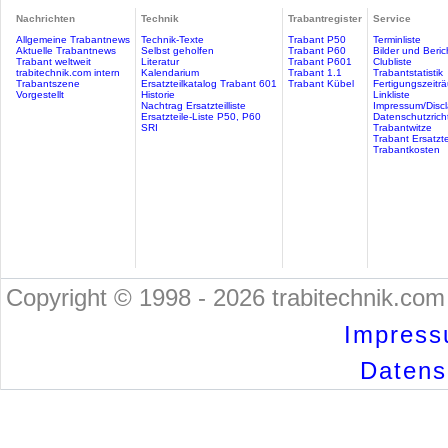
Nachrichten
Technik
Trabantregister
Service
Allgemeine Trabantnews
Technik-Texte
Trabant P50
Terminliste
Aktuelle Trabantnews
Selbst geholfen
Trabant P60
Bilder und Beric
Trabant weltweit
Literatur
Trabant P601
Clubliste
trabitechnik.com intern
Kalendarium
Trabant 1.1
Trabantstatistik
Trabantszene
Ersatzteilkatalog Trabant 601
Trabant Kübel
Fertigungszeitr
Vorgestellt
Historie
Linkliste
Nachtrag Ersatzteilliste
Impressum/Discl
Ersatzteile-Liste P50, P60
Datenschutzricht
SRI
Trabantwitze
Trabant Ersatzte
Trabantkosten
Copyright © 1998 - 2026 trabitechnik.com 
Impress
Datensc