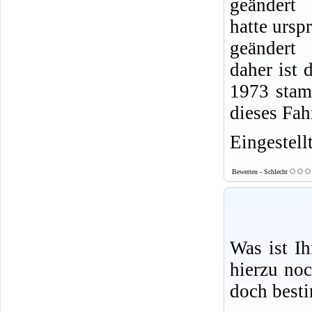
geändert
hatte ursp
geändert
daher ist 
1973 stam
dieses Fah
Eingestell
Bewerten - Schlecht
Was ist I
hierzu no
doch best