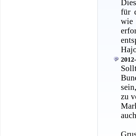
Dies
für 
wie
erfo
ents
Haj
2012-
Sol
Bund
sein
zu v
Mark
auch
Gru