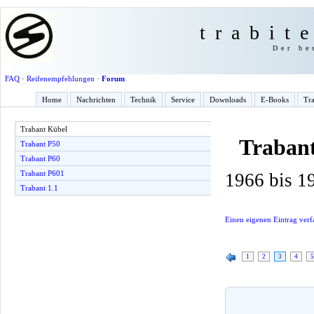
trabit
Der be
FAQ
·
Reifenempfehlungen
·
Forum
Home
Nachrichten
Technik
Service
Downloads
E-Books
Tra
Trabant Kübel
Traban
Trabant P50
Trabant P60
Trabant P601
1966 bis 1
Trabant 1.1
Einen eigenen Eintrag verf
1
2
3
4
5