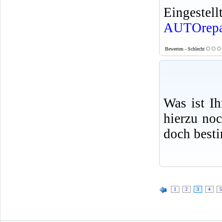
Eingeste
AUTOrepa
Bewerten - Schlecht
Was ist I
hierzu no
doch best
1
2
3
4
5