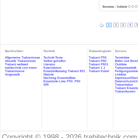
Bewerten - Schlecht
1
2
3
4
5
Nachrichten
Technik
Trabantregister
Service
Allgemeine Trabantnews
Technik-Texte
Trabant P50
Terminliste
Aktuelle Trabantnews
Selbst geholfen
Trabant P60
Bilder und Beric
Trabant weltweit
Literatur
Trabant P601
Clubliste
trabitechnik.com intern
Kalendarium
Trabant 1.1
Trabantstatistik
Trabantszene
Ersatzteilkatalog Trabant 601
Trabant Kübel
Fertigungszeitr
Vorgestellt
Historie
Linkliste
Nachtrag Ersatzteilliste
Impressum/Discl
Ersatzteile-Liste P50, P60
Datenschutzricht
SRI
Trabantwitze
Trabant Ersatzte
Trabantkosten
Copyright © 1998 - 2026 trabitechnik.com 