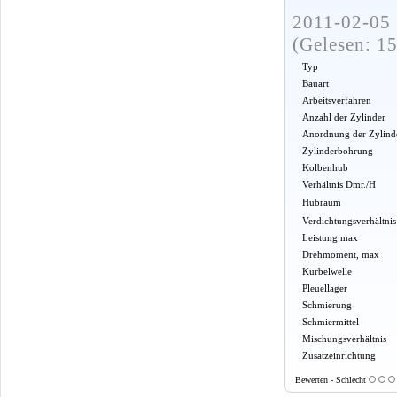
2011-02-05 
(Gelesen: 1
Typ
Bauart
Arbeitsverfahren
Anzahl der Zylinder
Anordnung der Zylind
Zylinderbohrung
Kolbenhub
Verhältnis Dmr./H
Hubraum
Verdichtungsverhältnis
Leistung max
Drehmoment, max
Kurbelwelle
Pleuellager
Schmierung
Schmiermittel
Mischungsverhältnis
Zusatzeinrichtung
Bewerten - Schlecht