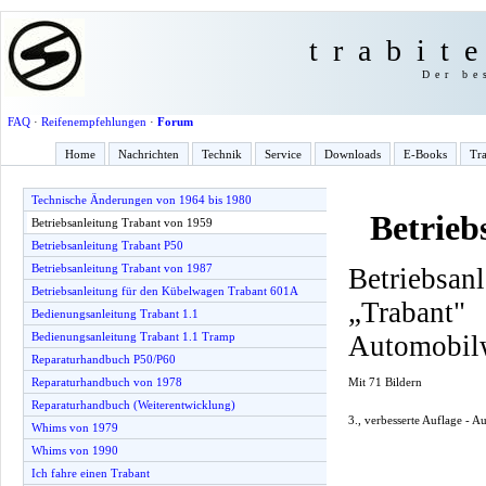
trabit
Der be
FAQ
·
Reifenempfehlungen
·
Forum
Home
Nachrichten
Technik
Service
Downloads
E-Books
Tra
Technische Änderungen von 1964 bis 1980
Betrieb
Betriebsanleitung Trabant von 1959
Betriebsanleitung Trabant P50
Betriebsanleitung Trabant von 1987
Betriebsan
Betriebsanleitung für den Kübelwagen Trabant 601A
„Traba
Bedienungsanleitung Trabant 1.1
Automobil
Bedienungsanleitung Trabant 1.1 Tramp
Reparaturhandbuch P50/P60
Mit 71 Bildern
Reparaturhandbuch von 1978
Reparaturhandbuch (Weiterentwicklung)
3., verbesserte Auflage - 
Whims von 1979
Whims von 1990
Ich fahre einen Trabant