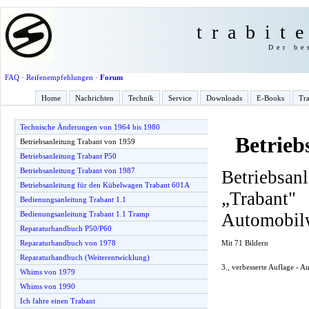
trabit
Der be
FAQ
·
Reifenempfehlungen
·
Forum
Home
Nachrichten
Technik
Service
Downloads
E-Books
Tra
Technische Änderungen von 1964 bis 1980
Betrieb
Betriebsanleitung Trabant von 1959
Betriebsanleitung Trabant P50
Betriebsanleitung Trabant von 1987
Betriebsan
Betriebsanleitung für den Kübelwagen Trabant 601A
„Traba
Bedienungsanleitung Trabant 1.1
Automobil
Bedienungsanleitung Trabant 1.1 Tramp
Reparaturhandbuch P50/P60
Mit 71 Bildern
Reparaturhandbuch von 1978
Reparaturhandbuch (Weiterentwicklung)
3., verbesserte Auflage - 
Whims von 1979
Whims von 1990
Ich fahre einen Trabant