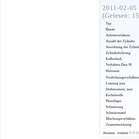
2011-02-05 
(Gelesen: 1
Typ
Bauart
Arbeitsverfahren
Anzahl der Zylinder
Anordnung der Zylind
Zylinderbohrung
Kolbenhub
Verhältnis Dmr./H
Hubraum
Verdichtungsverhältnis
Leistung max
Drehmoment, max
Kurbelwelle
Pleuellager
Schmierung
Schmiermittel
Mischungsverhältnis
Zusatzeinrichtung
Bewerten - Schlecht