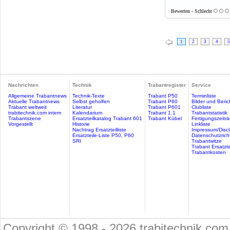
Bewerten - Schlecht
1
2
3
4
5
Nachrichten
Technik
Trabantregister
Service
Allgemeine Trabantnews
Technik-Texte
Trabant P50
Terminliste
Aktuelle Trabantnews
Selbst geholfen
Trabant P60
Bilder und Beric
Trabant weltweit
Literatur
Trabant P601
Clubliste
trabitechnik.com intern
Kalendarium
Trabant 1.1
Trabantstatistik
Trabantszene
Ersatzteilkatalog Trabant 601
Trabant Kübel
Fertigungszeitr
Vorgestellt
Historie
Linkliste
Nachtrag Ersatzteilliste
Impressum/Discl
Ersatzteile-Liste P50, P60
Datenschutzricht
SRI
Trabantwitze
Trabant Ersatzte
Trabantkosten
Copyright © 1998 - 2026 trabitechnik.com 