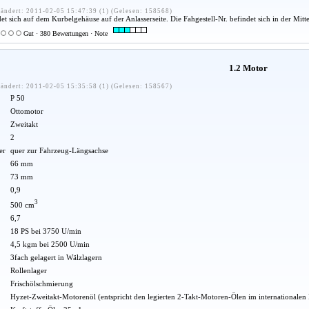
ändert: 2011-02-05 15:47:39 (1) (Gelesen: 158568)
sich auf dem Kurbelgehäuse auf der Anlasserseite. Die Fahgestell-Nr. befindet sich in der Mitte
Gut · 380 Bewertungen · Note
1.2 Motor
ändert: 2011-02-05 15:35:58 (1) (Gelesen: 158567)
P 50
Ottomotor
Zweitakt
2
er
quer zur Fahrzeug-Längsachse
66 mm
73 mm
0,9
3
500 cm
6,7
18 PS bei 3750 U/min
4,5 kgm bei 2500 U/min
3fach gelagert in Wälzlagern
Rollenlager
Frischölschmierung
Hyzet-Zweitakt-Motorenöl (entspricht den legierten 2-Takt-Motoren-Ölen im internationalen