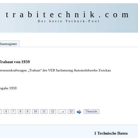
trabitechnik.com
Der beste Technik-Pool
bantregister
 Trabant von 1959
 Personenkraftwagen „Trabant" des VEB Sachsenring Automobilwerke Zwickau
Ausgabe 1959
6
7
8
9
10
11
12
…
32
Übersicht
1 Technische Daten