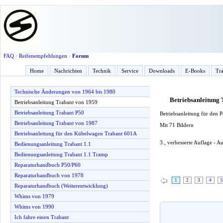
FAQ
·
Reifenempfehlungen
·
Forum
Home
Nachrichten
Technik
Service
Downloads
E-Books
Tra
Technische Änderungen von 1964 bis 1980
Betriebsanleitung
Betriebsanleitung Trabant von 1959
Betriebsanleitung Trabant P50
Betriebsanleitung für den
Betriebsanleitung Trabant von 1987
Mit 71 Bildern
Betriebsanleitung für den Kübelwagen Trabant 601A
3., verbesserte Auflage - 
Bedienungsanleitung Trabant 1.1
Bedienungsanleitung Trabant 1.1 Tramp
Reparaturhandbuch P50/P60
Reparaturhandbuch von 1978
1
2
3
4
5
Reparaturhandbuch (Weiterentwicklung)
Whims von 1979
Whims von 1990
Ich fahre einen Trabant