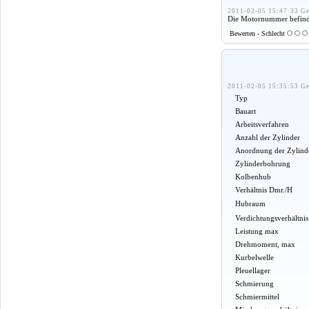
2011-02-05 15:47:33 Ge
Die Motornummer befindet 
Bewerten - Schlecht
2011-02-05 15:35:53 Ge
Typ
Bauart
Arbeitsverfahren
Anzahl der Zylinder
Anordnung der Zylind
Zylinderbohrung
Kolbenhub
Verhältnis Dmr./H
Hubraum
Verdichtungsverhältnis
Leistung max
Drehmoment, max
Kurbelwelle
Pleuellager
Schmierung
Schmiermittel