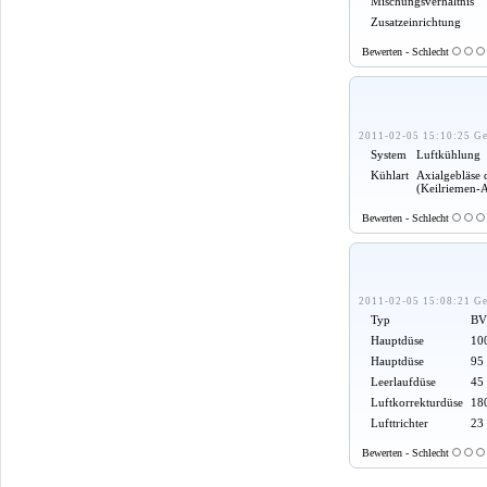
Mischungsverhältnis
Zusatzeinrichtung
Bewerten - Schlecht
2011-02-05 15:10:25 Ge
System
Luftkühlung
Kühlart
Axialgebläse 
(Keilriemen-
Bewerten - Schlecht
2011-02-05 15:08:21 Ge
Typ
BV
Hauptdüse
100
Hauptdüse
95
Leerlaufdüse
45
Luftkorrekturdüse
18
Lufttrichter
23
Bewerten - Schlecht