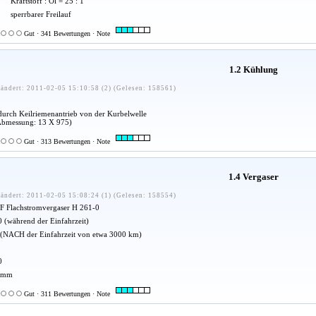
Kraftstoff : Öl = 25 : 1
sperrbarer Freilauf
Gut · 341 Bewertungen · Note
1.2 Kühlung
ändert: 2011-02-05 15:10:58 (2) (Gelesen: 158561)
durch Keilriemenantrieb von der Kurbelwelle
Abmessung: 13 X 975)
Gut · 313 Bewertungen · Note
1.4 Vergaser
ändert: 2011-02-05 15:08:24 (1) (Gelesen: 158554)
F Flachstromvergaser H 261-0
 (während der Einfahrzeit)
 (NACH der Einfahrzeit von etwa 3000 km)
0
 mm
Gut · 311 Bewertungen · Note