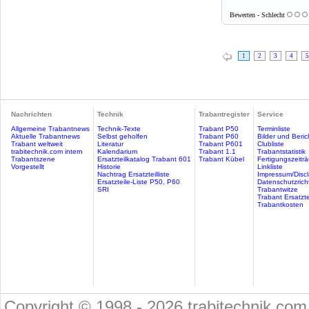
Bewerten - Schlecht
1
2
3
4
5
Nachrichten
Technik
Trabantregister
Service
Allgemeine Trabantnews
Technik-Texte
Trabant P50
Terminliste
Aktuelle Trabantnews
Selbst geholfen
Trabant P60
Bilder und Beric
Trabant weltweit
Literatur
Trabant P601
Clubliste
trabitechnik.com intern
Kalendarium
Trabant 1.1
Trabantstatistik
Trabantszene
Ersatzteilkatalog Trabant 601
Trabant Kübel
Fertigungszeitr
Vorgestellt
Historie
Linkliste
Nachtrag Ersatzteilliste
Impressum/Discl
Ersatzteile-Liste P50, P60
Datenschutzricht
SRI
Trabantwitze
Trabant Ersatzte
Trabantkosten
Copyright © 1998 - 2026 trabitechnik.com 