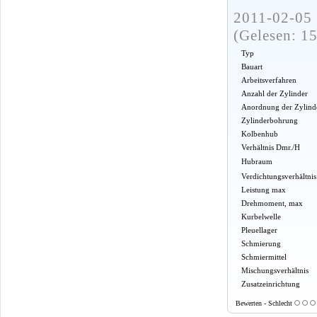
2011-02-05 
(Gelesen: 1
Typ
Bauart
Arbeitsverfahren
Anzahl der Zylinder
Anordnung der Zylind
Zylinderbohrung
Kolbenhub
Verhältnis Dmr./H
Hubraum
Verdichtungsverhältnis
Leistung max
Drehmoment, max
Kurbelwelle
Pleuellager
Schmierung
Schmiermittel
Mischungsverhältnis
Zusatzeinrichtung
Bewerten - Schlecht