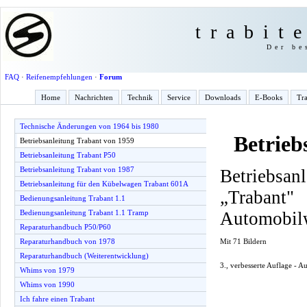
trabit
Der be
FAQ
·
Reifenempfehlungen
·
Forum
Home
Nachrichten
Technik
Service
Downloads
E-Books
Tra
Technische Änderungen von 1964 bis 1980
Betrieb
Betriebsanleitung Trabant von 1959
Betriebsanleitung Trabant P50
Betriebsanleitung Trabant von 1987
Betriebsan
Betriebsanleitung für den Kübelwagen Trabant 601A
„Traba
Bedienungsanleitung Trabant 1.1
Automobil
Bedienungsanleitung Trabant 1.1 Tramp
Reparaturhandbuch P50/P60
Mit 71 Bildern
Reparaturhandbuch von 1978
Reparaturhandbuch (Weiterentwicklung)
3., verbesserte Auflage - 
Whims von 1979
Whims von 1990
Ich fahre einen Trabant