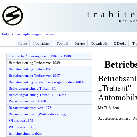
trabit
Der be
FAQ
·
Reifenempfehlungen
·
Forum
Home
Nachrichten
Technik
Service
Downloads
E-Books
Tra
Technische Änderungen von 1964 bis 1980
Betrieb
Betriebsanleitung Trabant von 1959
Betriebsanleitung Trabant P50
Betriebsanleitung Trabant von 1987
Betriebsan
Betriebsanleitung für den Kübelwagen Trabant 601A
„Traba
Bedienungsanleitung Trabant 1.1
Automobil
Bedienungsanleitung Trabant 1.1 Tramp
Reparaturhandbuch P50/P60
Mit 71 Bildern
Reparaturhandbuch von 1978
Reparaturhandbuch (Weiterentwicklung)
3., verbesserte Auflage - 
Whims von 1979
Whims von 1990
Ich fahre einen Trabant