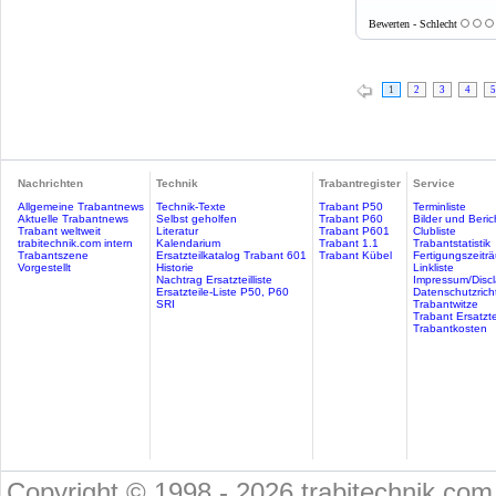
Bewerten - Schlecht
1
2
3
4
5
Nachrichten
Technik
Trabantregister
Service
Allgemeine Trabantnews
Technik-Texte
Trabant P50
Terminliste
Aktuelle Trabantnews
Selbst geholfen
Trabant P60
Bilder und Beric
Trabant weltweit
Literatur
Trabant P601
Clubliste
trabitechnik.com intern
Kalendarium
Trabant 1.1
Trabantstatistik
Trabantszene
Ersatzteilkatalog Trabant 601
Trabant Kübel
Fertigungszeitr
Vorgestellt
Historie
Linkliste
Nachtrag Ersatzteilliste
Impressum/Discl
Ersatzteile-Liste P50, P60
Datenschutzricht
SRI
Trabantwitze
Trabant Ersatzte
Trabantkosten
Copyright © 1998 - 2026 trabitechnik.com 