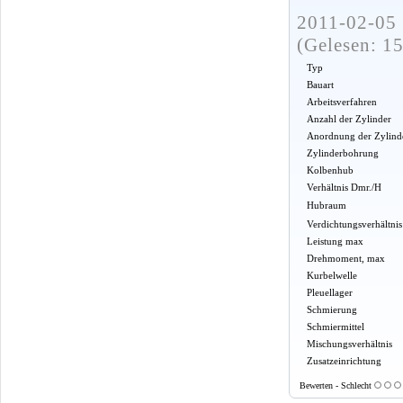
2011-02-05 
(Gelesen: 1
Typ
Bauart
Arbeitsverfahren
Anzahl der Zylinder
Anordnung der Zylind
Zylinderbohrung
Kolbenhub
Verhältnis Dmr./H
Hubraum
Verdichtungsverhältnis
Leistung max
Drehmoment, max
Kurbelwelle
Pleuellager
Schmierung
Schmiermittel
Mischungsverhältnis
Zusatzeinrichtung
Bewerten - Schlecht