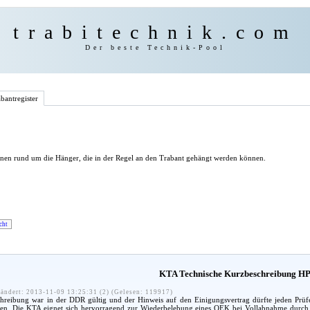
trabitechnik.com
Der beste Technik-Pool
bantregister
onen rund um die Hänger, die in der Regel an den Trabant gehängt werden können.
cht
KTA Technische Kurzbeschreibung HP
ändert: 2013-11-09 13:25:31 (2) (Gelesen: 119917)
hreibung war in der DDR gültig und der Hinweis auf den Einigungsvertrag dürfte jeden Prüf
aben. Die KTA eignet sich hervorragend zur Wiederbelebung eines QEK bei Vollabnahme durc