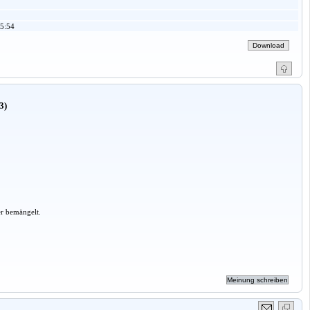
5:54
3)
er bemängelt.