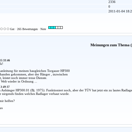
2336
0
2011-01-04 18:2
Gut · 265 Bewertungen · Note
Meinungen zum Thema (
15:33:46
nk!
anleitung für meinen baugleichen Torgauer HP300
bhanden gekommen, aber der Hänger , inzwischen
t, leistet noch immer treue Dienste.
e Welt wieder in Ordnung ...
13:49:37
 Anhänger HP300.01 (Bj. 1975). Funktioniert noch, aber der TÜV hat jetzt ein zu lautes Radlag
r nirgends finden welches Radlager verbaut wurde.
ir helfen?
us