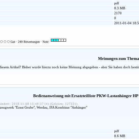
pdf
8.3 MB
2170
0
2011-01-04 18:5
Gut · 249 Bewertungen · Note
Meinungen zum Them
diesem Artikel? Bisher wurde hierzu noch keine Meinung abgegeben - aber Sie haben doch besti
Bedienanweisung mit Ersatzteilliste PKW-Lastanhänger HP
ändert: 2018-11-08 13:49:37 (4) (Gelesen: 127331)
hrzeugwerk "Ernst Grube", Werdau, IFA Kombinat "Anhänger"
pdf
8.6 MB