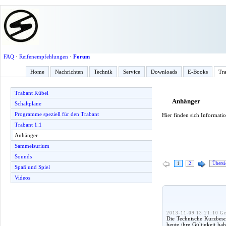
FAQ
·
Reifenempfehlungen
·
Forum
Home
Nachrichten
Technik
Service
Downloads
E-Books
Tra
Trabant Kübel
Anhänger
Schaltpläne
Programme speziell für den Trabant
Hier finden sich Informati
Trabant 1.1
Anhänger
Sammelsurium
Sounds
1
2
Übersi
Spaß und Spiel
Videos
2013-11-09 13:21:10 Ge
Die Technische Kurzbesc
heute ihre Gültigkeit h