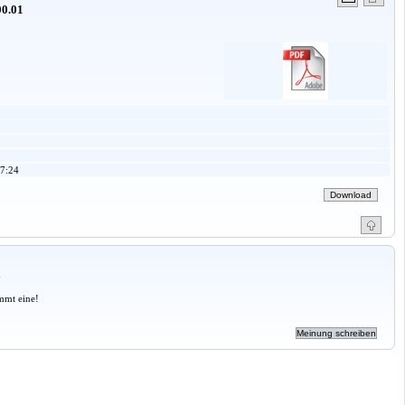
0.01
7:24
a
mmt eine!