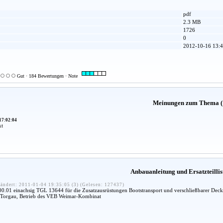
pdf
2.3 MB
1726
0
2012-10-16 13:4
Gut · 184 Bewertungen · Note
Meinungen zum Thema (
17:02:04
kt
Anbauanleitung und Ersatzteillis
ändert: 2011-01-04 19:35:05 (3) (Gelesen: 127437)
.01 einachsig TGL 13644 für die Zusatzausrüstungen Bootstransport und verschließbarer Deck
orgau, Betrieb des VEB Weimar-Kombinat