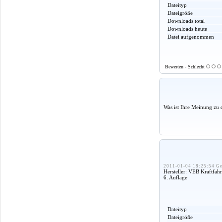
Dateityp
Dateigröße
Downloads total
Downloads heute
Datei aufgenommen
Bewerten - Schlecht
Was ist Ihre Meinung zu 
2011-01-04 18:25:54 Ge
Hersteller: VEB Kraftfa
6. Auflage
Dateityp
Dateigröße