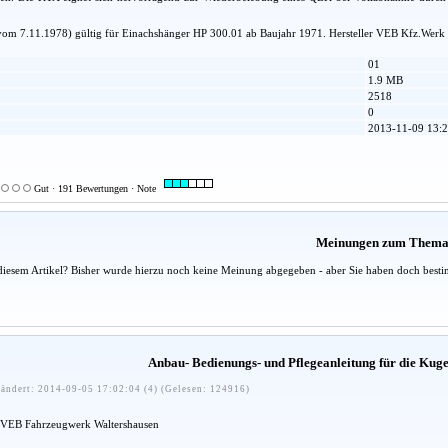
om 7.11.1978) gültig für Einachshänger HP 300.01 ab Baujahr 1971. Hersteller VEB Kfz.Wer
01
1.9 MB
2518
0
2013-11-09 13:2
Gut · 191 Bewertungen · Note
Meinungen zum Them
diesem Artikel? Bisher wurde hierzu noch keine Meinung abgegeben - aber Sie haben doch besti
Anbau- Bedienungs- und Pflegeanleitung für die Ku
ändert: 2014-09-05 17:02:04 (4) (Gelesen: 124916)
VEB Fahrzeugwerk Waltershausen