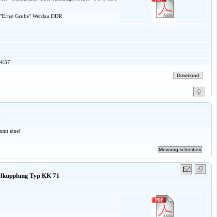
k "Ernst Grube" Werdau DDR
4:57
a
mmt eine!
gelkupplung Typ KK 71