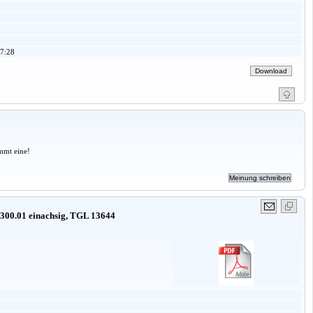
7:28
a
mmt eine!
 300.01 einachsig, TGL 13644