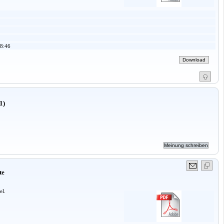
8:46
1)
te
el.