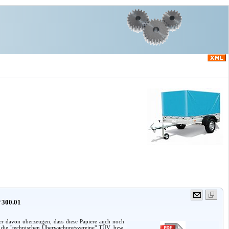
 300.01
er davon überzeugen, dass diese Papiere auch noch
h die "technischen Überwachungsvereine" TÜV, bzw.