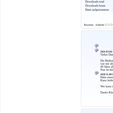
Downloads total
Downloads heute
Datei aufgenommen
Bewerten - Schlecht
2016-03-04 
Vielen Da
Die Bedien
war mir a
40 Jahre al
Nun ist di
2018-11-08 
Habe einen
Kann leide
Wer kann m
Danke Kla