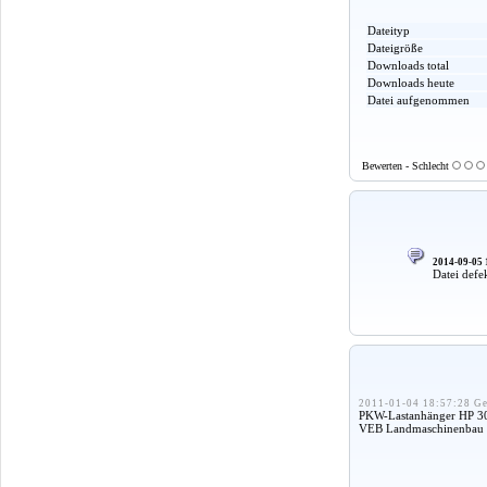
Dateityp
Dateigröße
Downloads total
Downloads heute
Datei aufgenommen
Bewerten - Schlecht
2014-09-05 
Datei defe
2011-01-04 18:57:28 Ge
PKW-Lastanhänger HP 300
VEB Landmaschinenbau T