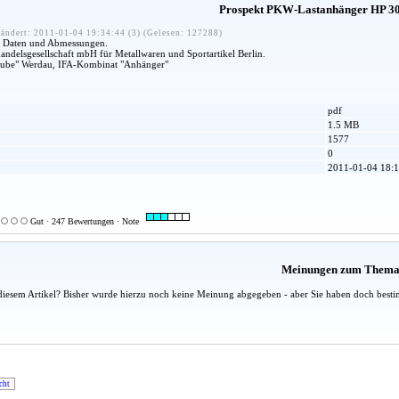
Prospekt PKW-Lastanhänger HP 30
ändert: 2011-01-04 19:34:44 (3) (Gelesen: 127288)
en Daten und Abmessungen.
ndelsgesellschaft mbH für Metallwaren und Sportartikel Berlin.
Grube" Werdau, IFA-Kombinat "Anhänger"
pdf
1.5 MB
1577
0
2011-01-04 18:1
Gut · 247 Bewertungen · Note
Meinungen zum Them
diesem Artikel? Bisher wurde hierzu noch keine Meinung abgegeben - aber Sie haben doch besti
cht