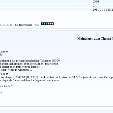
2336
0
2011-01-04 18:2
Gut · 265 Bewertungen · Note
Meinungen zum Thema (
15:33:46
nk!
anleitung für meinen baugleichen Torgauer HP300
bhanden gekommen, aber der Hänger , inzwischen
t, leistet noch immer treue Dienste.
e Welt wieder in Ordnung ...
13:49:37
 Anhänger HP300.01 (Bj. 1975). Funktioniert noch, aber der TÜV hat jetzt ein zu lautes Radlag
r nirgends finden welches Radlager verbaut wurde.
ir helfen?
us