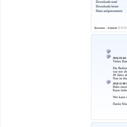
Downloads total
Downloads heute
Datei aufgenommen
Bewerten - Schlecht
2016-03-04 
Vielen Da
Die Bedien
war mir a
40 Jahre al
Nun ist di
2018-11-08 
Habe einen
Kann leide
Wer kann m
Danke Kla