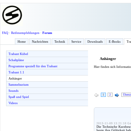
FAQ
·
Reifenempfehlungen
·
Forum
Home
Nachrichten
Technik
Service
Downloads
E-Books
Tra
Trabant Kübel
Anhänger
Schaltpläne
Programme speziell für den Trabant
Hier finden sich Informati
Trabant 1.1
Anhänger
Sammelsurium
Sounds
1
2
Übersi
Spaß und Spiel
Videos
2013-11-09 13:21:10 Ge
Die Technische Kurzbesc
heute ihre Gültigkeit h