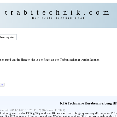
trabitechnik.com
Der beste Technik-Pool
bantregister
onen rund um die Hänger, die in der Regel an den Trabant gehängt werden können.
cht
KTA Technische Kurzbeschreibung HP
ändert: 2013-11-09 13:25:31 (2) (Gelesen: 119926)
hreibung war in der DDR gültig und der Hinweis auf den Einigungsvertrag dürfte jeden Prüf
aben. Die KTA eignet sich hervorragend zur Wiederbelebung eines QEK bei Vollabnahme durc