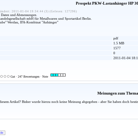
Prospekt PKW-Lastanhänger HP 30
ändert: 2011-01-04 19:34:44 (3) (Gelesen: 127296)
en Daten und Abmessungen.
ndelsgesellschaft mbH für Metallwaren und Sportartikel Berlin.
Grube" Werdau, IFA-Kombinat "Anhänger"
pdf
1.5 MB
1577
0
2011-01-04 18:1
Gut · 247 Bewertungen · Note
Meinungen zum Them
diesem Artikel? Bisher wurde hierzu noch keine Meinung abgegeben - aber Sie haben doch besti
cht