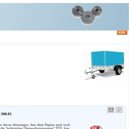
 300.01
er davon überzeugen, dass diese Papiere auch noch
h die "technischen Überwachungsvereine" TÜV, bzw.