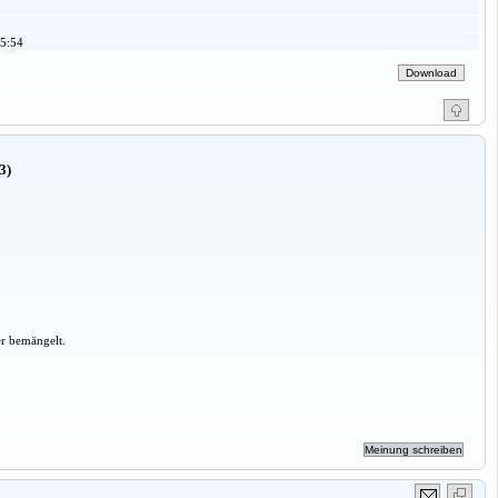
5:54
3)
er bemängelt.