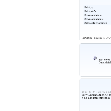
Dateityp
Dateigröße
Downloads total
Downloads heute
Datei aufgenommen
Bewerten - Schlecht
2014-09-05 
Datei defe
2011-01-04 18:57:28 Ge
PKW-Lastanhänger HP 300
VEB Landmaschinenbau T