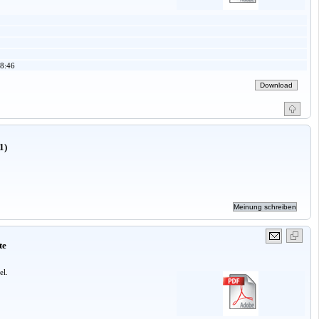
8:46
1)
te
el.