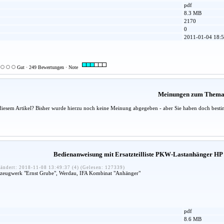
pdf
8.3 MB
2170
0
2011-01-04 18:5
Gut · 249 Bewertungen · Note
Meinungen zum Them
diesem Artikel? Bisher wurde hierzu noch keine Meinung abgegeben - aber Sie haben doch besti
Bedienanweisung mit Ersatzteilliste PKW-Lastanhänger HP
ändert: 2018-11-08 13:49:37 (4) (Gelesen: 127339)
hrzeugwerk "Ernst Grube", Werdau, IFA Kombinat "Anhänger"
pdf
8.6 MB