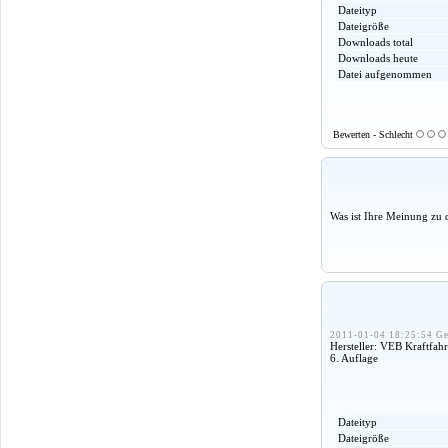
Dateityp
Dateigröße
Downloads total
Downloads heute
Datei aufgenommen
Bewerten - Schlecht
Was ist Ihre Meinung zu 
2011-01-04 18:25:54 Ge
Hersteller: VEB Kraftfa
6. Auflage
Dateityp
Dateigröße