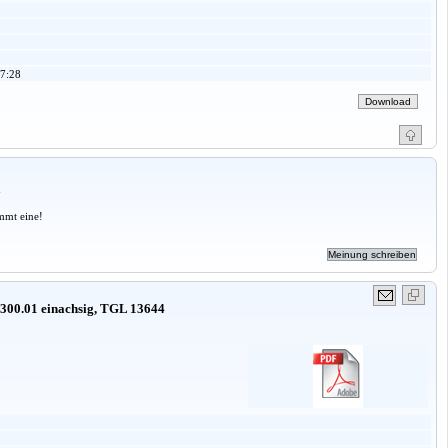
7:28
a
mmt eine!
 300.01 einachsig, TGL 13644