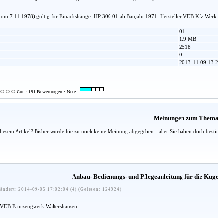
om 7.11.1978) gültig für Einachshänger HP 300.01 ab Baujahr 1971. Hersteller VEB Kfz.Wer
01
1.9 MB
2518
0
2013-11-09 13:2
Gut · 191 Bewertungen · Note
Meinungen zum Them
diesem Artikel? Bisher wurde hierzu noch keine Meinung abgegeben - aber Sie haben doch besti
Anbau- Bedienungs- und Pflegeanleitung für die Ku
ändert: 2014-09-05 17:02:04 (4) (Gelesen: 124924)
VEB Fahrzeugwerk Waltershausen