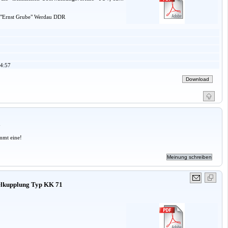
k "Ernst Grube" Werdau DDR
4:57
a
mmt eine!
gelkupplung Typ KK 71