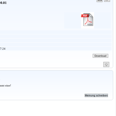
0.01
7:24
a
mmt eine!