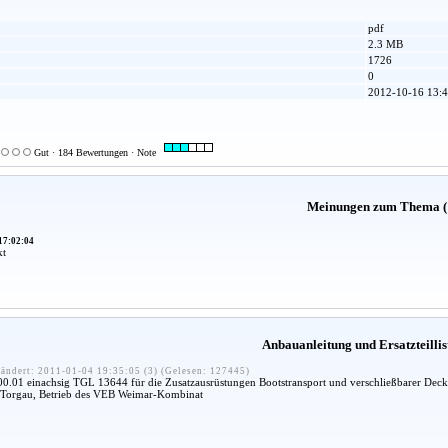
pdf
2.3 MB
1726
0
2012-10-16 13:4
Gut · 184 Bewertungen · Note
Meinungen zum Thema (
17:02:04
kt
Anbauanleitung und Ersatzteillis
ändert: 2011-01-04 19:35:05 (3) (Gelesen: 127445)
.01 einachsig TGL 13644 für die Zusatzausrüstungen Bootstransport und verschließbarer Deck
orgau, Betrieb des VEB Weimar-Kombinat