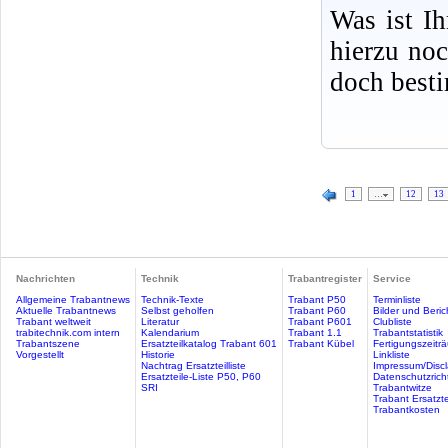
Was ist I
hierzu no
doch best
1
…
12
13
Nachrichten
Technik
Trabantregister
Service
Allgemeine Trabantnews
Technik-Texte
Trabant P50
Terminliste
Aktuelle Trabantnews
Selbst geholfen
Trabant P60
Bilder und Beric
Trabant weltweit
Literatur
Trabant P601
Clubliste
trabitechnik.com intern
Kalendarium
Trabant 1.1
Trabantstatistik
Trabantszene
Ersatzteilkatalog Trabant 601
Trabant Kübel
Fertigungszeitr
Vorgestellt
Historie
Linkliste
Nachtrag Ersatzteilliste
Impressum/Discl
Ersatzteile-Liste P50, P60
Datenschutzricht
SRI
Trabantwitze
Trabant Ersatzte
Trabantkosten