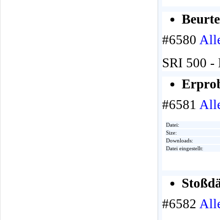
Beurte
#6580
All
SRI 500 - 
Erprob
#6581
All
Datei:
Size:
Downloads:
Datei eingestellt:
Stoßdä
#6582
All