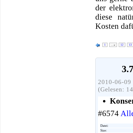
der elektr
diese natü
Kosten daf
1
…
12
13
3.
2010-06-09 
(Gelesen: 1
Konser
#6574
All
Datei:
Size: