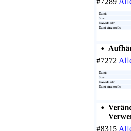
#7289
All
Datei:
Size:
Downloads:
Datei eingestellt:
Aufhä
#7272
All
Datei:
Size:
Downloads:
Datei eingestellt:
Verän
Verwen
#8315
All