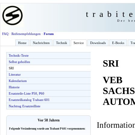
trabit
Der be
FAQ
·
Reifenempfehlungen
·
Forum
Home
Nachrichten
Technik
Service
Downloads
E-Books
Tra
Technik-Texte
SRI
Selbst geholfen
SRI
Literatur
VEB
Kalendarium
Historie
SACHS
Ersatzteile-Liste P50, P60
AUTO
Ersatzteilkatalog Trabant 601
Nachtrag Ersatzteilliste
Vor 58 Jahren
Information
Folgende Veränderung wurde am Trabant P 601 vorgenommen: