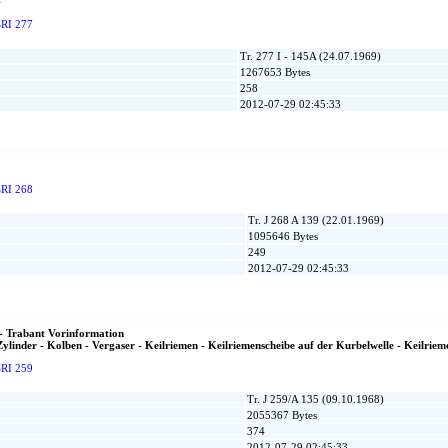
4
SRI 277
Tr. 277 I - 145A (24.07.1969)
1267653 Bytes
258
2012-07-29 02:45:33
SRI 268
Tr. J 268 A 139 (22.01.1969)
1095646 Bytes
249
2012-07-29 02:45:33
- Trabant Vorinformation
ylinder - Kolben - Vergaser - Keilriemen - Keilriemenscheibe auf der Kurbelwelle - Keilriem
SRI 259
Tr. J 259/A 135 (09.10.1968)
2055367 Bytes
374
2012-07-29 02:45:33