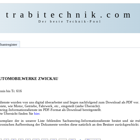
trabitechnik.com
Der beste Technik-Pool
bantregister
AUTOMOBILWERKE ZWICKAU
nis bis Tr. 616
dienste wurden von uns digital überarbeitet und liegen nachfolgend zum Download als PDF vor.
te, wie Motor, Getriebe, Fahrwerk, etc., eingeteilt (siehe Übersicht).
ring-Informationsdienste im PDF-Format als Download bereitgestellt.
te Übersicht finden Sie
hier
.
emplare der in unserer Liste fehlenden Sachsenring-Informationsdienste besitzt und sie
tra
tronischen Aufbereitung der Dokumente werden diese natürlich an den Besitzer zurückgeschickt.