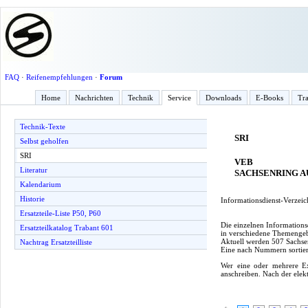
FAQ
·
Reifenempfehlungen
·
Forum
Home
Nachrichten
Technik
Service
Downloads
E-Books
Tra
Technik-Texte
SRI
Selbst geholfen
SRI
VEB
Literatur
SACHSENRING 
Kalendarium
Historie
Informationsdienst-Verzeich
Ersatzteile-Liste P50, P60
Die einzelnen Informations
Ersatzteilkatalog Trabant 601
in verschiedene Themengebie
Aktuell werden 507 Sachsen
Nachtrag Ersatzteilliste
Eine nach Nummern sortier
Wer eine oder mehrere Ex
anschreiben. Nach der elek