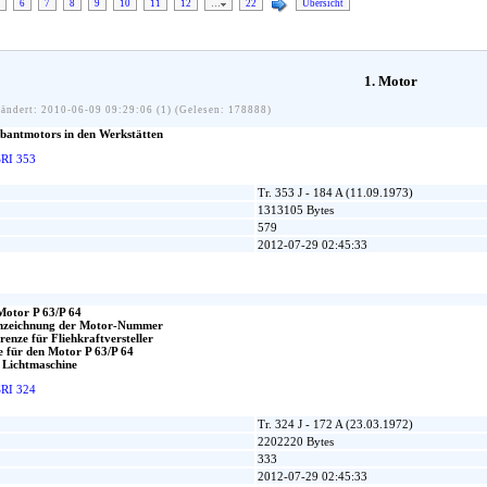
6
7
8
9
10
11
12
…
22
Übersicht
1. Motor
ändert: 2010-06-09 09:29:06 (1) (Gelesen: 178888)
bantmotors in den Werkstätten
SRI 353
Tr. 353 J - 184 A (11.09.1973)
1313105 Bytes
579
2012-07-29 02:45:33
Motor P 63/P 64
nnzeichnung der Motor-Nummer
enze für Fliehkraftversteller
e für den Motor P 63/P 64
 Lichtmaschine
SRI 324
Tr. 324 J - 172 A (23.03.1972)
2202220 Bytes
333
2012-07-29 02:45:33