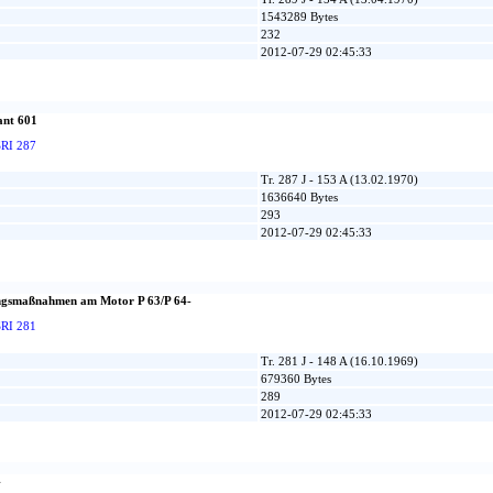
1543289 Bytes
232
2012-07-29 02:45:33
ant 601
SRI 287
Tr. 287 J - 153 A (13.02.1970)
1636640 Bytes
293
2012-07-29 02:45:33
ngsmaßnahmen am Motor P 63/P 64-
SRI 281
Tr. 281 J - 148 A (16.10.1969)
679360 Bytes
289
2012-07-29 02:45:33
4