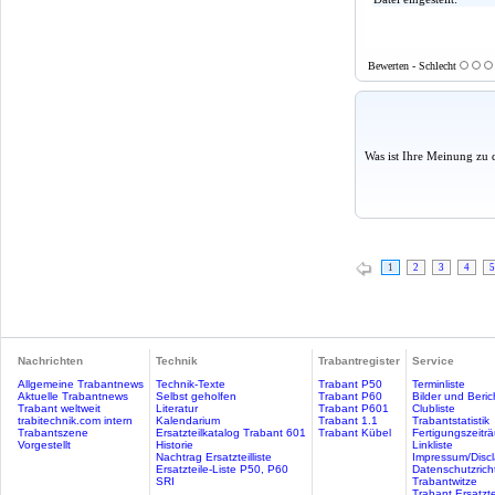
Bewerten - Schlecht
Was ist Ihre Meinung zu 
1
2
3
4
5
Nachrichten
Technik
Trabantregister
Service
Allgemeine Trabantnews
Technik-Texte
Trabant P50
Terminliste
Aktuelle Trabantnews
Selbst geholfen
Trabant P60
Bilder und Beric
Trabant weltweit
Literatur
Trabant P601
Clubliste
trabitechnik.com intern
Kalendarium
Trabant 1.1
Trabantstatistik
Trabantszene
Ersatzteilkatalog Trabant 601
Trabant Kübel
Fertigungszeitr
Vorgestellt
Historie
Linkliste
Nachtrag Ersatzteilliste
Impressum/Discl
Ersatzteile-Liste P50, P60
Datenschutzricht
SRI
Trabantwitze
Trabant Ersatzte