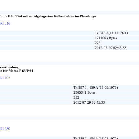
otor P 63/P 64 mit nadelgelagerten Kolbenbolzen im Pleuelauge
SRI 316
Tr. 316 J (11.11.1971)
1711063 Bytes
276
2012-07-29 02:45:33
beverbindung
n für Motor P 63/P 64
SRI 297
Tr. 297 J - 159 A (18.09.1970)
2365341 Bytes
312
2012-07-29 02:45:33
SRI 289
Tr. 289 J - 154 A (13.04.1970)