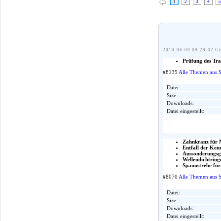
1
2
3
4
5
2010-06-09 09:29:02 Ge
Prüfung des Tra
#8135
Alle Themen aus 
Datei:
Size:
Downloads:
Datei eingestellt:
Zahnkranz für 
Entfall der Ke
Aussonderungsgr
Wellendichtring
Spannstrebe für
#8070
Alle Themen aus 
Datei:
Size:
Downloads:
Datei eingestellt: