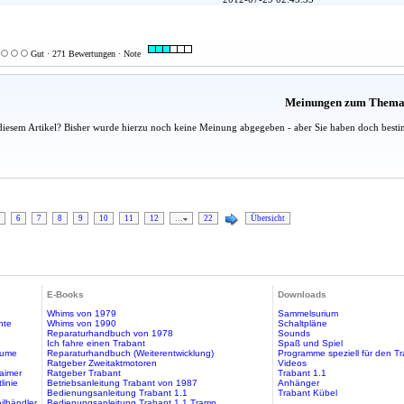
Gut · 271 Bewertungen · Note
Meinungen zum Them
diesem Artikel? Bisher wurde hierzu noch keine Meinung abgegeben - aber Sie haben doch besti
6
7
8
9
10
11
12
…
22
Übersicht
E-Books
Downloads
Whims von 1979
Sammelsurium
hte
Whims von 1990
Schaltpläne
Reparaturhandbuch von 1978
Sounds
Ich fahre einen Trabant
Spaß und Spiel
äume
Reparaturhandbuch (Weiterentwicklung)
Programme speziell für den T
Ratgeber Zweitaktmotoren
Videos
aimer
Ratgeber Trabant
Trabant 1.1
linie
Betriebsanleitung Trabant von 1987
Anhänger
Bedienungsanleitung Trabant 1.1
Trabant Kübel
ilhändler
Bedienungsanleitung Trabant 1.1 Tramp