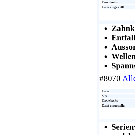
Downloads:
Datei eingestellt:
Zahnkr
Entfa
Ausson
Wellen
Spanns
#8070
All
Datei:
Size:
Downloads:
Datei eingestellt:
Seri