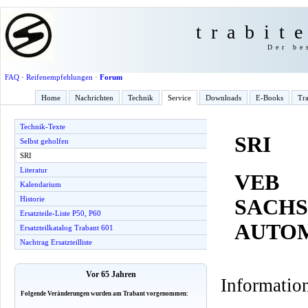
trabit
Der be
FAQ
·
Reifenempfehlungen
·
Forum
Home
Nachrichten
Technik
Service
Downloads
E-Books
Tra
Technik-Texte
SRI
Selbst geholfen
SRI
Literatur
VEB
Kalendarium
Historie
SACHS
Ersatzteile-Liste P50, P60
AUTO
Ersatzteilkatalog Trabant 601
Nachtrag Ersatzteilliste
Vor 65 Jahren
Information
Folgende Veränderungen wurden am Trabant vorgenommen: