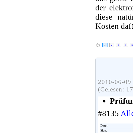
der elektr
diese natü
Kosten daf
1
2
3
4
5
2010-06-09 
(Gelesen: 1
Prüfun
#8135
All
Datei:
Size: