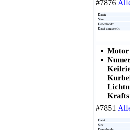
#7876
All
Datei:
Size:
Downloads:
Datei eingestellt:
Motor
Numer
Keilr
Kurbe
Licht
Krafts
#7851
All
Datei:
Size:
Downloads: