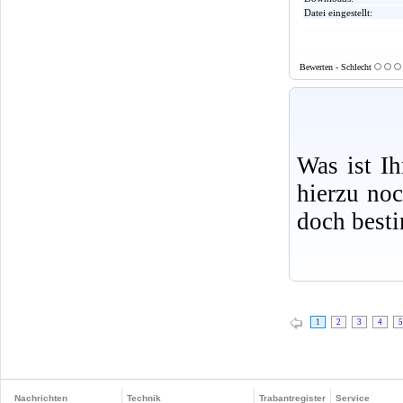
Datei eingestellt:
Bewerten - Schlecht
Was ist I
hierzu no
doch best
1
2
3
4
5
Nachrichten
Technik
Trabantregister
Service