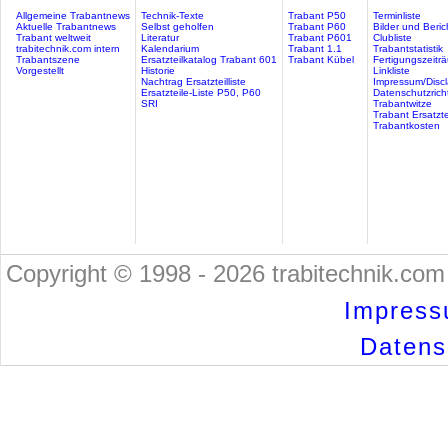
Allgemeine Trabantnews
Technik-Texte
Trabant P50
Terminliste
Aktuelle Trabantnews
Selbst geholfen
Trabant P60
Bilder und Beric
Trabant weltweit
Literatur
Trabant P601
Clubliste
trabitechnik.com intern
Kalendarium
Trabant 1.1
Trabantstatistik
Trabantszene
Ersatzteilkatalog Trabant 601
Trabant Kübel
Fertigungszeitr
Vorgestellt
Historie
Linkliste
Nachtrag Ersatzteilliste
Impressum/Discl
Ersatzteile-Liste P50, P60
Datenschutzricht
SRI
Trabantwitze
Trabant Ersatzte
Trabantkosten
Copyright © 1998 - 2026 trabitechnik.com 
Impress
Datensc