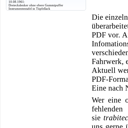
10.08.1961:
Dreieckslenker ohne obere Gummipuffer
Instrumententafel in Tüpfellack
Die einzeln
überarbeit
PDF vor. A
Infomation
verschiede
Fahrwerk, e
Aktuell we
PDF-Format
Eine nach 
Wer eine o
fehlenden 
sie
trabite
uns gerne 