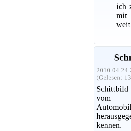
ich 
mit
weit
Schn
2010.04.24 
(Gelesen: 1
Schittbild
vom V
Autom
herausgeg
kennen.