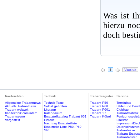
Was ist I
hierzu no
doch best
1
Übersicht
Nachrichten
Technik
Trabantregister
Service
Allgemeine Trabantnews
Technik-Texte
Trabant P50
Terminliste
Aktuelle Trabantnews
Selbst geholfen
Trabant P60
Bilder und Beric
Trabant weltweit
Literatur
Trabant P601
Clubliste
trabitechnik.com intern
Kalendarium
Trabant 1.1
Trabantstatistik
Trabantszene
Ersatzteilkatalog Trabant 601
Trabant Kübel
Fertigungszeitr
Vorgestellt
Historie
Linkliste
Nachtrag Ersatzteilliste
Impressum/Discl
Ersatzteile-Liste P50, P60
Datenschutzricht
SRI
Trabantwitze
Trabant Ersatzte
Trabantkosten