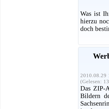
Was ist I
hierzu no
doch best
Werb
2010.08.29 
(Gelesen: 1
Das ZIP-A
Bildern d
Sachsenri