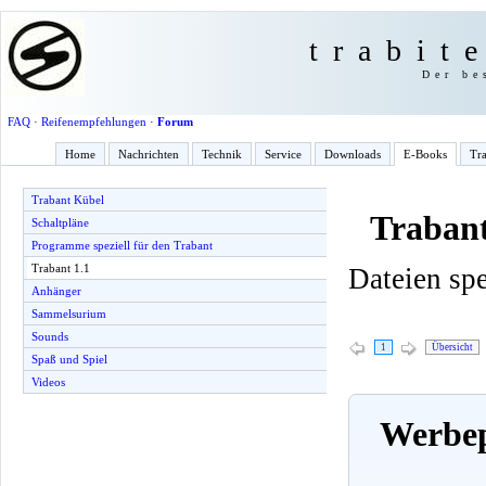
trabit
Der be
FAQ
·
Reifenempfehlungen
·
Forum
Home
Nachrichten
Technik
Service
Downloads
E-Books
Tra
Trabant Kübel
Trabant
Schaltpläne
Programme speziell für den Trabant
Trabant 1.1
Dateien spe
Anhänger
Sammelsurium
Sounds
1
Übersicht
Spaß und Spiel
Videos
Werbep