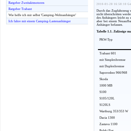
Ratgeber Zweitaktmotoren
2010-01-28 16:58:10 Ge
Ratgeber Trabant
Durch das Zugfahrzeug w
nicht überschritten werd
Wie helfe ich mir selbst 'Camping-Wohnanhänger'
des Anhängers leicht zu
aber bei einem Neuaufba
Ich fahre mit einem Camping-Lastenanhänger
Anhänger befassen.
Tabelle 1.1. Zulässige 
PKW-Typ
Trabant 601
mit Simplexbremse
mit Duplexbremse
Saporoshez 966/968
Skoda
1000 MB
S100
S105/120L
S120LS
Wartburg 353/353 W
Dacia 1300
Zastava 1100
Polski Fiat