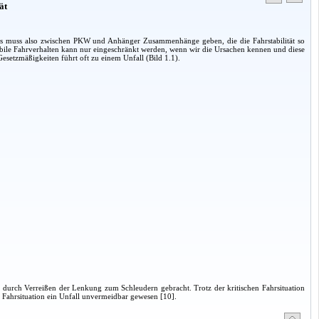
ät
Es muss also zwischen PKW und Anhänger Zusammenhänge geben, die die Fahrstabilität so
abile Fahrverhalten kann nur eingeschränkt werden, wenn wir die Ursachen kennen und diese
esetzmäßigkeiten führt oft zu einem Unfall (Bild 1.1).
 durch Verreißen der Lenkung zum Schleudern gebracht. Trotz der kritischen Fahrsituation
r Fahrsituation ein Unfall unvermeidbar gewesen [10].