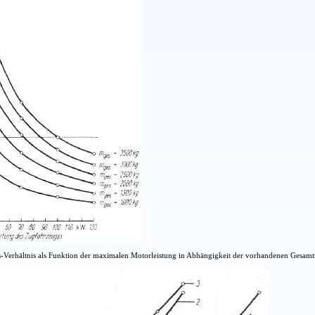
gs-Verhältnis als Funktion der maximalen Motorleistung in Abhängigkeit der vorhandenen Ges