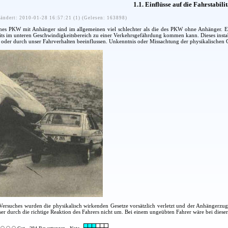
1.1. Einflüsse auf die Fahrstabilit
ändert: 2010-01-28 16:57:21 (1) (Gelesen: 163898)
ines PKW mit Anhänger sind im allgemeinen viel schlechter als die des PKW ohne Anhänger. 
reits im unteren Geschwindigkeitsbereich zu einer Verkehrsgefährdung kommen kann. Dieses inst
 oder durch unser Fahrverhalten beeinflussen. Unkenntnis oder Missachtung der physikalischen G
Versuches wurden die physikalisch wirkenden Gesetze vorsätzlich verletzt und der Anhängerzug
ser durch die richtige Reaktion des Fahrers nicht um. Bei einem ungeübten Fahrer wäre bei diese