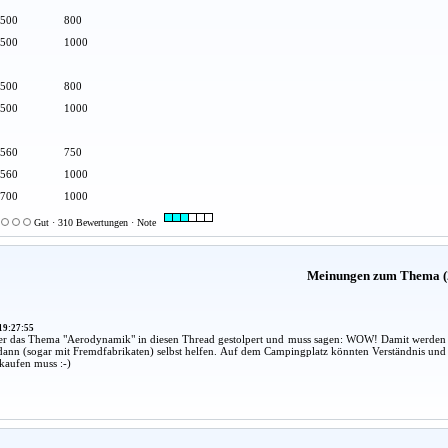
500
800
500
1000
500
800
500
1000
560
750
560
1000
700
1000
Gut · 310 Bewertungen · Note
Meinungen zum Thema (
19:27:55
er das Thema "Aerodynamik" in diesen Thread gestolpert und muss sagen: WOW! Damit werden 
dann (sogar mit Fremdfabrikaten) selbst helfen. Auf dem Campingplatz könnten Verständnis und 
kaufen muss :-)