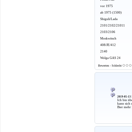
vor 1975
ab 1975 (1500)
Shiguli/Lada
2101/2102/21011
2103/2106
Moskwitsch
408/JE/412
2140
Wolga GAS 24
Bewerten - Schlecht
2019-05-13 
Ich bin üb
kann sich 
Bier mehr 