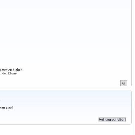
rgeschwindigkeit
in der Ebene
a
mmt eine!