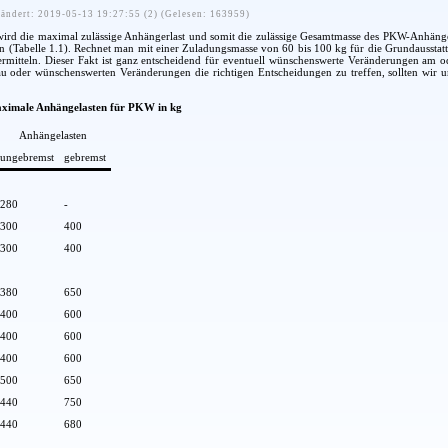
ändert: 2019-05-13 19:27:55 (2) (Gelesen: 163959)
ird die maximal zulässige Anhängerlast und somit die zulässige Gesamtmasse des PKW-Anhänger
en (Tabelle 1.1). Rechnet man mit einer Zuladungsmasse von 60 bis 100 kg für die Grundaussta
 ermitteln. Dieser Fakt ist ganz entscheidend für eventuell wünschenswerte Veränderungen a
u oder wünschenswerten Veränderungen die richtigen Entscheidungen zu treffen, sollten w
maximale Anhängelasten für PKW in kg
Anhängelasten
ungebremst
gebremst
280
-
300
400
300
400
380
650
400
600
400
600
400
600
500
650
440
750
440
680