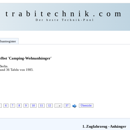
trabitechnik.com
Der beste Technik-Pool
bantregister
 selbst 'Camping-Wohnanhänger'
erlin.
 und 36 Tafeln von 1985.
6
7
8
9
10
11
12
…
37
Übersicht
1. Zugfahrzeug - Anhänger