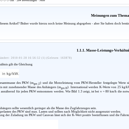
Gut · 284 Bewertungen · Note
Meinungen zum Them
diesem Artikel? Bisher wurde hierzu noch keine Meinung abgegeben - aber Sie haben doch besti
1.1.1. Masse-Leistungs-Verhältn
ändert: 2010-01-28 16:56:52 (1) (Gelesen: 163878)
ltnis gilt die Gleichung
Gesamtmasse des PKW (m
) und die Motorleistung vom PKW-Hersteller festgelegte Werte si
ges Z
nis mit zunehmender Masse des Anhängers (m
). International werden K-Werte von 25 kg/kW
ges H
 annähernd für jeden PKW entnommen werden. Wie Bild 1.3 zeigt, ist bei v = 80 km/h die notwe
hängers sollte wesentlich geringer als die Masse des Zugfahrzeuges sein.
erlasten des PKW sind max. Lasten und sollten nach Möglichkeit nicht ausgenutzt werden.
ng der Zuladung im PKW und Caravan lässt sich der K-Wert positiv beeinflussen und die Fahrstab