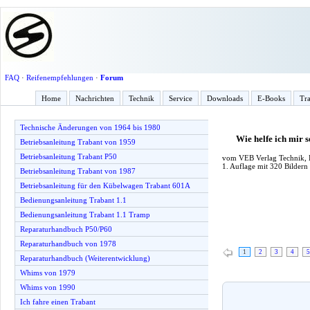
FAQ
·
Reifenempfehlungen
·
Forum
Home
Nachrichten
Technik
Service
Downloads
E-Books
Tra
Technische Änderungen von 1964 bis 1980
Wie helfe ich mir
Betriebsanleitung Trabant von 1959
Betriebsanleitung Trabant P50
vom VEB Verlag Technik, B
1. Auflage mit 320 Bildern
Betriebsanleitung Trabant von 1987
Betriebsanleitung für den Kübelwagen Trabant 601A
Bedienungsanleitung Trabant 1.1
Bedienungsanleitung Trabant 1.1 Tramp
Reparaturhandbuch P50/P60
Reparaturhandbuch von 1978
1
2
3
4
5
Reparaturhandbuch (Weiterentwicklung)
Whims von 1979
Whims von 1990
Ich fahre einen Trabant