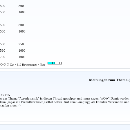
500
800
500
1000
500
800
500
1000
560
750
560
1000
700
1000
Gut · 310 Bewertungen · Note
Meinungen zum Thema (
19:27:55
er das Thema "Aerodynamik" in diesen Thread gestolpert und muss sagen: WOW! Damit werden 
dann (sogar mit Fremdfabrikaten) selbst helfen. Auf dem Campingplatz könnten Verständnis und 
kaufen muss :-)