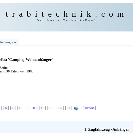
trabitechnik.com
Der beste Technik-Pool
bantregister
 selbst 'Camping-Wohnanhänger'
erlin.
 und 36 Tafeln von 1985.
6
7
8
9
10
11
12
…
37
Übersicht
1. Zugfahrzeug - Anhänger