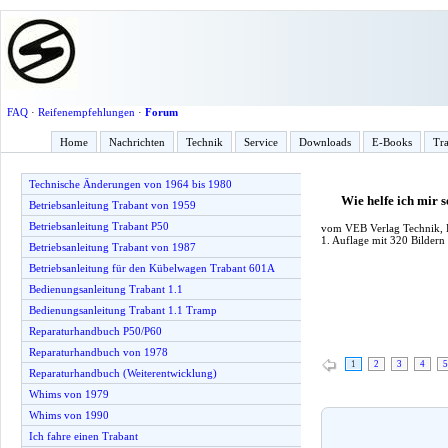
FAQ
·
Reifenempfehlungen
·
Forum
Home
Nachrichten
Technik
Service
Downloads
E-Books
Tra
Technische Änderungen von 1964 bis 1980
Wie helfe ich mir
Betriebsanleitung Trabant von 1959
Betriebsanleitung Trabant P50
vom VEB Verlag Technik, B
1. Auflage mit 320 Bildern
Betriebsanleitung Trabant von 1987
Betriebsanleitung für den Kübelwagen Trabant 601A
Bedienungsanleitung Trabant 1.1
Bedienungsanleitung Trabant 1.1 Tramp
Reparaturhandbuch P50/P60
Reparaturhandbuch von 1978
1
2
3
4
5
Reparaturhandbuch (Weiterentwicklung)
Whims von 1979
Whims von 1990
Ich fahre einen Trabant