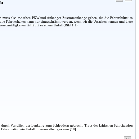
ät
Es muss also zwischen PKW und Anhänger Zusammenhänge geben, die die Fahrstabilität so
abile Fahrverhalten kann nur eingeschränkt werden, wenn wir die Ursachen kennen und diese
esetzmäßigkeiten führt oft zu einem Unfall (Bild 1.1).
 durch Verreißen der Lenkung zum Schleudern gebracht. Trotz der kritischen Fahrsituation
r Fahrsituation ein Unfall unvermeidbar gewesen [10].