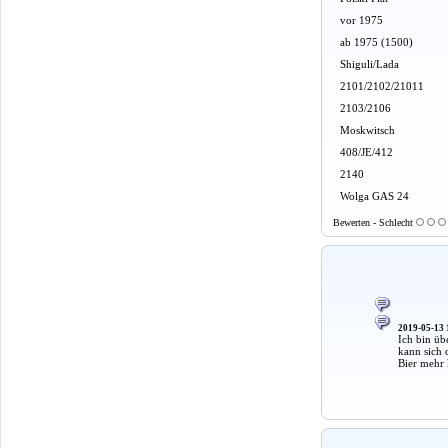
vor 1975
ab 1975 (1500)
Shiguli/Lada
2101/2102/21011
2103/2106
Moskwitsch
408/JE/412
2140
Wolga GAS 24
Bewerten - Schlecht
2019-05-13 
Ich bin üb
kann sich 
Bier mehr 