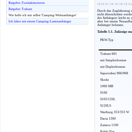
Ratgeber Zweitaktmotoren
2010-01-28 16:58:10 Ge
Ratgeber Trabant
Durch das Zugfahrzeug w
nicht überschritten werd
Wie helfe ich mir selbst 'Camping-Wohnanhänger'
des Anhängers leicht zu
aber bei einem Neuaufba
Ich fahre mit einem Camping-Lastenanhänger
Anhänger befassen.
Tabelle 1.1. Zulässige 
PKW-Typ
Trabant 601
mit Simplexbremse
mit Duplexbremse
Saporoshez 966/968
Skoda
1000 MB
S100
S105/120L
S120LS
Wartburg 353/353 W
Dacia 1300
Zastava 1100
Polski Fiat