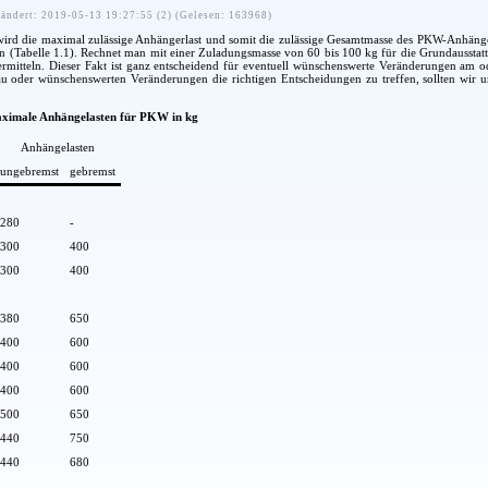
ändert: 2019-05-13 19:27:55 (2) (Gelesen: 163968)
ird die maximal zulässige Anhängerlast und somit die zulässige Gesamtmasse des PKW-Anhänger
en (Tabelle 1.1). Rechnet man mit einer Zuladungsmasse von 60 bis 100 kg für die Grundaussta
 ermitteln. Dieser Fakt ist ganz entscheidend für eventuell wünschenswerte Veränderungen a
u oder wünschenswerten Veränderungen die richtigen Entscheidungen zu treffen, sollten w
maximale Anhängelasten für PKW in kg
Anhängelasten
ungebremst
gebremst
280
-
300
400
300
400
380
650
400
600
400
600
400
600
500
650
440
750
440
680