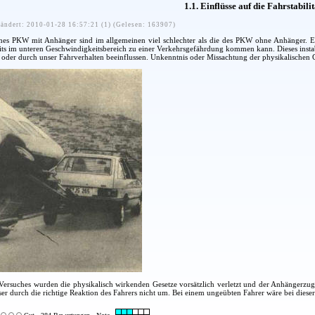
1.1. Einflüsse auf die Fahrstabilit
ändert: 2010-01-28 16:57:21 (1) (Gelesen: 163907)
ines PKW mit Anhänger sind im allgemeinen viel schlechter als die des PKW ohne Anhänger. 
reits im unteren Geschwindigkeitsbereich zu einer Verkehrsgefährdung kommen kann. Dieses inst
 oder durch unser Fahrverhalten beeinflussen. Unkenntnis oder Missachtung der physikalischen G
Versuches wurden die physikalisch wirkenden Gesetze vorsätzlich verletzt und der Anhängerzug
ser durch die richtige Reaktion des Fahrers nicht um. Bei einem ungeübten Fahrer wäre bei diese