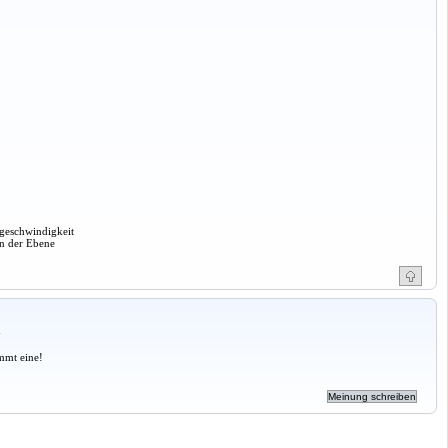
rgeschwindigkeit
in der Ebene
a
mmt eine!