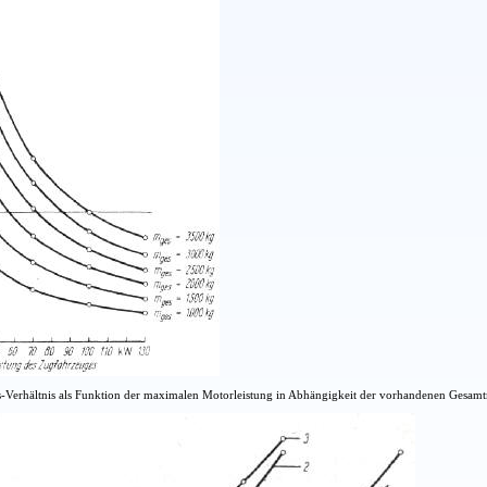
gs-Verhältnis als Funktion der maximalen Motorleistung in Abhängigkeit der vorhandenen Ges