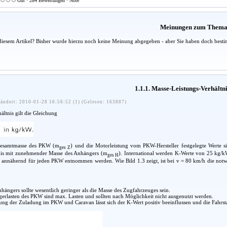
Gut · 284 Bewertungen · Note
Meinungen zum Them
diesem Artikel? Bisher wurde hierzu noch keine Meinung abgegeben - aber Sie haben doch besti
1.1.1. Masse-Leistungs-Verhältn
ändert: 2010-01-28 16:56:52 (1) (Gelesen: 163887)
ltnis gilt die Gleichung
Gesamtmasse des PKW (m
) und die Motorleistung vom PKW-Hersteller festgelegte Werte si
ges Z
nis mit zunehmender Masse des Anhängers (m
). International werden K-Werte von 25 kg/kW
ges H
 annähernd für jeden PKW entnommen werden. Wie Bild 1.3 zeigt, ist bei v = 80 km/h die notwe
hängers sollte wesentlich geringer als die Masse des Zugfahrzeuges sein.
erlasten des PKW sind max. Lasten und sollten nach Möglichkeit nicht ausgenutzt werden.
ng der Zuladung im PKW und Caravan lässt sich der K-Wert positiv beeinflussen und die Fahrstab