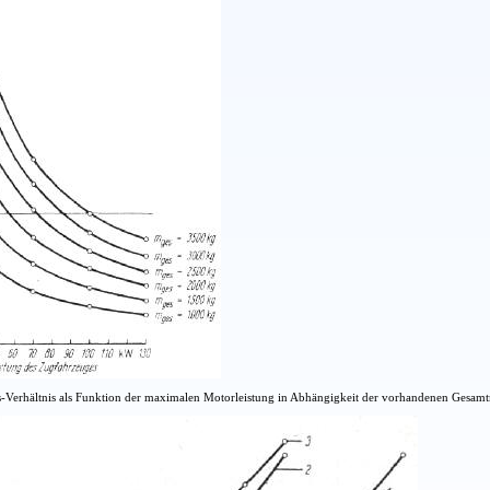
gs-Verhältnis als Funktion der maximalen Motorleistung in Abhängigkeit der vorhandenen Ges