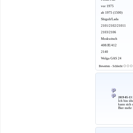
vor 1975
ab 1975 (1500)
Shiguli/Lada
2101/2102/21011
2103/2106
Moskwitsch
408/JE/412
2140
Wolga GAS 24
Bewerten - Schlecht
2019-05-13 
Ich bin üb
kann sich 
Bier mehr 