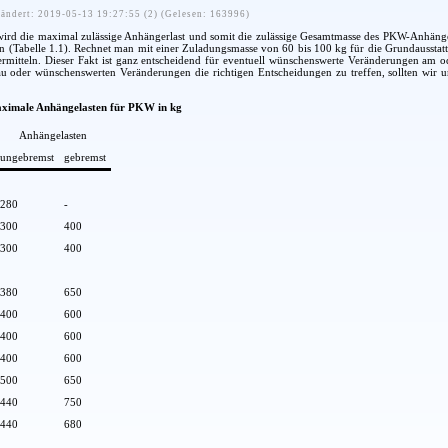
ändert: 2019-05-13 19:27:55 (2) (Gelesen: 163996)
ird die maximal zulässige Anhängerlast und somit die zulässige Gesamtmasse des PKW-Anhänger
en (Tabelle 1.1). Rechnet man mit einer Zuladungsmasse von 60 bis 100 kg für die Grundaussta
 ermitteln. Dieser Fakt ist ganz entscheidend für eventuell wünschenswerte Veränderungen a
u oder wünschenswerten Veränderungen die richtigen Entscheidungen zu treffen, sollten w
maximale Anhängelasten für PKW in kg
Anhängelasten
ungebremst
gebremst
280
-
300
400
300
400
380
650
400
600
400
600
400
600
500
650
440
750
440
680