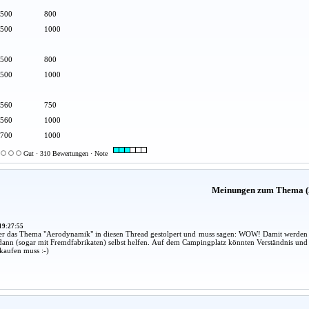
500
800
500
1000
500
800
500
1000
560
750
560
1000
700
1000
Gut · 310 Bewertungen · Note
Meinungen zum Thema (
19:27:55
er das Thema "Aerodynamik" in diesen Thread gestolpert und muss sagen: WOW! Damit werden 
dann (sogar mit Fremdfabrikaten) selbst helfen. Auf dem Campingplatz könnten Verständnis und 
kaufen muss :-)