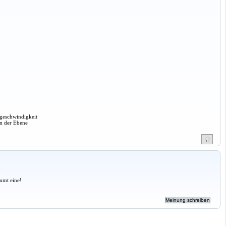
rgeschwindigkeit
in der Ebene
a
mmt eine!