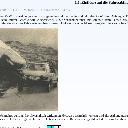
1.1. Einflüsse auf die Fahrstabilit
ändert: 2010-01-28 16:57:21 (1) (Gelesen: 163935)
ines PKW mit Anhänger sind im allgemeinen viel schlechter als die des PKW ohne Anhänger. 
reits im unteren Geschwindigkeitsbereich zu einer Verkehrsgefährdung kommen kann. Dieses inst
 oder durch unser Fahrverhalten beeinflussen. Unkenntnis oder Missachtung der physikalischen G
Versuches wurden die physikalisch wirkenden Gesetze vorsätzlich verletzt und der Anhängerzug
ser durch die richtige Reaktion des Fahrers nicht um. Bei einem ungeübten Fahrer wäre bei diese