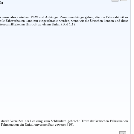
ät
Es muss also zwischen PKW und Anhänger Zusammenhänge geben, die die Fahrstabilität so
abile Fahrverhalten kann nur eingeschränkt werden, wenn wir die Ursachen kennen und diese
esetzmäßigkeiten führt oft zu einem Unfall (Bild 1.1).
 durch Verreißen der Lenkung zum Schleudern gebracht. Trotz der kritischen Fahrsituation
r Fahrsituation ein Unfall unvermeidbar gewesen [10].