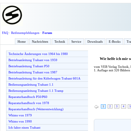
FAQ
·
Reifenempfehlungen
·
Forum
Home
Nachrichten
Technik
Service
Downloads
E-Books
Tra
Technische Änderungen von 1964 bis 1980
Wie helfe ich mir
Betriebsanleitung Trabant von 1959
Betriebsanleitung Trabant P50
vom VEB Verlag Technik, B
1. Auflage mit 320 Bildern
Betriebsanleitung Trabant von 1987
Betriebsanleitung für den Kübelwagen Trabant 601A
Bedienungsanleitung Trabant 1.1
Bedienungsanleitung Trabant 1.1 Tramp
Reparaturhandbuch P50/P60
Reparaturhandbuch von 1978
1
2
3
4
5
Reparaturhandbuch (Weiterentwicklung)
Whims von 1979
Whims von 1990
Ich fahre einen Trabant