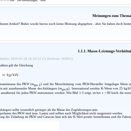
Gut · 284 Bewertungen · Note
Meinungen zum Them
diesem Artikel? Bisher wurde hierzu noch keine Meinung abgegeben - aber Sie haben doch besti
1.1.1. Masse-Leistungs-Verhältn
ändert: 2010-01-28 16:56:52 (1) (Gelesen: 163915)
ltnis gilt die Gleichung
Gesamtmasse des PKW (m
) und die Motorleistung vom PKW-Hersteller festgelegte Werte si
ges Z
nis mit zunehmender Masse des Anhängers (m
). International werden K-Werte von 25 kg/kW
ges H
 annähernd für jeden PKW entnommen werden. Wie Bild 1.3 zeigt, ist bei v = 80 km/h die notwe
hängers sollte wesentlich geringer als die Masse des Zugfahrzeuges sein.
erlasten des PKW sind max. Lasten und sollten nach Möglichkeit nicht ausgenutzt werden.
ng der Zuladung im PKW und Caravan lässt sich der K-Wert positiv beeinflussen und die Fahrstab