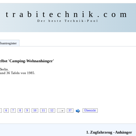
trabitechnik.com
Der beste Technik-Pool
bantregister
 selbst 'Camping-Wohnanhänger'
erlin.
 und 36 Tafeln von 1985.
6
7
8
9
10
11
12
…
37
Übersicht
1. Zugfahrzeug - Anhänger