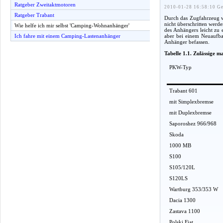
Ratgeber Zweitaktmotoren
2010-01-28 16:58:10 Ge
Ratgeber Trabant
Durch das Zugfahrzeug w
nicht überschritten werd
Wie helfe ich mir selbst 'Camping-Wohnanhänger'
des Anhängers leicht zu
aber bei einem Neuaufba
Ich fahre mit einem Camping-Lastenanhänger
Anhänger befassen.
Tabelle 1.1. Zulässige 
PKW-Typ
Trabant 601
mit Simplexbremse
mit Duplexbremse
Saporoshez 966/968
Skoda
1000 MB
S100
S105/120L
S120LS
Wartburg 353/353 W
Dacia 1300
Zastava 1100
Polski Fiat