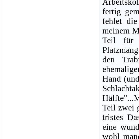
Arbeitskol
fertig ge
fehlet di
meinem Mo
Teil für
Platzmang
den Trab
ehemalige
Hand (und
Schlacht
Hälfte"...
Teil zwei 
tristes Da
eine wund
wohl manc