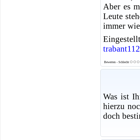
Aber es m
Leute steh
immer wied
Eingeste
trabant112
Bewerten - Schlecht
Was ist I
hierzu no
doch best