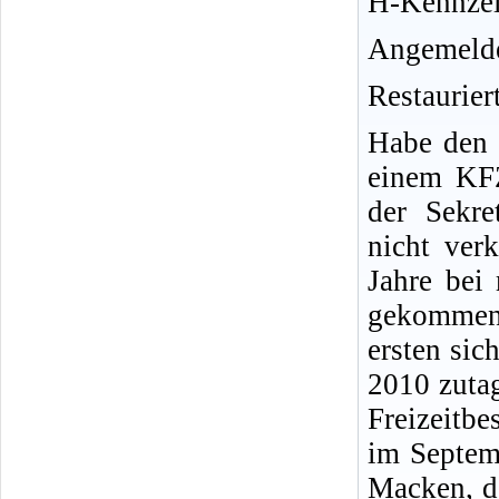
H-Kennzei
Angemelde
Restauriert
Habe den 
einem KFZ
der Sekre
nicht ver
Jahre bei
gekommen 
ersten sic
2010 zutag
Freizeitbe
im Septemb
Macken, d