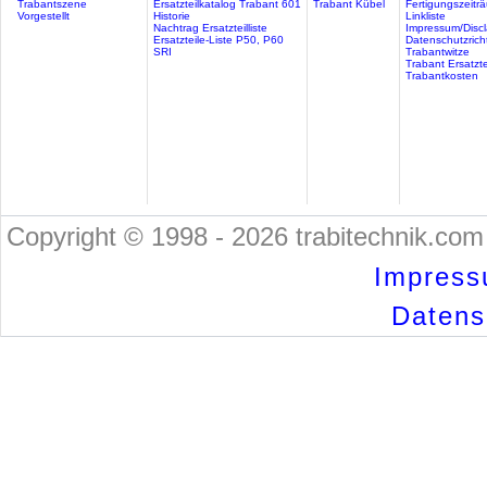
Trabantszene
Ersatzteilkatalog Trabant 601
Trabant Kübel
Fertigungszeitr
Vorgestellt
Historie
Linkliste
Nachtrag Ersatzteilliste
Impressum/Discl
Ersatzteile-Liste P50, P60
Datenschutzricht
SRI
Trabantwitze
Trabant Ersatzte
Trabantkosten
Copyright © 1998 - 2026 trabitechnik.com 
Impress
Datensc