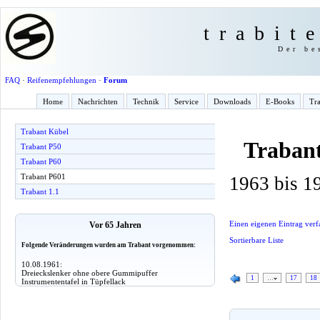
trabit
Der be
FAQ
·
Reifenempfehlungen
·
Forum
Home
Nachrichten
Technik
Service
Downloads
E-Books
Tra
Trabant Kübel
Traban
Trabant P50
Trabant P60
Trabant P601
1963 bis 1
Trabant 1.1
Einen eigenen Eintrag verf
Vor 65 Jahren
Sortierbare Liste
Folgende Veränderungen wurden am Trabant vorgenommen:
10.08.1961:
Dreieckslenker ohne obere Gummipuffer
1
…
17
18
Instrumententafel in Tüpfellack