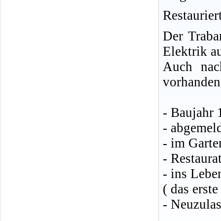
Restauriert
Der Traban
Elektrik au
Auch nac
vorhanden 
- Baujahr
- abgemel
- im Garte
- Restaura
- ins Lebe
( das erst
- Neuzula