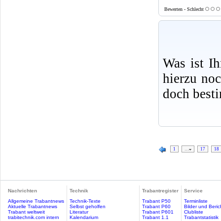
Bewerten - Schlecht
Was ist I
hierzu no
doch best
1
…
17
18
Nachrichten
Technik
Trabantregister
Service
Allgemeine Trabantnews
Technik-Texte
Trabant P50
Terminliste
Aktuelle Trabantnews
Selbst geholfen
Trabant P60
Bilder und Beric
Trabant weltweit
Literatur
Trabant P601
Clubliste
trabitechnik.com intern
Kalendarium
Trabant 1.1
Trabantstatistik