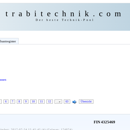
trabitechnik.com
Der beste Technik-Pool
bantregister
assen
6
7
8
9
10
11
12
…
63
Übersicht
FIN 4325469
ändert: 2017-07-24 15:45:45 (4) (Gelesen: 174874)