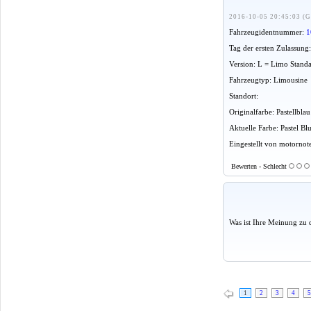
2016-10-05 20:45:03 (G
Fahrzeugidentnummer:
1
Tag der ersten Zulassung
Version: L = Limo Stand
Fahrzeugtyp: Limousine
Standort:
Originalfarbe: Pastellbla
Aktuelle Farbe: Pastel Bl
Eingestellt von motornot
Bewerten - Schlecht
Was ist Ihre Meinung zu 
1
2
3
4
5