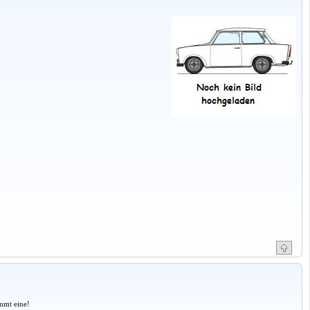
a
mmt eine!