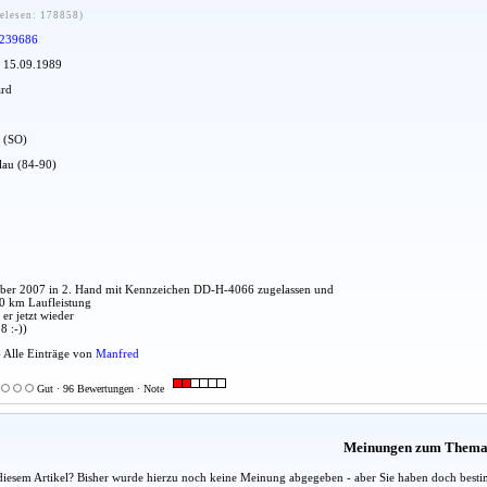
elesen: 178858)
239686
: 15.09.1989
ard
t (SO)
blau (84-90)
mber 2007 in 2. Hand mit Kennzeichen DD-H-4066 zugelassen und
0 km Laufleistung
er jetzt wieder
8 :-))
- Alle Einträge von
Manfred
Gut · 96 Bewertungen · Note
Meinungen zum Them
diesem Artikel? Bisher wurde hierzu noch keine Meinung abgegeben - aber Sie haben doch besti