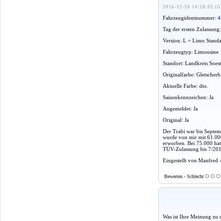
2016-12-26 14:28:02 (G
Fahrzeugidentnummer:
4
Tag der ersten Zulassung
Version: L = Limo Stand
Fahrzeugtyp: Limousine
Standort: Landkreis Soes
Originalfarbe: Gletscher
Aktuelle Farbe: dto.
Saisonkennzeichen: Ja
Angemeldet: Ja
Original: Ja
Der Trabi war bis Septe
wurde von mir mit 61.00
erworben. Bei 75.000 hat 
TÜV-Zulassung bis 7/201
Eingestellt von Manfred 
Bewerten - Schlecht
Was ist Ihre Meinung zu 