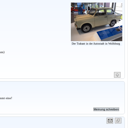
Der Trabant in der Autostadt in Wolfsburg
aum)
a
mmt eine!