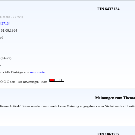
FIN 6437134
elesen: 179764)
437134
: 01.08.1964
ard
u (64-77)
e
er - Alle Einträge von
motornoter
Gut · 108 Bewertungen · Note
Meinungen zum Them
diesem Artikel? Bisher wurde hierzu noch keine Meinung abgegeben - aber Sie haben doch besti
FIN 1063559