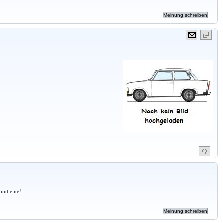
a
mmt eine!