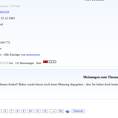
elesen: 179760)
063559
: 31.12.1965
ard
u (64-77)
ue
er - Alle Einträge von
motornoter
Gut · 112 Bewertungen · Note
Meinungen zum Them
diesem Artikel? Bisher wurde hierzu noch keine Meinung abgegeben - aber Sie haben doch besti
6
7
8
9
10
11
12
…
63
Übersicht