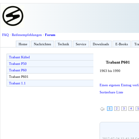
FAQ
·
Reifenempfehlungen
·
Forum
Home
Nachrichten
Technik
Service
Downloads
E-Books
Tra
Trabant Kübel
Trabant P601
Trabant P50
Trabant P60
1963 bis 1990
Trabant P601
Trabant 1.1
Einen eigenen Eintrag verf
Sortierbare Liste
1
2
3
4
5
2017-07-24 15:41:10 Ge