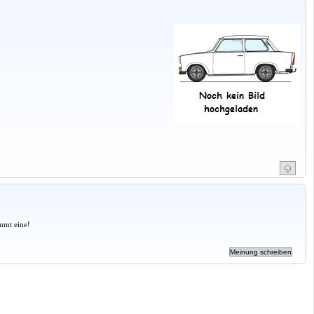
a
mmt eine!