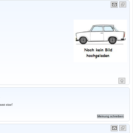
a
mmt eine!