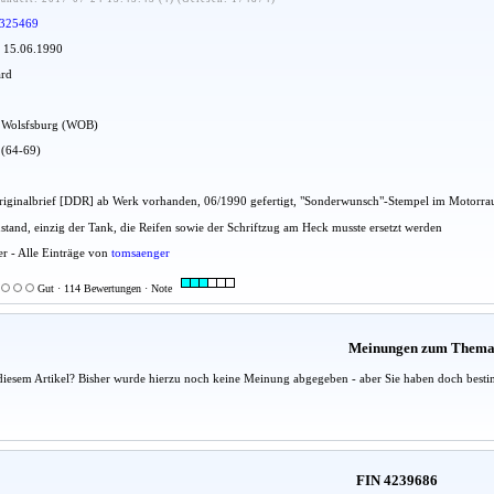
325469
: 15.06.1990
ard
dt Wolsfsburg (WOB)
 (64-69)
 Originalbrief [DDR] ab Werk vorhanden, 06/1990 gefertigt, "Sonderwunsch"-Stempel im Motorr
ustand, einzig der Tank, die Reifen sowie der Schriftzug am Heck musste ersetzt werden
er - Alle Einträge von
tomsaenger
Gut · 114 Bewertungen · Note
Meinungen zum Them
diesem Artikel? Bisher wurde hierzu noch keine Meinung abgegeben - aber Sie haben doch besti
FIN 4239686