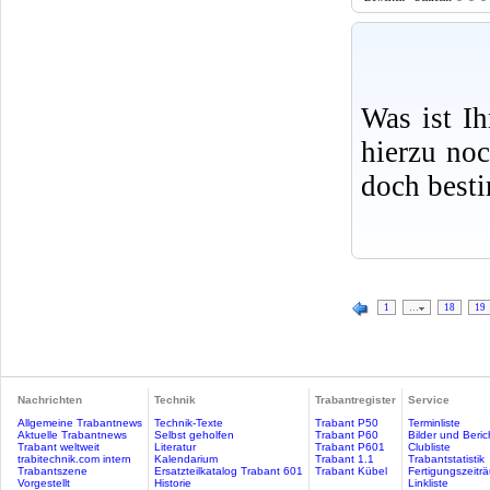
Was ist I
hierzu no
doch best
1
…
18
19
Nachrichten
Technik
Trabantregister
Service
Allgemeine Trabantnews
Technik-Texte
Trabant P50
Terminliste
Aktuelle Trabantnews
Selbst geholfen
Trabant P60
Bilder und Beric
Trabant weltweit
Literatur
Trabant P601
Clubliste
trabitechnik.com intern
Kalendarium
Trabant 1.1
Trabantstatistik
Trabantszene
Ersatzteilkatalog Trabant 601
Trabant Kübel
Fertigungszeitr
Vorgestellt
Historie
Linkliste