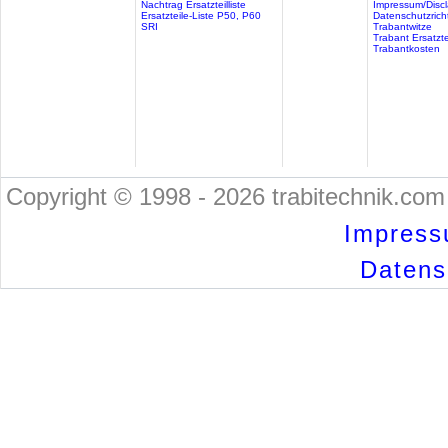
Nachtrag Ersatzteilliste
Impressum/Discl
Ersatzteile-Liste P50, P60
Datenschutzricht
SRI
Trabantwitze
Trabant Ersatzte
Trabantkosten
Copyright © 1998 - 2026 trabitechnik.com 
Impress
Datensc