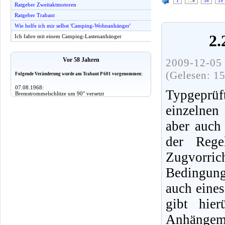
1
…
18
19
Ratgeber Zweitaktmotoren
Ratgeber Trabant
Wie helfe ich mir selbst 'Camping-Wohnanhänger'
2.
Ich fahre mit einem Camping-Lastenanhänger
Vor 58 Jahren
2009-12-05 
(Gelesen: 1
Folgende Veränderung wurde am Trabant P 601 vorgenommen:
07.08.1968:
Typgeprü
Bremstrommelschlitze um 90° versetzt
einzelnen
aber auch 
der Rege
Zugvorrich
Bedingung
auch eines
gibt hie
Anhängem