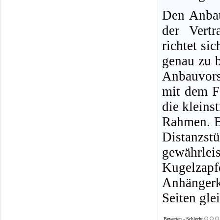
Den Anbau
der Vertr
richtet si
genau zu b
Anbauvors
mit dem F
die klein
Rahmen. Be
Distanz
gewährle
Kugelzap
Anhängerk
Seiten gle
Bewerten - Schlecht