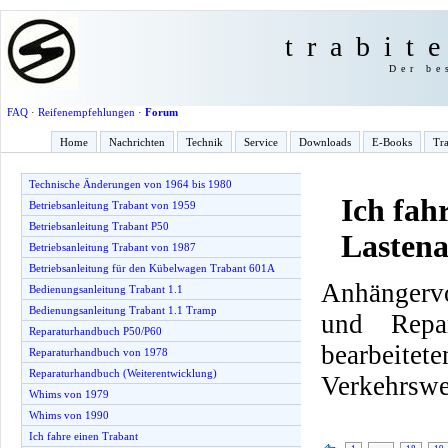
trabit
Der be
FAQ
·
Reifenempfehlungen
·
Forum
Home
Nachrichten
Technik
Service
Downloads
E-Books
Tra
Technische Änderungen von 1964 bis 1980
Ich fah
Betriebsanleitung Trabant von 1959
Betriebsanleitung Trabant P50
Lasten
Betriebsanleitung Trabant von 1987
Betriebsanleitung für den Kübelwagen Trabant 601A
Anhängervo
Bedienungsanleitung Trabant 1.1
Bedienungsanleitung Trabant 1.1 Tramp
und Repa
Reparaturhandbuch P50/P60
bearbeite
Reparaturhandbuch von 1978
Reparaturhandbuch (Weiterentwicklung)
Verkehrswe
Whims von 1979
Whims von 1990
Ich fahre einen Trabant