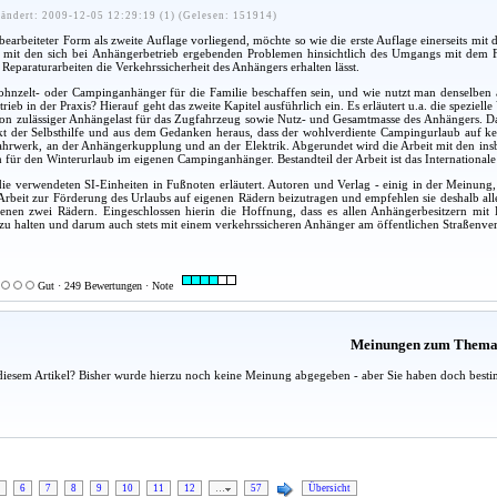
ändert: 2009-12-05 12:29:19 (1) (Gelesen: 151914)
bearbeiteter Form als zweite Auflage vorliegend, möchte so wie die erste Auflage einerseits m
s mit den sich bei Anhängerbetrieb ergebenden Problemen hinsichtlich des Umgangs mit dem F
Reparaturarbeiten die Verkehrssicherheit des Anhängers erhalten lässt.
ohnzelt- oder Campinganhänger für die Familie beschaffen sein, und wie nutzt man denselben
rieb in der Praxis? Hierauf geht das zweite Kapitel ausführlich ein. Es erläutert u.a. die spez
on zulässiger Anhängelast für das Zugfahrzeug sowie Nutz- und Gesamtmasse des Anhängers. Das
t der Selbsthilfe und aus dem Gedanken heraus, dass der wohlverdiente Campingurlaub auf ke
hrwerk, an der Anhängerkupplung und an der Elektrik. Abgerundet wird die Arbeit mit den ins
 für den Winterurlaub im eigenen Campinganhänger. Bestandteil der Arbeit ist das Internationale
ie verwendeten SI-Einheiten in Fußnoten erläutert. Autoren und Verlag - einig in der Meinung
r Arbeit zur Förderung des Urlaubs auf eigenen Rädern beizutragen und empfehlen sie deshalb a
genen zwei Rädern. Eingeschlossen hierin die Hoffnung, dass es allen Anhängerbesitzern mit
 zu halten und darum auch stets mit einem verkehrssicheren Anhänger am öffentlichen Straßenve
Gut · 249 Bewertungen · Note
Meinungen zum Them
diesem Artikel? Bisher wurde hierzu noch keine Meinung abgegeben - aber Sie haben doch besti
6
7
8
9
10
11
12
…
57
Übersicht