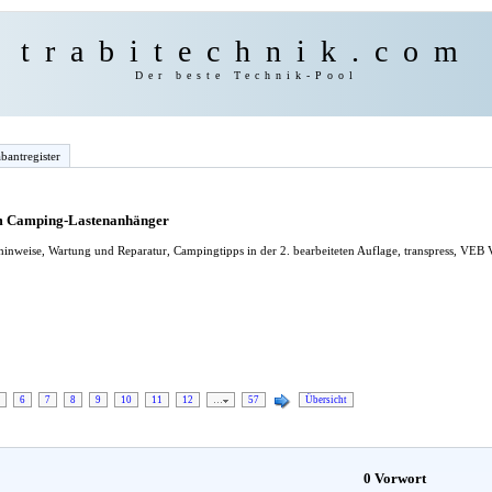
trabitechnik.com
Der beste Technik-Pool
bantregister
em Camping-Lastenanhänger
inweise, Wartung und Reparatur, Campingtipps in der 2. bearbeiteten Auflage, transpress, VEB 
6
7
8
9
10
11
12
…
57
Übersicht
0 Vorwort