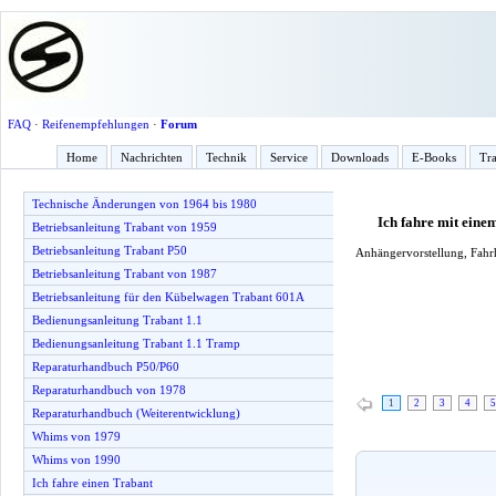
FAQ
·
Reifenempfehlungen
·
Forum
Home
Nachrichten
Technik
Service
Downloads
E-Books
Tra
Technische Änderungen von 1964 bis 1980
Ich fahre mit ein
Betriebsanleitung Trabant von 1959
Betriebsanleitung Trabant P50
Anhängervorstellung, Fahrh
Betriebsanleitung Trabant von 1987
Betriebsanleitung für den Kübelwagen Trabant 601A
Bedienungsanleitung Trabant 1.1
Bedienungsanleitung Trabant 1.1 Tramp
Reparaturhandbuch P50/P60
Reparaturhandbuch von 1978
1
2
3
4
5
Reparaturhandbuch (Weiterentwicklung)
Whims von 1979
Whims von 1990
Ich fahre einen Trabant