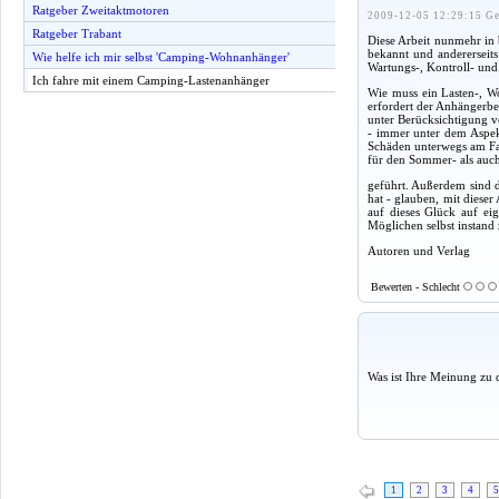
Ratgeber Zweitaktmotoren
2009-12-05 12:29:15 Ge
Ratgeber Trabant
Diese Arbeit nunmehr in 
bekannt und andererseit
Wie helfe ich mir selbst 'Camping-Wohnanhänger'
Wartungs-, Kontroll- und 
Ich fahre mit einem Camping-Lastenanhänger
Wie muss ein Lasten-, W
erfordert der Anhängerbet
unter Berücksichtigung v
- immer unter dem Aspek
Schäden unterwegs am Fa
für den Sommer- als auch
geführt. Außerdem sind d
hat - glauben, mit diese
auf dieses Glück auf ei
Möglichen selbst instand
Autoren und Verlag
Bewerten - Schlecht
Was ist Ihre Meinung zu 
1
2
3
4
5