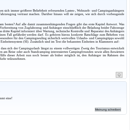
it den sich immer größerer Beliebtheit erfreuenden Lasten-, Wohnzelt- und Campinganhängern
ahrzeugzug vertraut machen. Darüber hinaus will sie zeigen, wie sich durch vorbeugende
 am besten? Auf alle damit zusammenhängenden Fragen gibt das erste Kapitel Antwort. Was
ielle Vorbereitung von Zugfahrzeug und Anhänger einschließlich der Beladung beider Fahrzeuge
 dritte Kapitel informiert über Wartung, technische Kontrolle und Reparatur des Anhängers
inen Fall gefährdet werden darf. Es gehören hierzu konkrete Ratschläge zum Beheben von
besondere für den Campingneuling sicherlich wertvollen Urlaubs- und Campingtipps sowohl
 Einheitensystem (SI). Zusätzlich sind im Text die bekannten Einheiten in Klammern auf-
, dass sich der Campingurlaub längst zu einem vollwertigen Zweig des Tourismus entwickelt
llen am Reise oder auch Standcamping interessierten Campingfreunden sowie allen Anwärtern
 Hilfe dieser Arbeit nun noch besser als bisher möglich ist, den Anhänger im Rahmen des
rkehr teilzunehmen.
a
mmt eine!