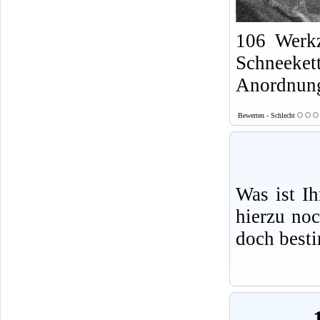
106 Werkz
Schneeket
Anordnung
Bewerten - Schlecht
Was ist I
hierzu no
doch best