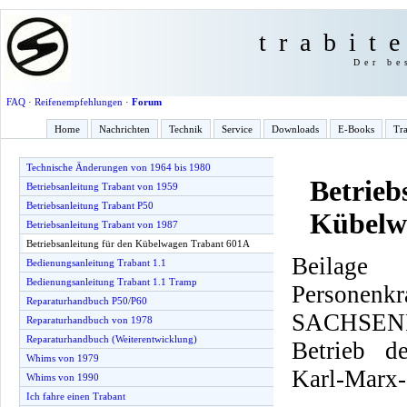
trabit
Der be
FAQ
·
Reifenempfehlungen
·
Forum
Home
Nachrichten
Technik
Service
Downloads
E-Books
Tra
Technische Änderungen von 1964 bis 1980
Betrieb
Betriebsanleitung Trabant von 1959
Betriebsanleitung Trabant P50
Kübelw
Betriebsanleitung Trabant von 1987
Betriebsanleitung für den Kübelwagen Trabant 601A
Beilage 
Bedienungsanleitung Trabant 1.1
Bedienungsanleitung Trabant 1.1 Tramp
Personenkr
Reparaturhandbuch P50/P60
SACHSE
Reparaturhandbuch von 1978
Reparaturhandbuch (Weiterentwicklung)
Betrieb d
Whims von 1979
Karl-Marx-
Whims von 1990
Ich fahre einen Trabant