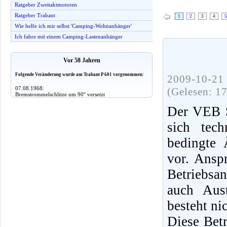
Ratgeber Zweitaktmotoren
Ratgeber Trabant
1
2
3
4
5
Wie helfe ich mir selbst 'Camping-Wohnanhänger'
Ich fahre mit einem Camping-Lastenanhänger
Vor 58 Jahren
Folgende Veränderung wurde am Trabant P 601 vorgenommen:
2009-10-21 
07.08.1968:
(Gelesen: 1
Bremstrommelschlitze um 90° versetzt
Der VEB S
sich tec
bedingte 
vor. Ansp
Betriebsa
auch Aus
besteht nic
Diese Bet