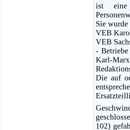
ist eine
Personenw
Sie wurde
VEB Karos
VEB Sachs
- Betrieb
Karl-Marx-
Redaktions
Die auf o
entsprec
Ersatzteill
Geschwin
geschloss
102) gefa