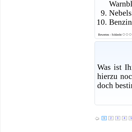
Warnbl
Nebels
Benzin
Bewerten - Schlecht
Was ist I
hierzu no
doch best
1
2
3
4
5