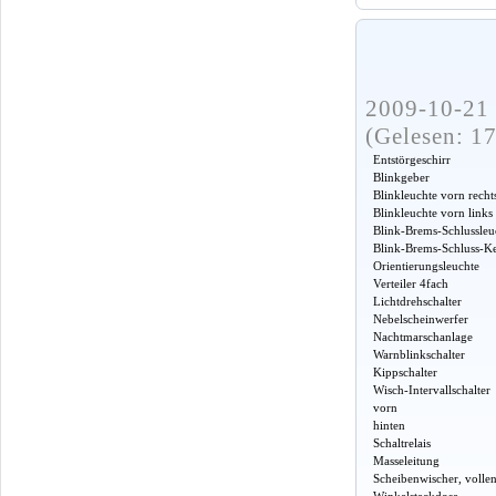
2009-10-21 
(Gelesen: 1
Entstörgeschirr
Blinkgeber
Blinkleuchte vorn recht
Blinkleuchte vorn links
Blink-Brems-Schlussleu
Blink-Brems-Schluss-Ke
Orientierungsleuchte
Verteiler 4fach
Lichtdrehschalter
Nebelscheinwerfer
Nachtmarschanlage
Warnblinkschalter
Kippschalter
Wisch-Intervallschalter
vorn
hinten
Schaltrelais
Masseleitung
Scheibenwischer, vollen