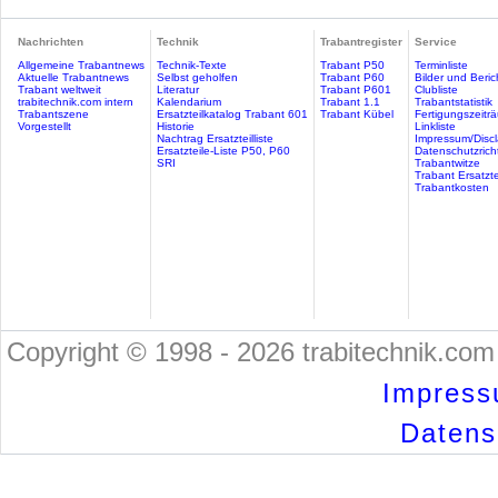
Nachrichten
Technik
Trabantregister
Service
Allgemeine Trabantnews
Technik-Texte
Trabant P50
Terminliste
Aktuelle Trabantnews
Selbst geholfen
Trabant P60
Bilder und Beric
Trabant weltweit
Literatur
Trabant P601
Clubliste
trabitechnik.com intern
Kalendarium
Trabant 1.1
Trabantstatistik
Trabantszene
Ersatzteilkatalog Trabant 601
Trabant Kübel
Fertigungszeitr
Vorgestellt
Historie
Linkliste
Nachtrag Ersatzteilliste
Impressum/Discl
Ersatzteile-Liste P50, P60
Datenschutzricht
SRI
Trabantwitze
Trabant Ersatzte
Trabantkosten
Copyright © 1998 - 2026 trabitechnik.com 
Impress
Datensc