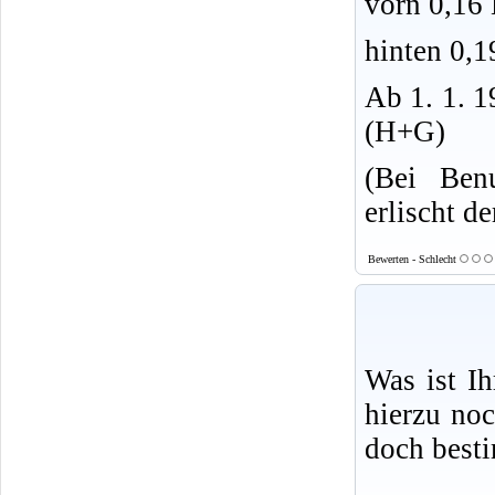
vorn 0,16
hinten 0,1
Ab 1. 1. 1
(H+G)
(Bei Ben
erlischt d
Bewerten - Schlecht
Was ist I
hierzu no
doch best