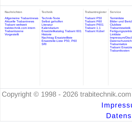
Nachrichten
Technik
Trabantregister
Service
Allgemeine Trabantnews
Technik-Texte
Trabant P50
Terminliste
Aktuelle Trabantnews
Selbst geholfen
Trabant P60
Bilder und Beric
Trabant weltweit
Literatur
Trabant P601
Clubliste
trabitechnik.com intern
Kalendarium
Trabant 1.1
Trabantstatistik
Trabantszene
Ersatzteilkatalog Trabant 601
Trabant Kübel
Fertigungszeitr
Vorgestellt
Historie
Linkliste
Nachtrag Ersatzteilliste
Impressum/Discl
Ersatzteile-Liste P50, P60
Datenschutzricht
SRI
Trabantwitze
Trabant Ersatzte
Trabantkosten
Copyright © 1998 - 2026 trabitechnik.com 
Impress
Datensc