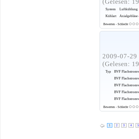
(Gelesen: 1
System
Luftkühlung
Kühlart
Axialgebläse
Bewerten - Schlecht
2009-07-29 
(Gelesen: 1
Typ
BVF Flachstromv
BVF Flachstromv
BVF Flachstromv
BVF Flachstromv
BVF Flachstromve
Bewerten - Schlecht
1
2
3
4
5