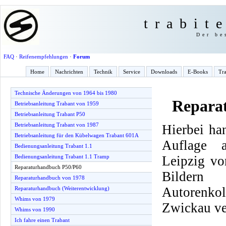
trabit
Der be
FAQ
·
Reifenempfehlungen
·
Forum
Home
Nachrichten
Technik
Service
Downloads
E-Books
Tra
Technische Änderungen von 1964 bis 1980
Repara
Betriebsanleitung Trabant von 1959
Betriebsanleitung Trabant P50
Betriebsanleitung Trabant von 1987
Hierbei ha
Betriebsanleitung für den Kübelwagen Trabant 601A
Auflage 
Bedienungsanleitung Trabant 1.1
Leipzig vo
Bedienungsanleitung Trabant 1.1 Tramp
Reparaturhandbuch P50/P60
Bilder
Reparaturhandbuch von 1978
Autorenko
Reparaturhandbuch (Weiterentwicklung)
Whims von 1979
Zwickau ve
Whims von 1990
Ich fahre einen Trabant