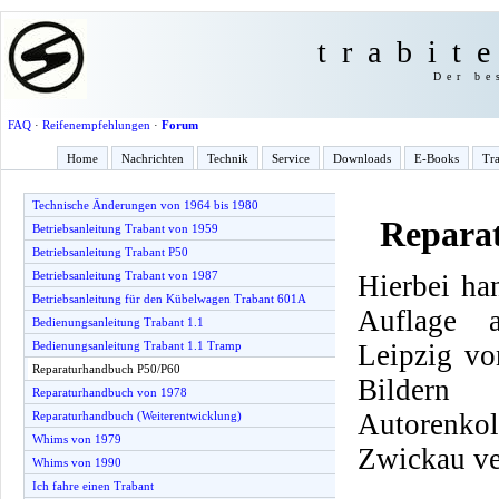
trabit
Der be
FAQ
·
Reifenempfehlungen
·
Forum
Home
Nachrichten
Technik
Service
Downloads
E-Books
Tra
Technische Änderungen von 1964 bis 1980
Repara
Betriebsanleitung Trabant von 1959
Betriebsanleitung Trabant P50
Betriebsanleitung Trabant von 1987
Hierbei ha
Betriebsanleitung für den Kübelwagen Trabant 601A
Auflage 
Bedienungsanleitung Trabant 1.1
Leipzig vo
Bedienungsanleitung Trabant 1.1 Tramp
Reparaturhandbuch P50/P60
Bilder
Reparaturhandbuch von 1978
Autorenko
Reparaturhandbuch (Weiterentwicklung)
Whims von 1979
Zwickau ve
Whims von 1990
Ich fahre einen Trabant