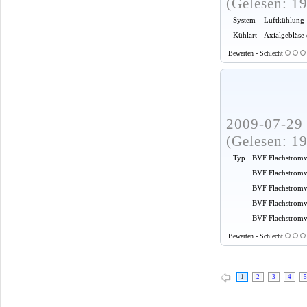
(Gelesen: 1
System
Luftkühlung
Kühlart
Axialgebläse
Bewerten - Schlecht
2009-07-29 
(Gelesen: 1
Typ
BVF Flachstromv
BVF Flachstromv
BVF Flachstromv
BVF Flachstromv
BVF Flachstromve
Bewerten - Schlecht
1
2
3
4
5