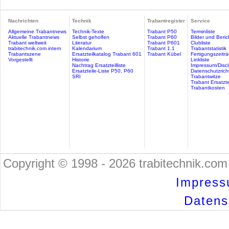
Nachrichten
Technik
Trabantregister
Service
Allgemeine Trabantnews
Technik-Texte
Trabant P50
Terminliste
Aktuelle Trabantnews
Selbst geholfen
Trabant P60
Bilder und Beric
Trabant weltweit
Literatur
Trabant P601
Clubliste
trabitechnik.com intern
Kalendarium
Trabant 1.1
Trabantstatistik
Trabantszene
Ersatzteilkatalog Trabant 601
Trabant Kübel
Fertigungszeitr
Vorgestellt
Historie
Linkliste
Nachtrag Ersatzteilliste
Impressum/Discl
Ersatzteile-Liste P50, P60
Datenschutzricht
SRI
Trabantwitze
Trabant Ersatzte
Trabantkosten
Copyright © 1998 - 2026 trabitechnik.com 
Impress
Datensc