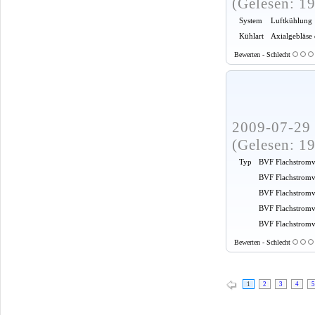
(Gelesen: 1
System
Luftkühlung
Kühlart
Axialgebläse
Bewerten - Schlecht
2009-07-29 
(Gelesen: 1
Typ
BVF Flachstromv
BVF Flachstromv
BVF Flachstromv
BVF Flachstromv
BVF Flachstromve
Bewerten - Schlecht
1
2
3
4
5