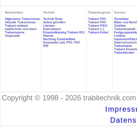
Nachrichten
Technik
Trabantregister
Service
Allgemeine Trabantnews
Technik-Texte
Trabant P50
Terminliste
Aktuelle Trabantnews
Selbst geholfen
Trabant P60
Bilder und Beric
Trabant weltweit
Literatur
Trabant P601
Clubliste
trabitechnik.com intern
Kalendarium
Trabant 1.1
Trabantstatistik
Trabantszene
Ersatzteilkatalog Trabant 601
Trabant Kübel
Fertigungszeitr
Vorgestellt
Historie
Linkliste
Nachtrag Ersatzteilliste
Impressum/Discl
Ersatzteile-Liste P50, P60
Datenschutzricht
SRI
Trabantwitze
Trabant Ersatzte
Trabantkosten
Copyright © 1998 - 2026 trabitechnik.com 
Impress
Datensc