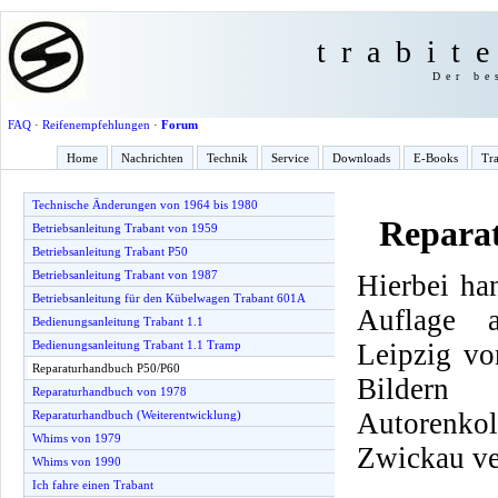
trabit
Der be
FAQ
·
Reifenempfehlungen
·
Forum
Home
Nachrichten
Technik
Service
Downloads
E-Books
Tra
Technische Änderungen von 1964 bis 1980
Repara
Betriebsanleitung Trabant von 1959
Betriebsanleitung Trabant P50
Betriebsanleitung Trabant von 1987
Hierbei ha
Betriebsanleitung für den Kübelwagen Trabant 601A
Auflage 
Bedienungsanleitung Trabant 1.1
Leipzig vo
Bedienungsanleitung Trabant 1.1 Tramp
Reparaturhandbuch P50/P60
Bilder
Reparaturhandbuch von 1978
Autorenko
Reparaturhandbuch (Weiterentwicklung)
Whims von 1979
Zwickau ve
Whims von 1990
Ich fahre einen Trabant