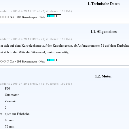
1. Technische Daten
ändert: 2009-07-29 19:12:48 (2) (Gelesen: 190158)
Gut · 287 Bewertungen · Note
1.1. Allgemeines
ändert: 2009-07-29 19:09:57 (1) (Gelesen: 190154)
t sich auf dem Kurbelgehäuse auf der Kupplungseite, ab Anfangsnummer 51 auf dem Kurbelge
det sich in der Mitte der Stirnwand, motorraumseitig.
Gut · 295 Bewertungen · Note
1.2. Motor
ändert: 2009-07-29 19:08:24 (1) (Gelesen: 190145)
P50
Ottomotor
Zweitakt
2
er
quer zur Fahrbahn
66 mm
73 mm