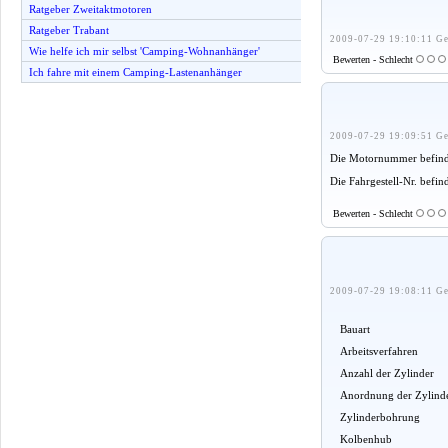
Ratgeber Zweitaktmotoren
Ratgeber Trabant
2009-07-29 19:10:11 Ge
Wie helfe ich mir selbst 'Camping-Wohnanhänger'
Bewerten - Schlecht
Ich fahre mit einem Camping-Lastenanhänger
2009-07-29 19:09:51 Ge
Die Motornummer befinde
Die Fahrgestell-Nr. befin
Bewerten - Schlecht
2009-07-29 19:08:11 Ge
Bauart
Arbeitsverfahren
Anzahl der Zylinder
Anordnung der Zylind
Zylinderbohrung
Kolbenhub