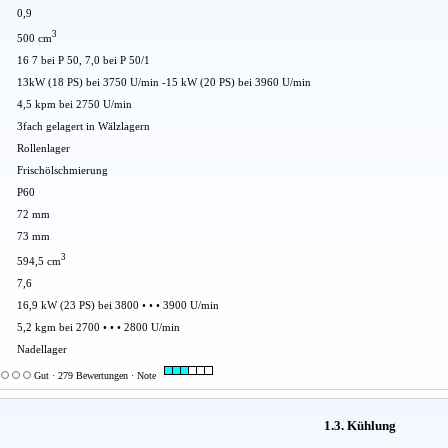
0,9
3
500 cm
16 7 bei P 50, 7,0 bei P 50/1
13kW (18 PS) bei 3750 U/min -15 kW (20 PS) bei 3960 U/min
4,5 kpm bei 2750 U/min
3fach gelagert in Wälzlagern
Rollenlager
Frischölschmierung
P60
72 mm
73 mm
3
594,5 cm
7,6
16,9 kW (23 PS) bei 3800 • • • 3900 U/min
5,2 kgm bei 2700 • • • 2800 U/min
Nadellager
Gut · 279 Bewertungen · Note
1.3. Kühlung