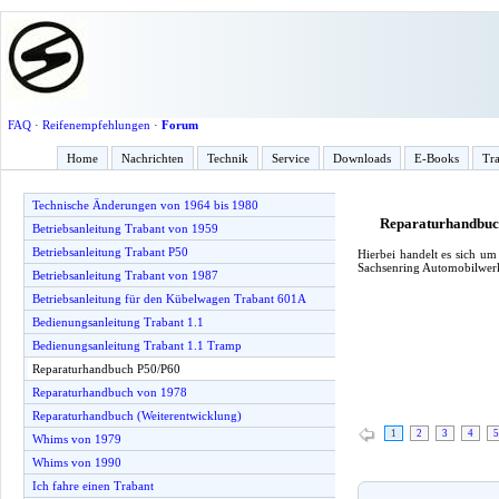
FAQ
·
Reifenempfehlungen
·
Forum
Home
Nachrichten
Technik
Service
Downloads
E-Books
Tra
Technische Änderungen von 1964 bis 1980
Reparaturhandbuc
Betriebsanleitung Trabant von 1959
Betriebsanleitung Trabant P50
Hierbei handelt es sich u
Sachsenring Automobilwerk
Betriebsanleitung Trabant von 1987
Betriebsanleitung für den Kübelwagen Trabant 601A
Bedienungsanleitung Trabant 1.1
Bedienungsanleitung Trabant 1.1 Tramp
Reparaturhandbuch P50/P60
Reparaturhandbuch von 1978
Reparaturhandbuch (Weiterentwicklung)
1
2
3
4
5
Whims von 1979
Whims von 1990
Ich fahre einen Trabant