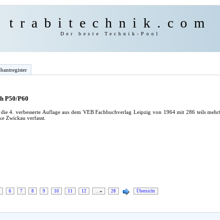
trabitechnik.com
Der beste Technik-Pool
bantregister
h P50/P60
m die 4. verbesserte Auflage aus dem VEB Fachbuchverlag Leipzig von 1964 mit 286 teils meh
e Zwickau verfasst.
6
7
8
9
10
11
12
…
28
Übersicht