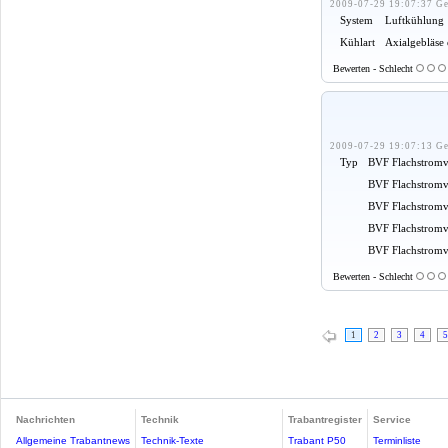
2009-07-29 19:07:37 Ge
System
Luftkühlung
Kühlart
Axialgebläse
Bewerten - Schlecht
2009-07-29 19:07:13 Ge
Typ
BVF Flachstromv
BVF Flachstromv
BVF Flachstromv
BVF Flachstromv
BVF Flachstromve
Bewerten - Schlecht
1
2
3
4
5
Nachrichten
Technik
Trabantregister
Service
Allgemeine Trabantnews
Technik-Texte
Trabant P50
Terminliste