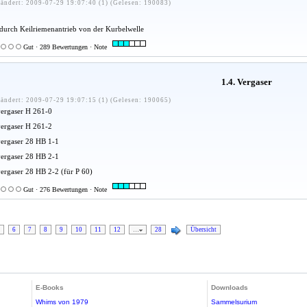
ändert: 2009-07-29 19:07:40 (1) (Gelesen: 190083)
 durch Keilriemenantrieb von der Kurbelwelle
Gut · 289 Bewertungen · Note
1.4. Vergaser
ändert: 2009-07-29 19:07:15 (1) (Gelesen: 190065)
ergaser H 261-0
ergaser H 261-2
ergaser 28 HB 1-1
ergaser 28 HB 2-1
rgaser 28 HB 2-2 (für P 60)
Gut · 276 Bewertungen · Note
6
7
8
9
10
11
12
…
28
Übersicht
E-Books
Downloads
Whims von 1979
Sammelsurium