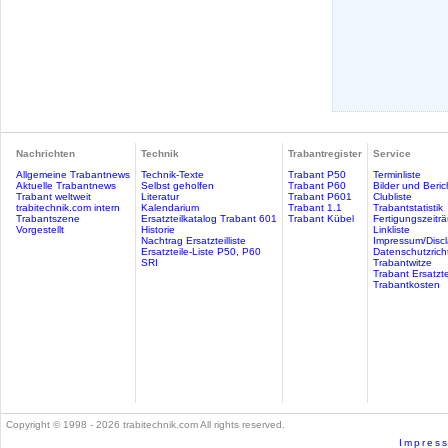
Nachrichten
Technik
Trabantregister
Service
Allgemeine Trabantnews
Technik-Texte
Trabant P50
Terminliste
Aktuelle Trabantnews
Selbst geholfen
Trabant P60
Bilder und Beric
Trabant weltweit
Literatur
Trabant P601
Clubliste
trabitechnik.com intern
Kalendarium
Trabant 1.1
Trabantstatistik
Trabantszene
Ersatzteilkatalog Trabant 601
Trabant Kübel
Fertigungszeitr
Vorgestellt
Historie
Linkliste
Nachtrag Ersatzteilliste
Impressum/Discl
Ersatzteile-Liste P50, P60
Datenschutzricht
SRI
Trabantwitze
Trabant Ersatzte
Trabantkosten
Copyright © 1998 - 2026 trabitechnik.com All rights reserved.
Impress