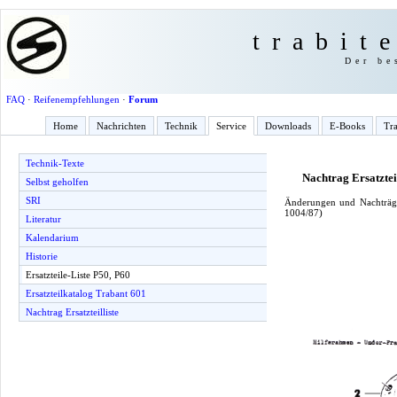
trabit
Der be
FAQ
·
Reifenempfehlungen
·
Forum
Home
Nachrichten
Technik
Service
Downloads
E-Books
Tra
Technik-Texte
Nachtrag Ersatzteil
Selbst geholfen
SRI
Änderungen und Nachträge
1004/87)
Literatur
Kalendarium
Historie
Ersatzteile-Liste P50, P60
Ersatzteilkatalog Trabant 601
Nachtrag Ersatzteilliste