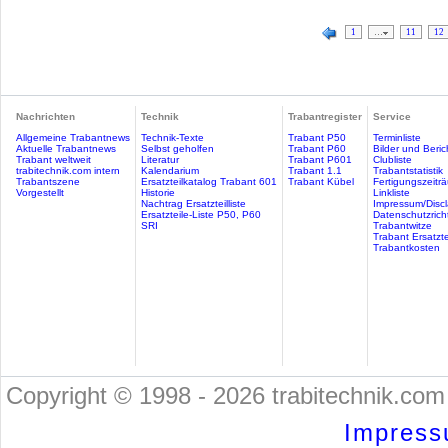
1
…
11
12
Nachrichten
Technik
Trabantregister
Service
Allgemeine Trabantnews
Technik-Texte
Trabant P50
Terminliste
Aktuelle Trabantnews
Selbst geholfen
Trabant P60
Bilder und Beric
Trabant weltweit
Literatur
Trabant P601
Clubliste
trabitechnik.com intern
Kalendarium
Trabant 1.1
Trabantstatistik
Trabantszene
Ersatzteilkatalog Trabant 601
Trabant Kübel
Fertigungszeitr
Vorgestellt
Historie
Linkliste
Nachtrag Ersatzteilliste
Impressum/Discl
Ersatzteile-Liste P50, P60
Datenschutzricht
SRI
Trabantwitze
Trabant Ersatzte
Trabantkosten
Copyright © 1998 - 2026 trabitechnik.com 
Impress