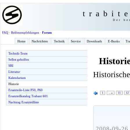
trabit
Der be
FAQ
·
Reifenempfehlungen
·
Forum
Home
Nachrichten
Technik
Service
Downloads
E-Books
Tra
Technik-Texte
Histori
Selbst geholfen
SRI
Literatur
Historisch
Kalendarium
Historie
Ersatzteile-Liste P50, P60
1
…
11
12
Ersatzteilkatalog Trabant 601
Nachtrag Ersatzteilliste
2008-09-26 