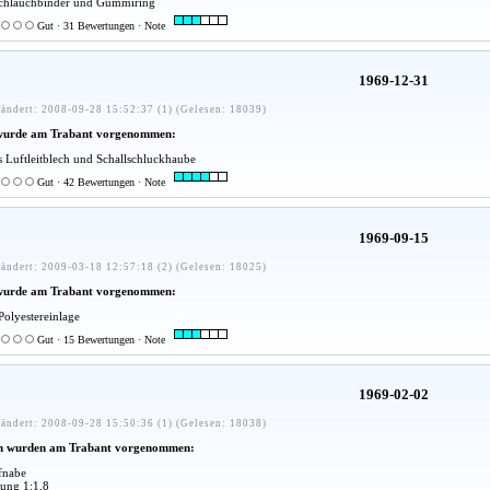
Schlauchbinder und Gummiring
Gut · 31 Bewertungen · Note
1969-12-31
ändert: 2008-09-28 15:52:37 (1) (Gelesen: 18039)
wurde am Trabant vorgenommen:
s Luftleitblech und Schallschluckhaube
Gut · 42 Bewertungen · Note
1969-09-15
ändert: 2009-03-18 12:57:18 (2) (Gelesen: 18025)
wurde am Trabant vorgenommen:
Polyestereinlage
Gut · 15 Bewertungen · Note
1969-02-02
ändert: 2008-09-28 15:50:36 (1) (Gelesen: 18038)
n wurden am Trabant vorgenommen:
ufnabe
ung 1:1,8