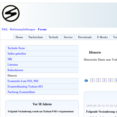
FAQ
·
Reifenempfehlungen
·
Forum
Home
Nachrichten
Technik
Service
Downloads
E-Books
Tra
Technik-Texte
Historie
Selbst geholfen
SRI
Historische Daten zum Tra
Literatur
Kalendarium
Historie
1
2
3
4
5
Ersatzteile-Liste P50, P60
Ersatzteilkatalog Trabant 601
Nachtrag Ersatzteilliste
Vor 58 Jahren
2008-09-28 15:53:56 Ge
Folgende Veränderung 
Folgende Veränderung wurde am Trabant P 601 vorgenommen: