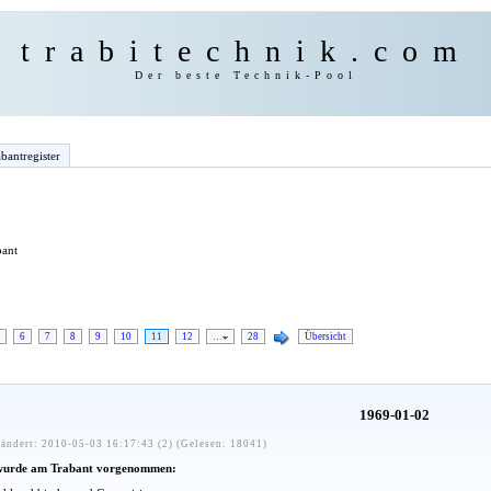
trabitechnik.com
Der beste Technik-Pool
bantregister
bant
6
7
8
9
10
11
12
…
28
Übersicht
1969-01-02
ändert: 2010-05-03 16:17:43 (2) (Gelesen: 18041)
wurde am Trabant vorgenommen: