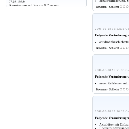
Schaltrohrlagerung, 
07.08.1968:
Bremstrommelschlitze um 90° versetzt
Bewerten - Schlecht
2008-09-28 15:52:31 Ge
Folgende Veränderung 
antidröhnbeschichtete
Bewerten - Schlecht
2008-09-28 15:51:35 Ge
Folgende Veränderung 
neuer Keilriemen mit 
Bewerten - Schlecht
2008-09-28 15:50:22 Ge
Folgende Veränderunge
Axiallüfter mit Einla
Übersetzungsveränder