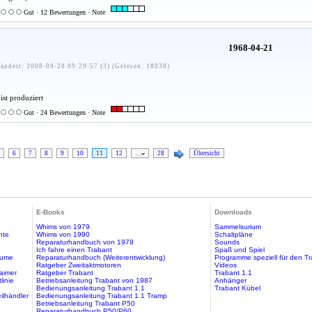
Gut · 12 Bewertungen · Note
1968-04-21
ändert: 2008-09-28 09:29:57 (3) (Gelesen: 18038)
ist produziert
Gut · 24 Bewertungen · Note
6
7
8
9
10
11
12
…
28
Übersicht
E-Books
Downloads
Whims von 1979
Sammelsurium
hte
Whims von 1990
Schaltpläne
Reparaturhandbuch von 1978
Sounds
Ich fahre einen Trabant
Spaß und Spiel
äume
Reparaturhandbuch (Weiterentwicklung)
Programme speziell für den T
Ratgeber Zweitaktmotoren
Videos
aimer
Ratgeber Trabant
Trabant 1.1
linie
Betriebsanleitung Trabant von 1987
Anhänger
Bedienungsanleitung Trabant 1.1
Trabant Kübel
ilhändler
Bedienungsanleitung Trabant 1.1 Tramp
Betriebsanleitung Trabant P50
Reparaturhandbuch P50/P60