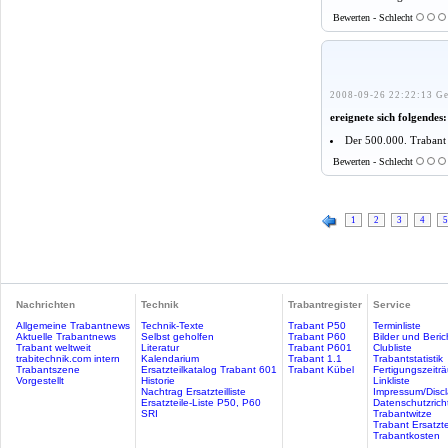
Bewerten - Schlecht
2008-09-26 22:22:13 Ge
ereignete sich folgendes:
Der 500.000. Trabant 
Bewerten - Schlecht
1
2
3
4
5
Nachrichten
Technik
Trabantregister
Service
Allgemeine Trabantnews
Technik-Texte
Trabant P50
Terminliste
Aktuelle Trabantnews
Selbst geholfen
Trabant P60
Bilder und Beric
Trabant weltweit
Literatur
Trabant P601
Clubliste
trabitechnik.com intern
Kalendarium
Trabant 1.1
Trabantstatistik
Trabantszene
Ersatzteilkatalog Trabant 601
Trabant Kübel
Fertigungszeitr
Vorgestellt
Historie
Linkliste
Nachtrag Ersatzteilliste
Impressum/Discl
Ersatzteile-Liste P50, P60
Datenschutzricht
SRI
Trabantwitze
Trabant Ersatzte
Trabantkosten