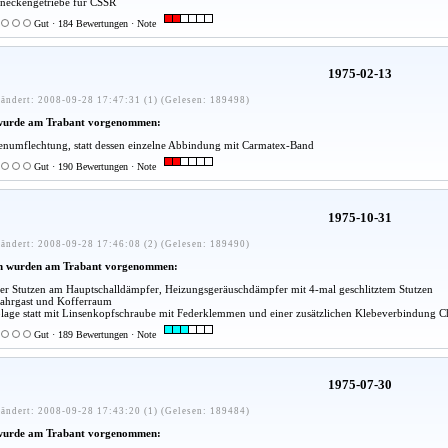
neckengetriebe für CSSR
Gut · 184 Bewertungen · Note
1975-02-13
ändert: 2008-09-28 17:47:31 (1) (Gelesen: 189498)
wurde am Trabant vorgenommen:
umflechtung, statt dessen einzelne Abbindung mit Carmatex-Band
Gut · 190 Bewertungen · Note
1975-10-31
ändert: 2008-09-28 17:46:08 (2) (Gelesen: 189490)
n wurden am Trabant vorgenommen:
kter Stutzen am Hauptschalldämpfer, Heizungsgeräuschdämpfer mit 4-mal geschlitztem Stutzen
ahrgast und Kofferraum
blage statt mit Linsenkopfschraube mit Federklemmen und einer zusätzlichen Klebeverbindung 
Gut · 189 Bewertungen · Note
1975-07-30
ändert: 2008-09-28 17:43:20 (1) (Gelesen: 189484)
wurde am Trabant vorgenommen: