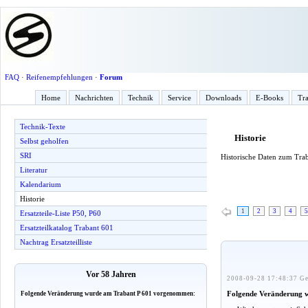
FAQ
·
Reifenempfehlungen
·
Forum
Home
Nachrichten
Technik
Service
Downloads
E-Books
Tra
Technik-Texte
Historie
Selbst geholfen
SRI
Historische Daten zum Tra
Literatur
Kalendarium
Historie
1
2
3
4
5
Ersatzteile-Liste P50, P60
Ersatzteilkatalog Trabant 601
Nachtrag Ersatzteilliste
Vor 58 Jahren
2008-09-28 17:48:37 Ge
Folgende Veränderung 
Folgende Veränderung wurde am Trabant P 601 vorgenommen: