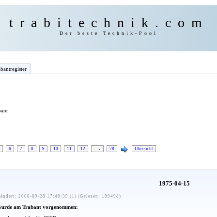
trabitechnik.com
Der beste Technik-Pool
bantregister
bant
6
7
8
9
10
11
12
…
28
Übersicht
1975-04-15
ändert: 2008-09-28 17:48:39 (1) (Gelesen: 189498)
wurde am Trabant vorgenommen: