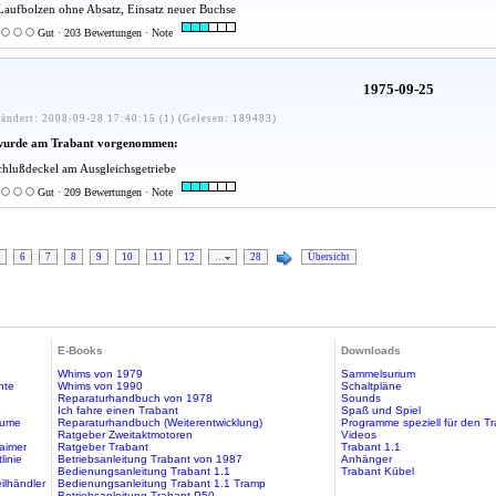
Laufbolzen ohne Absatz, Einsatz neuer Buchse
Gut · 203 Bewertungen · Note
1975-09-25
ändert: 2008-09-28 17:40:15 (1) (Gelesen: 189483)
wurde am Trabant vorgenommen:
hlußdeckel am Ausgleichsgetriebe
Gut · 209 Bewertungen · Note
6
7
8
9
10
11
12
…
28
Übersicht
E-Books
Downloads
Whims von 1979
Sammelsurium
hte
Whims von 1990
Schaltpläne
Reparaturhandbuch von 1978
Sounds
Ich fahre einen Trabant
Spaß und Spiel
äume
Reparaturhandbuch (Weiterentwicklung)
Programme speziell für den T
Ratgeber Zweitaktmotoren
Videos
aimer
Ratgeber Trabant
Trabant 1.1
linie
Betriebsanleitung Trabant von 1987
Anhänger
Bedienungsanleitung Trabant 1.1
Trabant Kübel
ilhändler
Bedienungsanleitung Trabant 1.1 Tramp
Betriebsanleitung Trabant P50