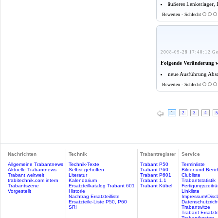
äußeres Lenkerlager, 
Bewerten - Schlecht
2008-09-28 17:40:12 Ge
Folgende Veränderung 
neue Ausführung Absc
Bewerten - Schlecht
1
2
3
4
5
Nachrichten
Technik
Trabantregister
Service
Allgemeine Trabantnews
Technik-Texte
Trabant P50
Terminliste
Aktuelle Trabantnews
Selbst geholfen
Trabant P60
Bilder und Beric
Trabant weltweit
Literatur
Trabant P601
Clubliste
trabitechnik.com intern
Kalendarium
Trabant 1.1
Trabantstatistik
Trabantszene
Ersatzteilkatalog Trabant 601
Trabant Kübel
Fertigungszeitr
Vorgestellt
Historie
Linkliste
Nachtrag Ersatzteilliste
Impressum/Discl
Ersatzteile-Liste P50, P60
Datenschutzricht
SRI
Trabantwitze
Trabant Ersatzte
Trabantkosten