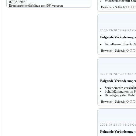
Wischermotor mit Sch
07.08.1968:
Bremstrommelschlitze um 90° versetzt
Bewerten - Schlecht
2008-09-28 17:47:28 Ge
Folgende Veränderung 
Kabelbaum ohne Außen
Bewerten - Schlecht
2008-09-28 17:44:19 Ge
Folgende Veränderunge
Serieneinsatz verstär
Schalldämmatten im F
Befestigung der Huta
Bewerten - Schlecht
2008-09-28 17:43:00 Ge
Folgende Veränderung 