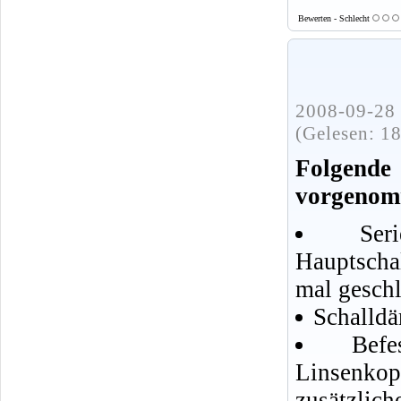
Bewerten - Schlecht
2008-09-28 
(Gelesen: 1
Folgend
vorgenom
Se
Hauptscha
mal geschl
Schalldä
Bef
Linsenko
zusätzlic