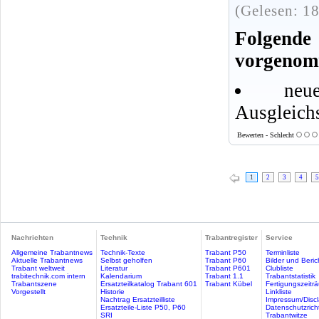
(Gelesen: 1
Folgen
vorgenom
ne
Ausgleich
Bewerten - Schlecht
1
2
3
4
5
Nachrichten
Technik
Trabantregister
Service
Allgemeine Trabantnews
Technik-Texte
Trabant P50
Terminliste
Aktuelle Trabantnews
Selbst geholfen
Trabant P60
Bilder und Beric
Trabant weltweit
Literatur
Trabant P601
Clubliste
trabitechnik.com intern
Kalendarium
Trabant 1.1
Trabantstatistik
Trabantszene
Ersatzteilkatalog Trabant 601
Trabant Kübel
Fertigungszeitr
Vorgestellt
Historie
Linkliste
Nachtrag Ersatzteilliste
Impressum/Discl
Ersatzteile-Liste P50, P60
Datenschutzricht
SRI
Trabantwitze