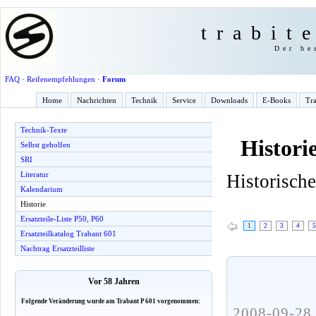
trabit
Der be
FAQ
·
Reifenempfehlungen
·
Forum
Home
Nachrichten
Technik
Service
Downloads
E-Books
Tra
Technik-Texte
Histori
Selbst geholfen
SRI
Literatur
Historisch
Kalendarium
Historie
Ersatzteile-Liste P50, P60
1
2
3
4
5
Ersatzteilkatalog Trabant 601
Nachtrag Ersatzteilliste
Vor 58 Jahren
Folgende Veränderung wurde am Trabant P 601 vorgenommen:
2008-09-28 