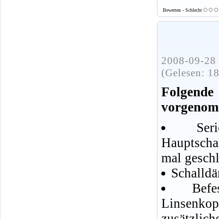
Bewerten - Schlecht
2008-09-28 
(Gelesen: 1
Folgend
vorgenom
Se
Hauptscha
mal geschl
Schalldä
Bef
Linsenko
zusätzlic