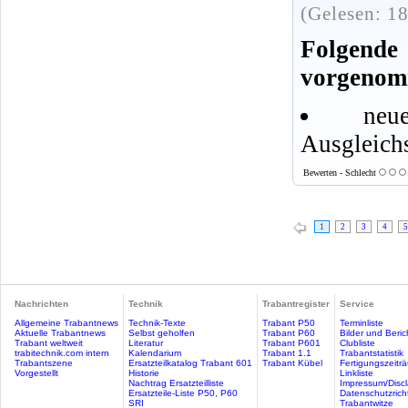
(Gelesen: 1
Folgen
vorgenom
ne
Ausgleich
Bewerten - Schlecht
1
2
3
4
5
Nachrichten
Technik
Trabantregister
Service
Allgemeine Trabantnews
Technik-Texte
Trabant P50
Terminliste
Aktuelle Trabantnews
Selbst geholfen
Trabant P60
Bilder und Beric
Trabant weltweit
Literatur
Trabant P601
Clubliste
trabitechnik.com intern
Kalendarium
Trabant 1.1
Trabantstatistik
Trabantszene
Ersatzteilkatalog Trabant 601
Trabant Kübel
Fertigungszeitr
Vorgestellt
Historie
Linkliste
Nachtrag Ersatzteilliste
Impressum/Discl
Ersatzteile-Liste P50, P60
Datenschutzricht
SRI
Trabantwitze