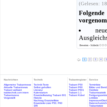
(Gelesen: 1
Folgen
vorgenom
ne
Ausgleich
Bewerten - Schlecht
1
2
3
4
5
Nachrichten
Technik
Trabantregister
Service
Allgemeine Trabantnews
Technik-Texte
Trabant P50
Terminliste
Aktuelle Trabantnews
Selbst geholfen
Trabant P60
Bilder und Beric
Trabant weltweit
Literatur
Trabant P601
Clubliste
trabitechnik.com intern
Kalendarium
Trabant 1.1
Trabantstatistik
Trabantszene
Ersatzteilkatalog Trabant 601
Trabant Kübel
Fertigungszeitr
Vorgestellt
Historie
Linkliste
Nachtrag Ersatzteilliste
Impressum/Discl
Ersatzteile-Liste P50, P60
Datenschutzricht
SRI
Trabantwitze