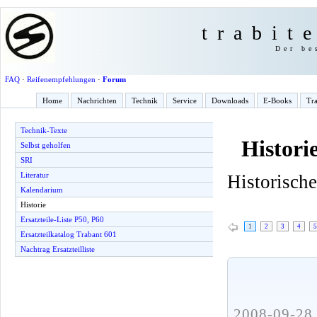
trabit
Der be
FAQ
·
Reifenempfehlungen
·
Forum
Home
Nachrichten
Technik
Service
Downloads
E-Books
Tra
Technik-Texte
Histori
Selbst geholfen
SRI
Literatur
Historisch
Kalendarium
Historie
Ersatzteile-Liste P50, P60
1
2
3
4
5
Ersatzteilkatalog Trabant 601
Nachtrag Ersatzteilliste
2008-09-28 