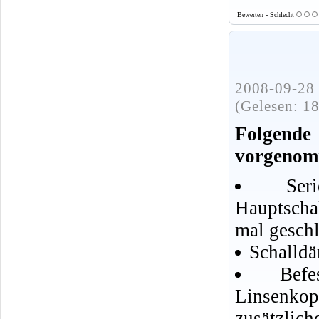
Bewerten - Schlecht
2008-09-28 
(Gelesen: 1
Folgend
vorgenom
Se
Hauptscha
mal geschl
Schalldä
Bef
Linsenko
zusätzlic