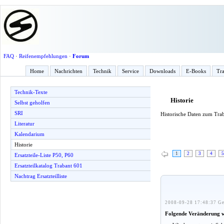
FAQ
·
Reifenempfehlungen
·
Forum
Home
Nachrichten
Technik
Service
Downloads
E-Books
Tra
Technik-Texte
Historie
Selbst geholfen
SRI
Historische Daten zum Tra
Literatur
Kalendarium
Historie
1
2
3
4
5
Ersatzteile-Liste P50, P60
Ersatzteilkatalog Trabant 601
Nachtrag Ersatzteilliste
2008-09-28 17:48:37 Ge
Folgende Veränderung 