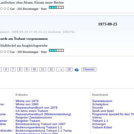
Laufbolzen ohne Absatz, Einsatz neuer Buchse
Gut · 203 Bewertungen · Note
1975-09-25
ändert: 2008-09-28 17:40:15 (1) (Gelesen: 189476)
wurde am Trabant vorgenommen:
hlußdeckel am Ausgleichsgetriebe
Gut · 209 Bewertungen · Note
6
7
8
9
10
11
12
…
28
Übersicht
E-Books
Downloads
Whims von 1979
Sammelsurium
hte
Whims von 1990
Schaltpläne
Reparaturhandbuch von 1978
Sounds
Ich fahre einen Trabant
Spaß und Spiel
äume
Reparaturhandbuch (Weiterentwicklung)
Programme speziell für den T
Ratgeber Zweitaktmotoren
Videos
aimer
Ratgeber Trabant
Trabant 1.1
linie
Betriebsanleitung Trabant von 1987
Anhänger
Bedienungsanleitung Trabant 1.1
Trabant Kübel
ilhändler
Bedienungsanleitung Trabant 1.1 Tramp
Betriebsanleitung Trabant P50