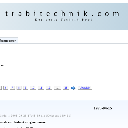
trabitechnik.com
Der beste Technik-Pool
bantregister
bant
6
7
8
9
10
11
12
…
28
Übersicht
1975-04-15
ändert: 2008-09-28 17:48:39 (1) (Gelesen: 189491)
wurde am Trabant vorgenommen: