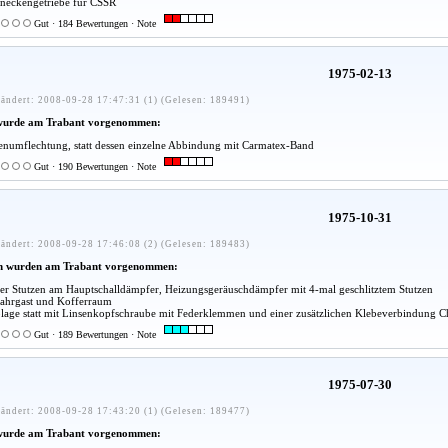
neckengetriebe für CSSR
Gut · 184 Bewertungen · Note
1975-02-13
ändert: 2008-09-28 17:47:31 (1) (Gelesen: 189491)
wurde am Trabant vorgenommen:
umflechtung, statt dessen einzelne Abbindung mit Carmatex-Band
Gut · 190 Bewertungen · Note
1975-10-31
ändert: 2008-09-28 17:46:08 (2) (Gelesen: 189483)
n wurden am Trabant vorgenommen:
kter Stutzen am Hauptschalldämpfer, Heizungsgeräuschdämpfer mit 4-mal geschlitztem Stutzen
ahrgast und Kofferraum
blage statt mit Linsenkopfschraube mit Federklemmen und einer zusätzlichen Klebeverbindung 
Gut · 189 Bewertungen · Note
1975-07-30
ändert: 2008-09-28 17:43:20 (1) (Gelesen: 189477)
wurde am Trabant vorgenommen: