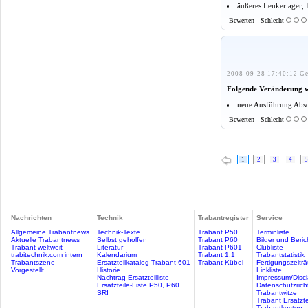
äußeres Lenkerlager, 
Bewerten - Schlecht
2008-09-28 17:40:12 Ge
Folgende Veränderung 
neue Ausführung Absc
Bewerten - Schlecht
1
2
3
4
5
Nachrichten
Technik
Trabantregister
Service
Allgemeine Trabantnews
Technik-Texte
Trabant P50
Terminliste
Aktuelle Trabantnews
Selbst geholfen
Trabant P60
Bilder und Beric
Trabant weltweit
Literatur
Trabant P601
Clubliste
trabitechnik.com intern
Kalendarium
Trabant 1.1
Trabantstatistik
Trabantszene
Ersatzteilkatalog Trabant 601
Trabant Kübel
Fertigungszeitr
Vorgestellt
Historie
Linkliste
Nachtrag Ersatzteilliste
Impressum/Discl
Ersatzteile-Liste P50, P60
Datenschutzricht
SRI
Trabantwitze
Trabant Ersatzte
Trabantkosten