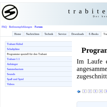
trabit
Der be
FAQ
·
Reifenempfehlungen
·
Forum
Home
Nachrichten
Technik
Service
Downloads
E-Books
Tra
Trabant Kübel
Program
Schaltpläne
Programme speziell für den Trabant
Trabant 1.1
Im Laufe d
Anhänger
angesamme
Sammelsurium
zugeschnitt
Sounds
Spaß und Spiel
Videos
1
2
3
4
5