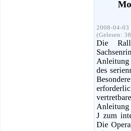
Mo
2008-04-03 
(Gelesen: 3
Die Ral
Sachsenr
Anleitung
des serie
Besonder
erforderl
vertretba
Anleitung
J zum int
Die Opera