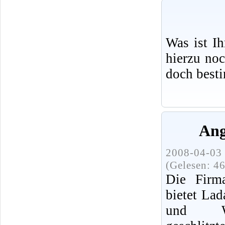
Was ist I
hierzu no
doch best
Ang
2008-04-03 
(Gelesen: 4
Die Fir
bietet Lad
und War