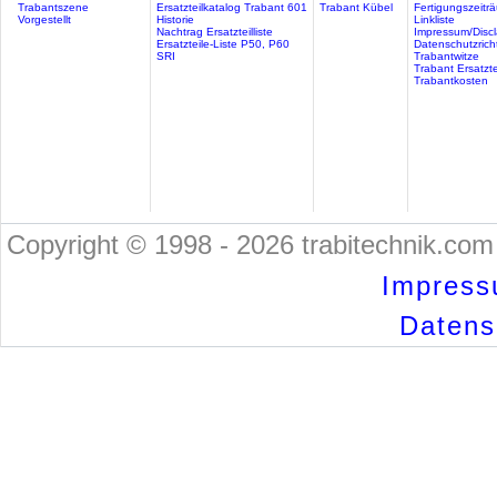
Trabantszene
Ersatzteilkatalog Trabant 601
Trabant Kübel
Fertigungszeitr
Vorgestellt
Historie
Linkliste
Nachtrag Ersatzteilliste
Impressum/Discl
Ersatzteile-Liste P50, P60
Datenschutzricht
SRI
Trabantwitze
Trabant Ersatzte
Trabantkosten
Copyright © 1998 - 2026 trabitechnik.com 
Impress
Datensc