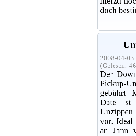
hierzu no
doch best
Um
2008-04-03 
(Gelesen: 4
Der Downl
Pickup-U
gebührt 
Datei ist
Unzippen 
vor. Idea
an Jann