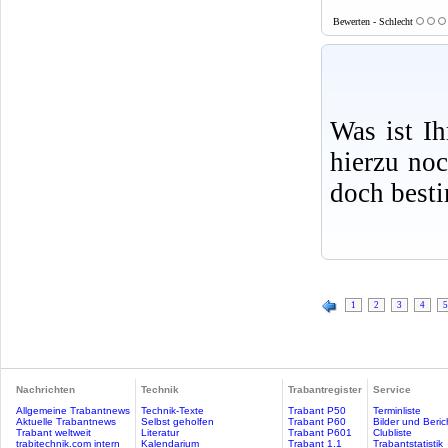
Bewerten - Schlecht
Was ist I
hierzu no
doch best
1
2
3
4
5
Nachrichten
Technik
Trabantregister
Service
Allgemeine Trabantnews
Technik-Texte
Trabant P50
Terminliste
Aktuelle Trabantnews
Selbst geholfen
Trabant P60
Bilder und Beric
Trabant weltweit
Literatur
Trabant P601
Clubliste
trabitechnik.com intern
Kalendarium
Trabant 1.1
Trabantstatistik