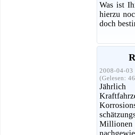
Was ist I
hierzu no
doch best
R
2008-04-03 
(Gelesen: 4
Jährli
Kraftf
Korrosi
schätzu
Millionen
nachgewi