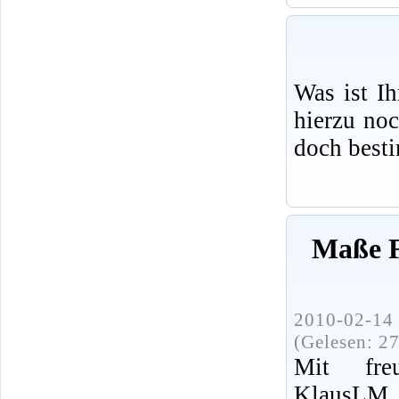
Was ist I
hierzu no
doch best
Maße F
2010-02-14 
(Gelesen: 2
Mit fre
KlausLM