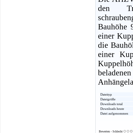
den T
schrauben
Bauhöhe 9
einer Kup
die Bauhö
einer Ku
Kuppelhö
beladenen
Anhängelas
Dateityp
Dateigröße
Downloads total
Downloads heute
Datei aufgenommen
Bewerten - Schlecht