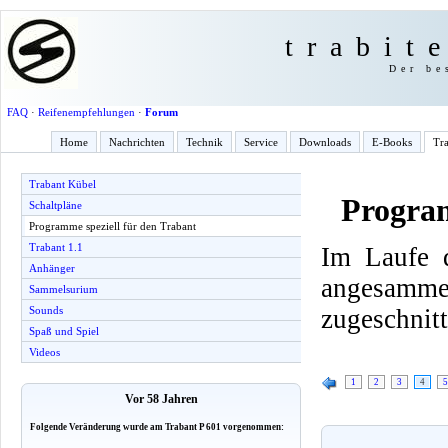
trabit
Der be
FAQ
·
Reifenempfehlungen
·
Forum
Home
Nachrichten
Technik
Service
Downloads
E-Books
Tra
Trabant Kübel
Program
Schaltpläne
Programme speziell für den Trabant
Trabant 1.1
Im Laufe d
Anhänger
angesamme
Sammelsurium
zugeschnitt
Sounds
Spaß und Spiel
Videos
1
2
3
4
5
Vor 58 Jahren
Folgende Veränderung wurde am Trabant P 601 vorgenommen: