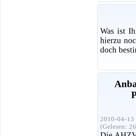
Was ist I
hierzu no
doch best
Anba
P
2010-04-13 
(Gelesen: 2
Die AHZV 