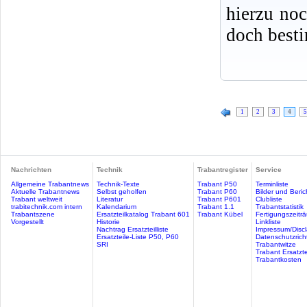
hierzu no
doch best
1
2
3
4
5
Nachrichten
Technik
Trabantregister
Service
Allgemeine Trabantnews
Technik-Texte
Trabant P50
Terminliste
Aktuelle Trabantnews
Selbst geholfen
Trabant P60
Bilder und Beric
Trabant weltweit
Literatur
Trabant P601
Clubliste
trabitechnik.com intern
Kalendarium
Trabant 1.1
Trabantstatistik
Trabantszene
Ersatzteilkatalog Trabant 601
Trabant Kübel
Fertigungszeitr
Vorgestellt
Historie
Linkliste
Nachtrag Ersatzteilliste
Impressum/Discl
Ersatzteile-Liste P50, P60
Datenschutzricht
SRI
Trabantwitze
Trabant Ersatzte
Trabantkosten