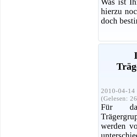
Was ist I
hierzu no
doch best
Träg
2010-04-14 
(Gelesen: 2
Für da
Trägerg
werden vo
untersch