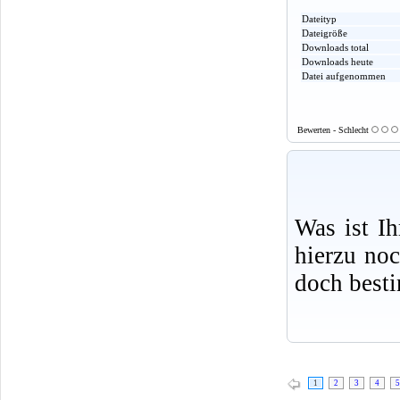
Dateityp
Dateigröße
Downloads total
Downloads heute
Datei aufgenommen
Bewerten - Schlecht
Was ist I
hierzu no
doch best
1
2
3
4
5