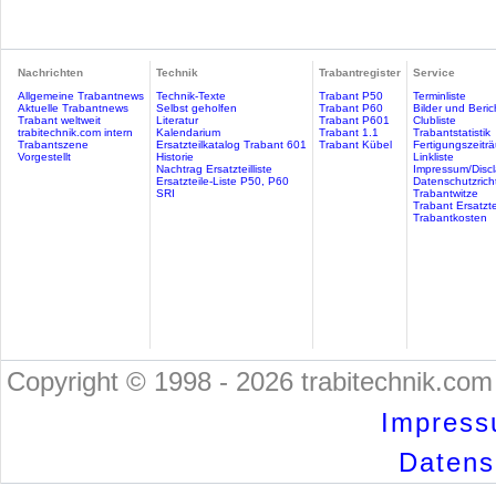
Nachrichten
Technik
Trabantregister
Service
Allgemeine Trabantnews
Technik-Texte
Trabant P50
Terminliste
Aktuelle Trabantnews
Selbst geholfen
Trabant P60
Bilder und Beric
Trabant weltweit
Literatur
Trabant P601
Clubliste
trabitechnik.com intern
Kalendarium
Trabant 1.1
Trabantstatistik
Trabantszene
Ersatzteilkatalog Trabant 601
Trabant Kübel
Fertigungszeitr
Vorgestellt
Historie
Linkliste
Nachtrag Ersatzteilliste
Impressum/Discl
Ersatzteile-Liste P50, P60
Datenschutzricht
SRI
Trabantwitze
Trabant Ersatzte
Trabantkosten
Copyright © 1998 - 2026 trabitechnik.com 
Impress
Datensc