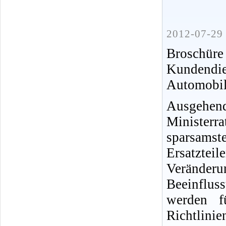
2012-07-29 
Broschür
Kundendi
Automobi
Ausgehen
Ministe
sparsamst
Ersatztei
Veränder
Beeinflus
werden f
Richtlinien