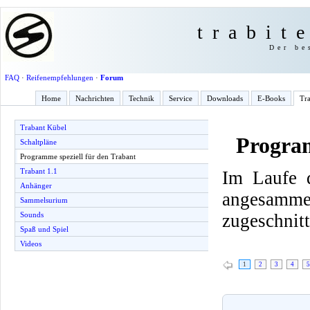
trabit
Der be
FAQ
·
Reifenempfehlungen
·
Forum
Home
Nachrichten
Technik
Service
Downloads
E-Books
Tra
Trabant Kübel
Program
Schaltpläne
Programme speziell für den Trabant
Trabant 1.1
Im Laufe d
Anhänger
angesamme
Sammelsurium
zugeschnitt
Sounds
Spaß und Spiel
Videos
1
2
3
4
5