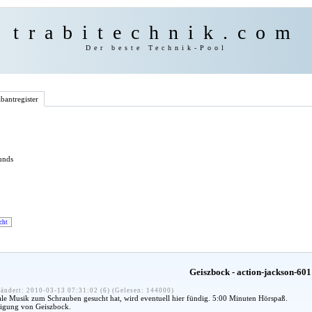
trabitechnik.com
Der beste Technik-Pool
bantregister
unds
cht
Geiszbock - action-jackson-601
ändert: 2010-03-13 07:31:02 (6) (Gelesen: 144000)
le Musik zum Schrauben gesucht hat, wird eventuell hier fündig. 5:00 Minuten Hörspaß.
igung von Geiszbock.