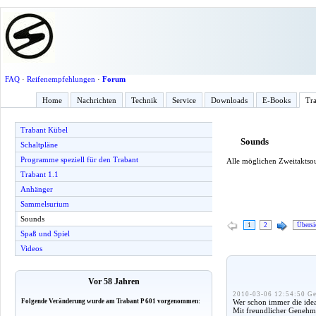
FAQ
·
Reifenempfehlungen
·
Forum
Home
Nachrichten
Technik
Service
Downloads
E-Books
Tra
Trabant Kübel
Sounds
Schaltpläne
Programme speziell für den Trabant
Alle möglichen Zweitaktso
Trabant 1.1
Anhänger
Sammelsurium
Sounds
1
2
Übersi
Spaß und Spiel
Videos
Vor 58 Jahren
2010-03-06 12:54:50 Ge
Wer schon immer die idea
Folgende Veränderung wurde am Trabant P 601 vorgenommen:
Mit freundlicher Genehm