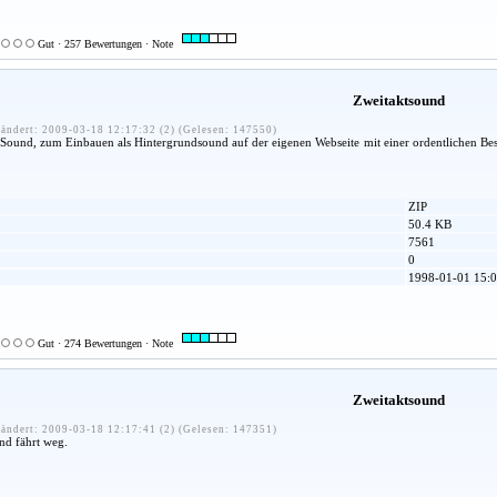
Gut · 257 Bewertungen · Note
Zweitaktsound
ändert: 2009-03-18 12:17:32 (2) (Gelesen: 147550)
-Sound, zum Einbauen als Hintergrundsound auf der eigenen Webseite mit einer ordentlichen B
ZIP
50.4 KB
7561
0
1998-01-01 15:0
Gut · 274 Bewertungen · Note
Zweitaktsound
ändert: 2009-03-18 12:17:41 (2) (Gelesen: 147351)
nd fährt weg.