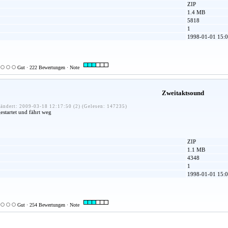
ZIP
1.4 MB
5818
1
1998-01-01 15:0
Gut · 222 Bewertungen · Note
Zweitaktsound
ändert: 2009-03-18 12:17:50 (2) (Gelesen: 147235)
estartet und fährt weg
ZIP
1.1 MB
4348
1
1998-01-01 15:0
Gut · 254 Bewertungen · Note