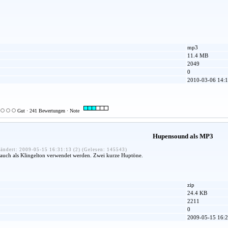
mp3
11.4 MB
2049
0
2010-03-06 14:1
Gut · 241 Bewertungen · Note
Hupensound als MP3
ändert: 2009-05-15 16:31:13 (2) (Gelesen: 145543)
uch als Klingelton verwendet werden. Zwei kurze Huptöne.
zip
24.4 KB
2211
0
2009-05-15 16:2