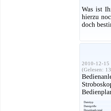
Was ist I
hierzu no
doch best
2010-12-15 
(Gelesen: 1
Bediena
Strobos
Bedienpla
Dateityp
Dateigröße
Downloads total