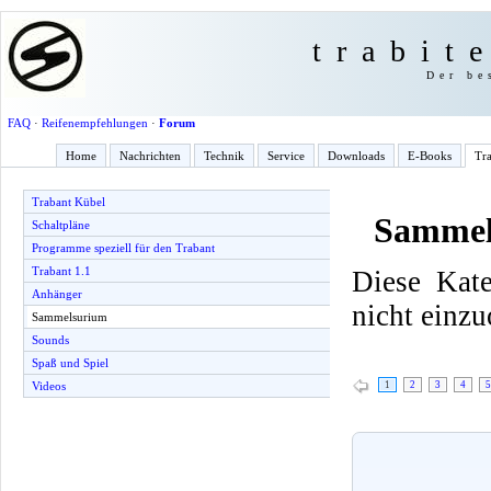
trabit
Der be
FAQ
·
Reifenempfehlungen
·
Forum
Home
Nachrichten
Technik
Service
Downloads
E-Books
Tra
Trabant Kübel
Sammel
Schaltpläne
Programme speziell für den Trabant
Trabant 1.1
Diese Kate
Anhänger
nicht einzu
Sammelsurium
Sounds
Spaß und Spiel
1
2
3
4
5
Videos