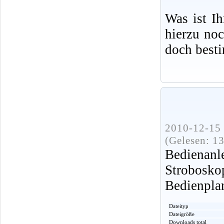
Was ist I
hierzu no
doch best
2010-12-15 
(Gelesen: 1
Bediena
Strobos
Bedienpla
Dateityp
Dateigröße
Downloads total