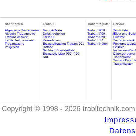
Nachrichten
Technik
Trabantregister
Service
Allgemeine Trabantnews
Technik-Texte
Trabant P50
Terminliste
Aktuelle Trabantnews
Selbst geholfen
Trabant P60
Bilder und Beric
Trabant weltweit
Literatur
Trabant P601
Clubliste
trabitechnik.com intern
Kalendarium
Trabant 1.1
Trabantstatistik
Trabantszene
Ersatzteilkatalog Trabant 601
Trabant Kübel
Fertigungszeitr
Vorgestellt
Historie
Linkliste
Nachtrag Ersatzteilliste
Impressum/Discl
Ersatzteile-Liste P50, P60
Datenschutzricht
SRI
Trabantwitze
Trabant Ersatzte
Trabantkosten
Copyright © 1998 - 2026 trabitechnik.com 
Impress
Datensc