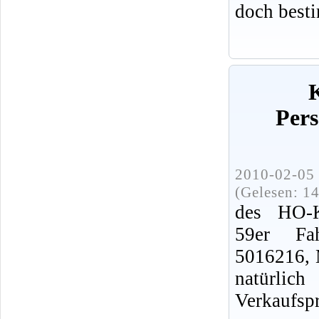
doch best
Per
2010-02-05 
(Gelesen: 1
des HO-K
59er Fah
5016216, 
natürli
Verkaufspr