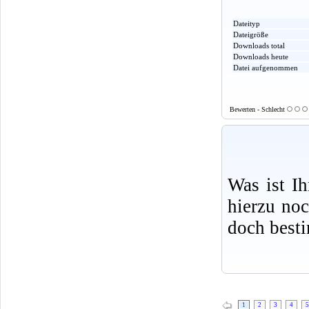
Dateityp
Dateigröße
Downloads total
Downloads heute
Datei aufgenommen
Bewerten - Schlecht
Was ist I
hierzu no
doch best
1
2
3
4
5