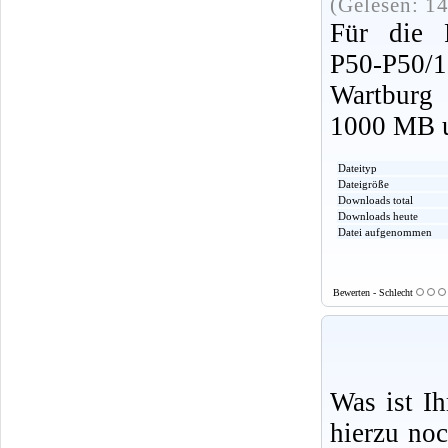
(Gelesen: 1
Für die P
P50-P50/1
Wartburg
1000 MB u
Dateityp
Dateigröße
Downloads total
Downloads heute
Datei aufgenommen
Bewerten - Schlecht
Was ist I
hierzu no