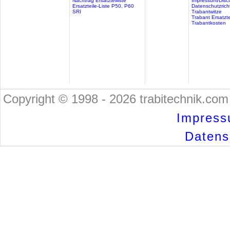
Nachtrag Ersatzteilliste
Impressum/Discl
Ersatzteile-Liste P50, P60
Datenschutzricht
SRI
Trabantwitze
Trabant Ersatzte
Trabantkosten
Copyright © 1998 - 2026 trabitechnik.com 
Impress
Datensc