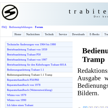
trabit
Der be
FAQ
·
Reifenempfehlungen
·
Forum
Home
Nachrichten
Technik
Service
Downloads
E-Books
Tra
Technische Änderungen von 1964 bis 1980
Bedienu
Betriebsanleitung Trabant von 1959
Betriebsanleitung Trabant P50
Tramp
Betriebsanleitung Trabant von 1987
Betriebsanleitung für den Kübelwagen Trabant 601A
Redaktio
Bedienungsanleitung Trabant 1.1
Bedienungsanleitung Trabant 1.1 Tramp
Ausgabe w
Reparaturhandbuch P50/P60
Bedienungs
Reparaturhandbuch von 1978
Reparaturhandbuch (Weiterentwicklung)
Bildern.
Whims von 1979
Whims von 1990
Ich fahre einen Trabant