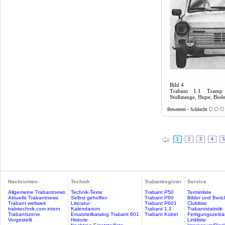
Bild 4
Trabant 1.1 Tramp V
Stoßstange, Hupe, Bo
Bewerten - Schlecht
1
2
3
4
5
Nachrichten
Technik
Trabantregister
Service
Allgemeine Trabantnews
Technik-Texte
Trabant P50
Terminliste
Aktuelle Trabantnews
Selbst geholfen
Trabant P60
Bilder und Beric
Trabant weltweit
Literatur
Trabant P601
Clubliste
trabitechnik.com intern
Kalendarium
Trabant 1.1
Trabantstatistik
Trabantszene
Ersatzteilkatalog Trabant 601
Trabant Kübel
Fertigungszeitr
Vorgestellt
Historie
Linkliste