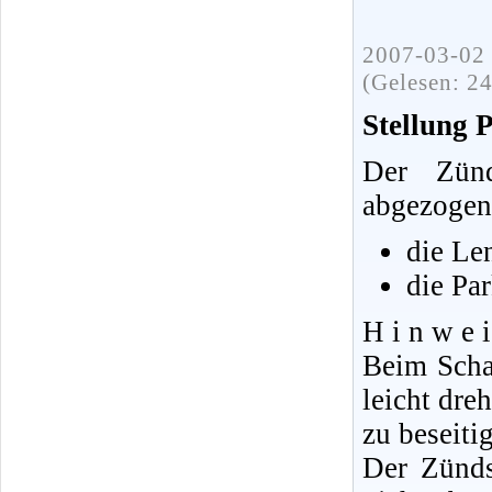
2007-03-02 
(Gelesen: 2
Stellung 
Der Zünd
abgezogen
die Le
die Par
H i n w e i
Beim Scha
leicht dre
zu beseiti
Der Zünds