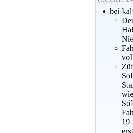
bei ka
De
Hal
Nie
Fah
vol
Zü
Sol
Sta
wi
St
Fah
19
ers