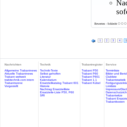
Nac
sof
Bewerten - Schlecht
1
2
3
4
5
Nachrichten
Technik
Trabantregister
Service
Allgemeine Trabantnews
Technik-Texte
Trabant P50
Terminliste
Aktuelle Trabantnews
Selbst geholfen
Trabant P60
Bilder und Beric
Trabant weltweit
Literatur
Trabant P601
Clubliste
trabitechnik.com intern
Kalendarium
Trabant 1.1
Trabantstatistik
Trabantszene
Ersatzteilkatalog Trabant 601
Trabant Kübel
Fertigungszeitr
Vorgestellt
Historie
Linkliste
Nachtrag Ersatzteilliste
Impressum/Discl
Ersatzteile-Liste P50, P60
Datenschutzricht
SRI
Trabantwitze
Trabant Ersatzte
Trabantkosten