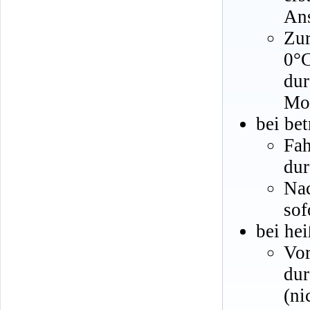
An
Zur
0°C
dur
Mot
bei be
Fa
dur
Nac
sof
bei he
Vo
du
(ni