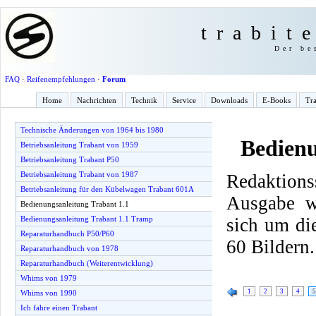
trabit
Der be
FAQ
·
Reifenempfehlungen
·
Forum
Home
Nachrichten
Technik
Service
Downloads
E-Books
Tra
Technische Änderungen von 1964 bis 1980
Bedienu
Betriebsanleitung Trabant von 1959
Betriebsanleitung Trabant P50
Betriebsanleitung Trabant von 1987
Redaktio
Betriebsanleitung für den Kübelwagen Trabant 601A
Ausgabe w
Bedienungsanleitung Trabant 1.1
sich um di
Bedienungsanleitung Trabant 1.1 Tramp
Reparaturhandbuch P50/P60
60 Bildern.
Reparaturhandbuch von 1978
Reparaturhandbuch (Weiterentwicklung)
Whims von 1979
1
2
3
4
5
Whims von 1990
Ich fahre einen Trabant