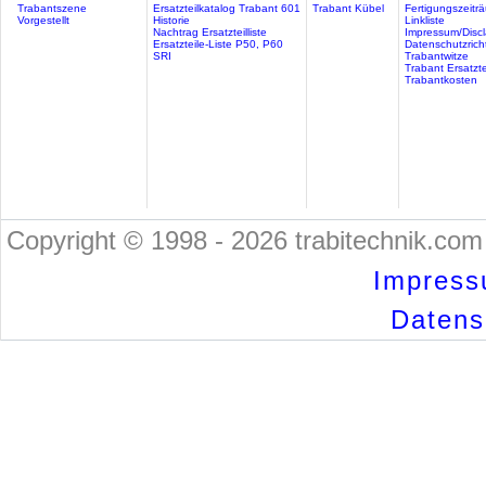
Trabantszene
Ersatzteilkatalog Trabant 601
Trabant Kübel
Fertigungszeitr
Vorgestellt
Historie
Linkliste
Nachtrag Ersatzteilliste
Impressum/Discl
Ersatzteile-Liste P50, P60
Datenschutzricht
SRI
Trabantwitze
Trabant Ersatzte
Trabantkosten
Copyright © 1998 - 2026 trabitechnik.com 
Impress
Datensc