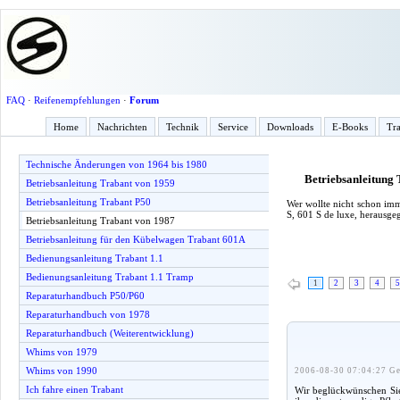
FAQ
·
Reifenempfehlungen
·
Forum
Home
Nachrichten
Technik
Service
Downloads
E-Books
Tra
Technische Änderungen von 1964 bis 1980
Betriebsanleitung
Betriebsanleitung Trabant von 1959
Betriebsanleitung Trabant P50
Wer wollte nicht schon imm
S, 601 S de luxe, herausg
Betriebsanleitung Trabant von 1987
Betriebsanleitung für den Kübelwagen Trabant 601A
Bedienungsanleitung Trabant 1.1
Bedienungsanleitung Trabant 1.1 Tramp
1
2
3
4
5
Reparaturhandbuch P50/P60
Reparaturhandbuch von 1978
Reparaturhandbuch (Weiterentwicklung)
Whims von 1979
Whims von 1990
2006-08-30 07:04:27 Ge
Ich fahre einen Trabant
Wir beglückwünschen Sie 