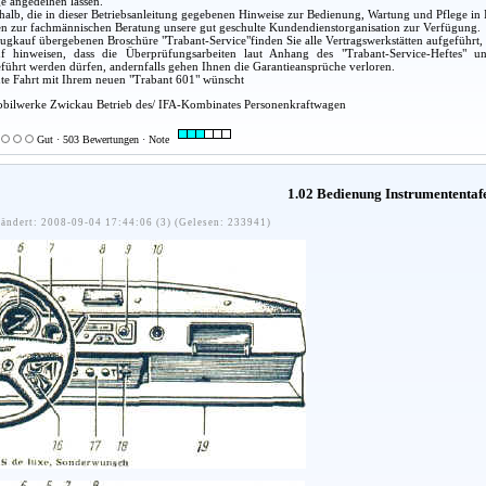
e angedeihen lassen.
alb, die in dieser Betriebsanleitung gegebenen Hinweise zur Bedienung, Wartung und Pflege in 
en zur fachmännischen Beratung unsere gut geschulte Kundendienstorganisation zur Verfügung.
ugkauf übergebenen Broschüre "Trabant-Service"finden Sie alle Vertragswerkstätten aufgeführt,
 hinweisen, dass die Überprüfungsarbeiten laut Anhang des "Trabant-Service-Heftes" un
eführt werden dürfen, andernfalls gehen Ihnen die Garantieansprüche verloren.
gute Fahrt mit Ihrem neuen "Trabant 601" wünscht
bilwerke Zwickau Betrieb des/ IFA-Kombinates Personenkraftwagen
Gut · 503 Bewertungen · Note
1.02 Bedienung Instrumententaf
ändert: 2008-09-04 17:44:06 (3) (Gelesen: 233941)