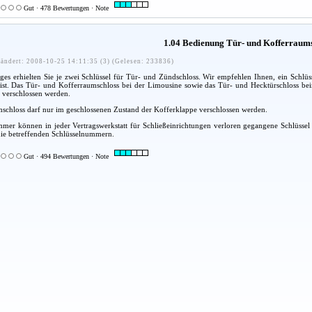
Gut · 478 Bewertungen · Note
1.04 Bedienung Tür- und Kofferraum
ändert: 2008-10-25 14:11:35 (3) (Gelesen: 233836)
es erhielten Sie je zwei Schlüssel für Tür- und Zündschloss. Wir empfehlen Ihnen, ein Schlüsse
r ist. Das Tür- und Kofferraumschloss bei der Limousine sowie das Tür- und Hecktürschloss b
 verschlossen werden.
schloss darf nur im geschlossenen Zustand der Kofferklappe verschlossen werden.
er können in jeder Vertragswerkstatt für Schließeinrichtungen verloren gegangene Schlüssel a
die betreffenden Schlüsselnummern.
Gut · 494 Bewertungen · Note