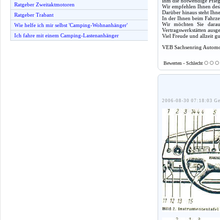
ihm die notwendige Pfleg
Ratgeber Zweitaktmotoren
Wir empfehlen Ihnen desh
Darüber hinaus steht Ihn
Ratgeber Trabant
In der Ihnen beim Fahrze
Wir möchten Sie darauf
Wie helfe ich mir selbst 'Camping-Wohnanhänger'
Vertragswerkstätten ausg
Ich fahre mit einem Camping-Lastenanhänger
Viel Freude und allzeit 
VEB Sachsenring Automo
Bewerten - Schlecht
2006-08-30 07:18:03 Ge