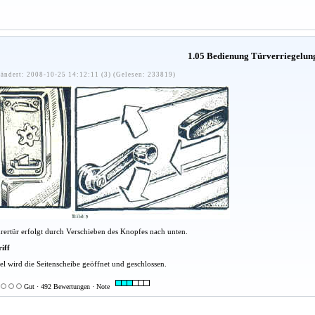
1.05 Bedienung Türverriegelun
ändert: 2008-10-25 14:12:11 (3) (Gelesen: 233819)
hrertür erfolgt durch Verschieben des Knopfes nach unten.
iff
el wird die Seitenscheibe geöffnet und geschlossen.
Gut · 492 Bewertungen · Note