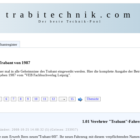
trabitechnik.com
Der beste Technik-Pool
bantregister
 Trabant von 1987
er mal in alle Geheimnisse des Trabant eingeweiht werden. Hier die komplette Ausgabe der Bet
egeben 1987 vom "VEB Fachbuchverlag Leipzig".
6
7
8
9
10
11
12
…
15
Übersicht
1.01 Verehrter "Trabant"-Fahre
ändert: 2008-10-25 14:08:32 (5) (Gelesen: 233957)
zum Erwerb Ihres neuen"Trabant 60l". Ihr neues Fahrzeug mit diesem verpflichtenden Namen soll