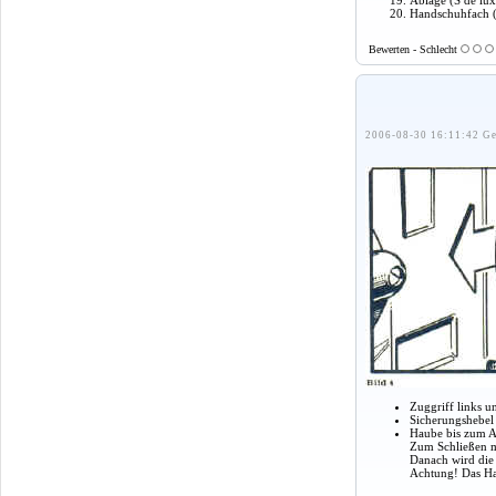
Ablage (S de lu
Handschuhfach (
Bewerten - Schlecht
2006-08-30 16:11:42 Ge
Zuggriff links u
Sicherungshebel 
Haube bis zum A
Zum Schließen m
Danach wird die
Achtung! Das Hau