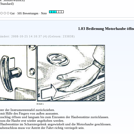
xe. Sonderwunsch)
Standard)
Gut · 505 Bewertungen · Note
1.03 Bedienung Motorhaube öffn
ändert: 2008-10-25 14:10:37 (4) (Gelesen: 233838)
nter der Instrumententafel zurückziehen.
mit Hilfe des Fingers von außen ausrasten.
nschlag öffnen und langsam bis zum Einrasten der Haubenstütze zurücklassen.
uss die Haube erst wieder angehoben werden.
 Haubenstütze im Scharniergelenk angewinkelt und die Motorhaube geschlossen.
benschloss muss vor Antritt der Fahrt richtig verriegelt sein.