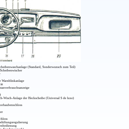
heibenwaschanlage (Standard, Sonderwunsch zum Teil)
 Scheibenwischer
r
ür Warnblinkanlage
ät
tanverbrauchsanzeige
)
ch-Wisch-Anlage der Heckscheibe (Universal S de luxe)
torhaubenschloss
ter
chloss
elüftungsregulierung
ernbedienung