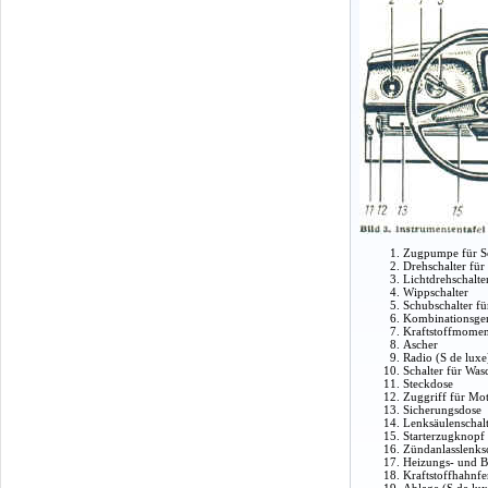
Zugpumpe für Sc
Drehschalter für
Lichtdrehschalte
Wippschalter
Schubschalter f
Kombinationsger
Kraftstoffmomen
Ascher
Radio (S de luxe
Schalter für Was
Steckdose
Zuggriff für Mo
Sicherungsdose
Lenksäulenschal
Starterzugknopf
Zündanlasslenks
Heizungs- und B
Kraftstoffhahnf