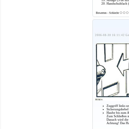
Ablage (S de lu
Handschuhfach (
Bewerten - Schlecht
2006-08-30 16:11:42 Ge
Zuggriff links u
Sicherungshebel 
Haube bis zum A
Zum Schließen m
Danach wird die
Achtung! Das Hau