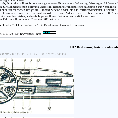
e angedeihen lassen.
alb, die in dieser Betriebsanleitung gegebenen Hinweise zur Bedienung, Wartung und Pflege in 
en zur fachmännischen Beratung unsere gut geschulte Kundendienstorganisation zur Verfügung.
ugkauf übergebenen Broschüre "Trabant-Service"finden Sie alle Vertragswerkstätten aufgeführt,
 hinweisen, dass die Überprüfungsarbeiten laut Anhang des "Trabant-Service-Heftes" un
eführt werden dürfen, andernfalls gehen Ihnen die Garantieansprüche verloren.
gute Fahrt mit Ihrem neuen "Trabant 601" wünscht
bilwerke Zwickau Betrieb des/ IFA-Kombinates Personenkraftwagen
Gut · 503 Bewertungen · Note
1.02 Bedienung Instrumententaf
ändert: 2008-09-04 17:44:06 (3) (Gelesen: 233905)