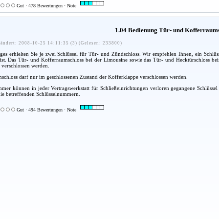
Gut · 478 Bewertungen · Note
1.04 Bedienung Tür- und Kofferraum
ändert: 2008-10-25 14:11:35 (3) (Gelesen: 233800)
es erhielten Sie je zwei Schlüssel für Tür- und Zündschloss. Wir empfehlen Ihnen, ein Schlüsse
r ist. Das Tür- und Kofferraumschloss bei der Limousine sowie das Tür- und Hecktürschloss b
 verschlossen werden.
schloss darf nur im geschlossenen Zustand der Kofferklappe verschlossen werden.
er können in jeder Vertragswerkstatt für Schließeinrichtungen verloren gegangene Schlüssel a
die betreffenden Schlüsselnummern.
Gut · 494 Bewertungen · Note