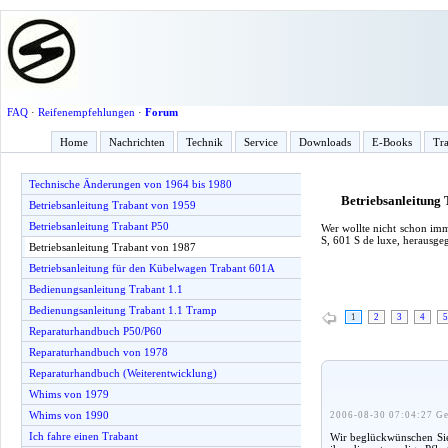
FAQ
·
Reifenempfehlungen
·
Forum
Home
Nachrichten
Technik
Service
Downloads
E-Books
Tra
Technische Änderungen von 1964 bis 1980
Betriebsanleitung
Betriebsanleitung Trabant von 1959
Betriebsanleitung Trabant P50
Wer wollte nicht schon imm
S, 601 S de luxe, herausg
Betriebsanleitung Trabant von 1987
Betriebsanleitung für den Kübelwagen Trabant 601A
Bedienungsanleitung Trabant 1.1
Bedienungsanleitung Trabant 1.1 Tramp
1
2
3
4
5
Reparaturhandbuch P50/P60
Reparaturhandbuch von 1978
Reparaturhandbuch (Weiterentwicklung)
Whims von 1979
Whims von 1990
2006-08-30 07:04:27 Ge
Ich fahre einen Trabant
Wir beglückwünschen Sie 