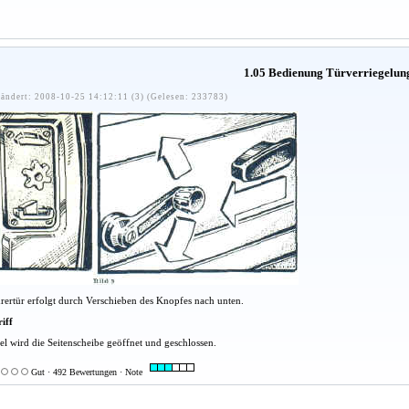
1.05 Bedienung Türverriegelun
ändert: 2008-10-25 14:12:11 (3) (Gelesen: 233783)
hrertür erfolgt durch Verschieben des Knopfes nach unten.
iff
el wird die Seitenscheibe geöffnet und geschlossen.
Gut · 492 Bewertungen · Note