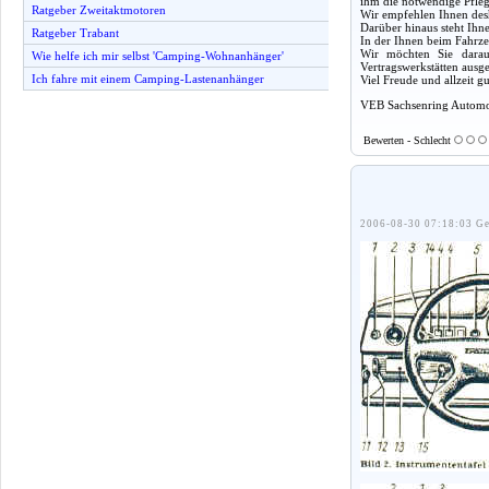
ihm die notwendige Pfleg
Ratgeber Zweitaktmotoren
Wir empfehlen Ihnen desh
Darüber hinaus steht Ihn
Ratgeber Trabant
In der Ihnen beim Fahrze
Wir möchten Sie darauf
Wie helfe ich mir selbst 'Camping-Wohnanhänger'
Vertragswerkstätten ausg
Ich fahre mit einem Camping-Lastenanhänger
Viel Freude und allzeit 
VEB Sachsenring Automo
Bewerten - Schlecht
2006-08-30 07:18:03 Ge