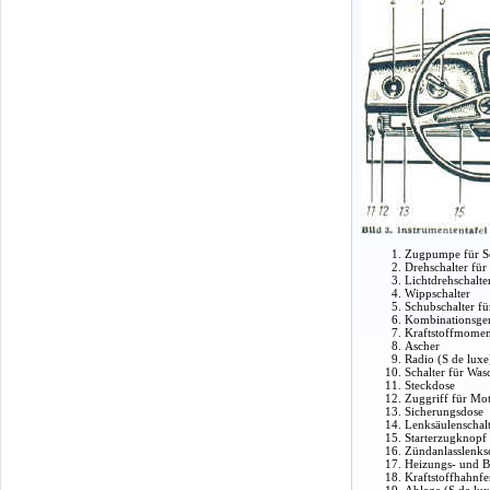
Zugpumpe für Sc
Drehschalter für
Lichtdrehschalte
Wippschalter
Schubschalter f
Kombinationsger
Kraftstoffmomen
Ascher
Radio (S de luxe
Schalter für Was
Steckdose
Zuggriff für Mo
Sicherungsdose
Lenksäulenschal
Starterzugknopf
Zündanlasslenks
Heizungs- und B
Kraftstoffhahnf