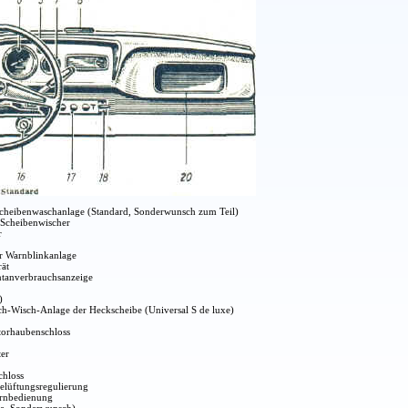
heibenwaschanlage (Standard, Sonderwunsch zum Teil)
 Scheibenwischer
r
ür Warnblinkanlage
ät
tanverbrauchsanzeige
)
ch-Wisch-Anlage der Heckscheibe (Universal S de luxe)
torhaubenschloss
ter
chloss
elüftungsregulierung
ernbedienung