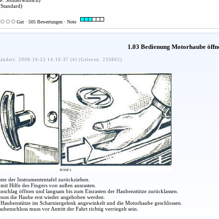
xe. Sonderwunsch)
Standard)
Gut · 505 Bewertungen · Note
1.03 Bedienung Motorhaube öffn
ändert: 2008-10-25 14:10:37 (4) (Gelesen: 233802)
nter der Instrumententafel zurückziehen.
mit Hilfe des Fingers von außen ausrasten.
nschlag öffnen und langsam bis zum Einrasten der Haubenstütze zurücklassen.
uss die Haube erst wieder angehoben werden.
 Haubenstütze im Scharniergelenk angewinkelt und die Motorhaube geschlossen.
benschloss muss vor Antritt der Fahrt richtig verriegelt sein.