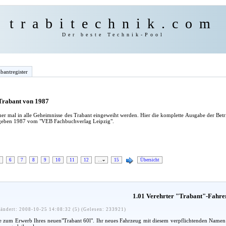
trabitechnik.com
Der beste Technik-Pool
bantregister
 Trabant von 1987
er mal in alle Geheimnisse des Trabant eingeweiht werden. Hier die komplette Ausgabe der Bet
egeben 1987 vom "VEB Fachbuchverlag Leipzig".
6
7
8
9
10
11
12
…
15
Übersicht
1.01 Verehrter "Trabant"-Fahre
ändert: 2008-10-25 14:08:32 (5) (Gelesen: 233921)
zum Erwerb Ihres neuen"Trabant 60l". Ihr neues Fahrzeug mit diesem verpflichtenden Namen soll